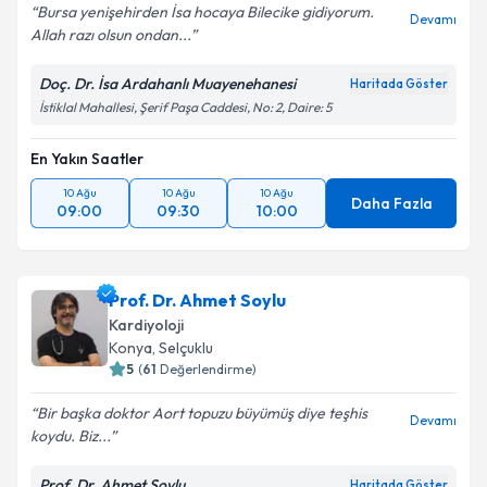
Bursa yenişehirden İsa hocaya Bilecike gidiyorum.
Devamı
Allah razı olsun ondan...
Kişisel verilerimin işlenmesine ilişkin
Aydınlatma
Doç. Dr. İsa Ardahanlı Muayenehanesi
Haritada Göster
Metni
'ni okudum ve kişisel verilerimin belirtilen
İstiklal Mahallesi, Şerif Paşa Caddesi, No: 2, Daire: 5
kapsamda işlenmesini kabul ediyorum.
En Yakın Saatler
Takvim Talebini Gönder
10 Ağu
10 Ağu
10 Ağu
Daha Fazla
09:00
09:30
10:00
Prof. Dr. Ahmet Soylu
Kardiyoloji
Konya
, Selçuklu
5
(
61
Değerlendirme)
Bir başka doktor Aort topuzu büyümüş diye teşhis
Devamı
koydu. Biz...
Prof. Dr. Ahmet Soylu
Haritada Göster