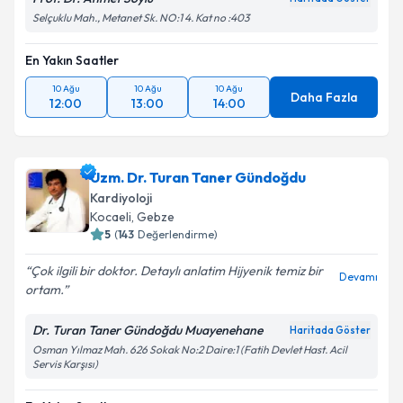
Selçuklu Mah., Metanet Sk. NO:1 4. Kat no :403
En Yakın Saatler
10 Ağu
10 Ağu
10 Ağu
Daha Fazla
12:00
13:00
14:00
Uzm. Dr. Turan Taner Gündoğdu
Kardiyoloji
Kocaeli
, Gebze
5
(
143
Değerlendirme)
Çok ilgili bir doktor. Detaylı anlatim Hijyenik temiz bir
Devamı
ortam.
Dr. Turan Taner Gündoğdu Muayenehane
Haritada Göster
Osman Yılmaz Mah. 626 Sokak No:2 Daire:1 (Fatih Devlet Hast. Acil
Servis Karşısı)