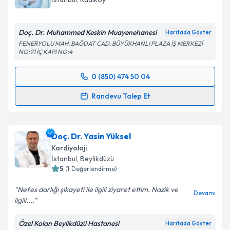
Doç. Dr. Muhammed Keskin Muayenehanesi
Haritada Göster
FENERYOLU MAH. BAĞDAT CAD. BÜYÜKHANLI PLAZA İŞ MERKEZİ
Kişisel verilerimin işlenmesine ilişkin
Aydınlatma
NO:91 İÇ KAPI NO:4
Metni
'ni okudum ve kişisel verilerimin belirtilen
kapsamda işlenmesini kabul ediyorum.
0 (850) 474 50 04
Randevu Takvimi Talebi
Randevu Talep Et
Takvim Talebini Gönder
Prof. Dr. Muhammed Keskin
için randevu takvimi
talebi oluşturun. Size bu uzmandan randevu almanız
Doç. Dr. Yasin Yüksel
için bir takvim hazırlandığında e-posta ile
bilgilendireceğiz.
Kardiyoloji
İstanbul
, Beylikdüzü
E-posta Adresiniz
5
(
1
Değerlendirme)
Nefes darlığı şikayeti ile ilgili ziyaret ettim. Nazik ve
Devamı
ilgili....
Kişisel verilerimin işlenmesine ilişkin
Aydınlatma
Özel Kolan Beylikdüzü Hastanesi
Haritada Göster
Metni
'ni okudum ve kişisel verilerimin belirtilen