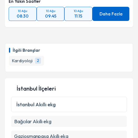
En Yakın Saatler
10 Ağu
10 Ağu
10 Ağu
Daha Fazla
08:30
09:45
11:15
İlgili Branşlar
Kardiyoloji
2
İstanbul İlçeleri
İstanbul
Akıllı ekg
Bağcılar
Akıllı ekg
Gaziosmanpaşa
Akıllı ekg