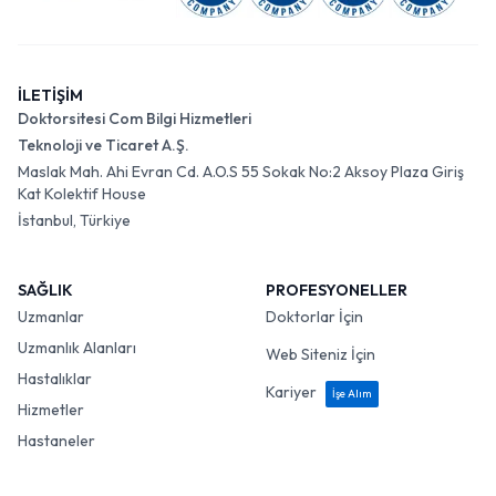
İLETİŞİM
Doktorsitesi Com Bilgi Hizmetleri
Teknoloji ve Ticaret A.Ş.
Maslak Mah. Ahi Evran Cd. A.O.S 55 Sokak No:2 Aksoy Plaza Giriş
Kat Kolektif House
İstanbul, Türkiye
SAĞLIK
PROFESYONELLER
Uzmanlar
Doktorlar İçin
Uzmanlık Alanları
Web Siteniz İçin
Hastalıklar
Kariyer
İşe Alım
Hizmetler
Hastaneler