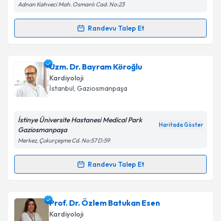
Adnan Kahveci Mah. Osmanlı Cad. No:23
kapsamda işlenmesini kabul ediyorum.
Randevu Talep Et
Randevu Takvimi Talebi
Takvim Talebini Gönder
Doç. Dr. Yasin Yüksel
için randevu takvimi talebi
Uzm. Dr. Bayram Köroğlu
oluşturun. Size bu uzmandan randevu almanız için bir
Kardiyoloji
takvim hazırlandığında e-posta ile bilgilendireceğiz.
İstanbul
, Gaziosmanpaşa
E-posta Adresiniz
İstinye Üniversite Hastanesi Medical Park
Haritada Göster
Gaziosmanpaşa
Merkez, Çukurçeşme Cd. No:57 D:59
Kişisel verilerimin işlenmesine ilişkin
Aydınlatma
Metni
'ni okudum ve kişisel verilerimin belirtilen
Randevu Talep Et
Randevu Takvimi Talebi
kapsamda işlenmesini kabul ediyorum.
Uzm. Dr. Bayram Köroğlu
için randevu takvimi talebi
Prof. Dr. Özlem Batukan Esen
Takvim Talebini Gönder
oluşturun. Size bu uzmandan randevu almanız için bir
Kardiyoloji