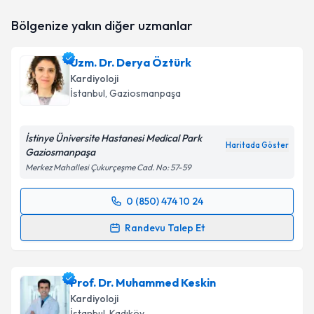
Bölgenize yakın diğer uzmanlar
Uzm. Dr. Derya Öztürk
Kardiyoloji
İstanbul
, Gaziosmanpaşa
İstinye Üniversite Hastanesi Medical Park
Haritada Göster
Gaziosmanpaşa
Merkez Mahallesi Çukurçeşme Cad. No: 57-59
0 (850) 474 10 24
Randevu Takvimi Talebi
Randevu Talep Et
Uzm. Dr. Derya Öztürk
için randevu takvimi talebi
oluşturun. Size bu uzmandan randevu almanız için bir
Prof. Dr. Muhammed Keskin
takvim hazırlandığında e-posta ile bilgilendireceğiz.
Kardiyoloji
E-posta Adresiniz
İstanbul
, Kadıköy