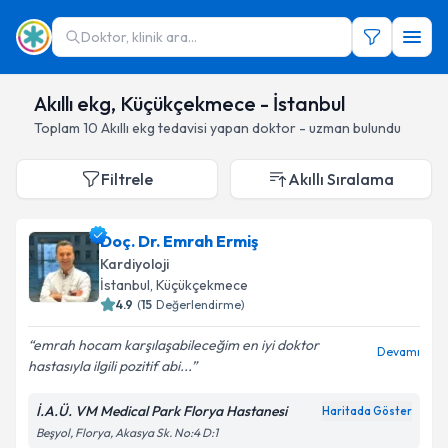
Doktor, klinik ara...
Akıllı ekg, Küçükçekmece - İstanbul
Toplam
10
Akıllı ekg
tedavisi yapan doktor - uzman bulundu
Filtrele
Akıllı Sıralama
Doç. Dr. Emrah Ermiş
Kardiyoloji
İstanbul
, Küçükçekmece
4.9
(
15
Değerlendirme)
emrah hocam karşılaşabileceğim en iyi doktor
Devamı
hastasıyla ilgili pozitif abi...
İ.A.Ü. VM Medical Park Florya Hastanesi
Haritada Göster
Beşyol, Florya, Akasya Sk. No:4 D:1