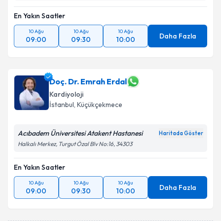
En Yakın Saatler
10 Ağu
10 Ağu
10 Ağu
Daha Fazla
09:00
09:30
10:00
Doç. Dr. Emrah Erdal
Kardiyoloji
İstanbul
, Küçükçekmece
Acıbadem Üniversitesi Atakent Hastanesi
Haritada Göster
Halkalı Merkez, Turgut Özal Blv No:16, 34303
En Yakın Saatler
10 Ağu
10 Ağu
10 Ağu
Daha Fazla
09:00
09:30
10:00