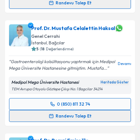
Randevu Talep Et
Doç. Dr. Pelin Basım
için randevu takvimi talebi
oluşturun. Size bu uzmandan randevu almanız için bir
takvim hazırlandığında e-posta ile bilgilendireceğiz.
Prof. Dr. Mustafa Celalettin Haksal
Genel Cerrahi
E-posta Adresiniz
İstanbul
, Bağcılar
5
(
18
Değerlendirme)
Gastroenteroloji kolsültasyonu yaptırmak için Medipol
Devamı
Mega Üniversite Hastanesine gitmiştim. Mustafa...
Kişisel verilerimin işlenmesine ilişkin
Aydınlatma
Metni
'ni okudum ve kişisel verilerimin belirtilen
Medipol Mega Üniversite Hastanesi
Haritada Göster
kapsamda işlenmesini kabul ediyorum.
TEM Avrupa Otoyolu Göztepe Çıkışı No: 1 Bagcilar 34214
Takvim Talebini Gönder
0 (850) 811 32 74
Randevu Takvimi Talebi
Randevu Talep Et
Prof. Dr. Mustafa Celalettin Haksal
için randevu
takvimi talebi oluşturun. Size bu uzmandan randevu