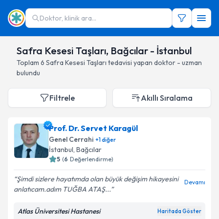
Doktor, klinik ara...
Safra Kesesi Taşları, Bağcılar - İstanbul
Toplam
6
Safra Kesesi Taşları
tedavisi yapan doktor - uzman
bulundu
Filtrele
Akıllı Sıralama
Prof. Dr. Servet Karagül
Genel Cerrahi
+
1
diğer
İstanbul
, Bağcılar
5
(
6
Değerlendirme)
Şimdi sizlere hayatımda olan büyük değişim hikayesini
Devamı
anlatıcam.adım TUĞBA ATAŞ...
Atlas Üniversitesi Hastanesi
Haritada Göster