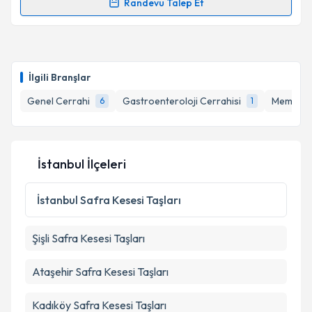
Randevu Talep Et
Randevu Takvimi Talebi
Takvim Talebini Gönder
Dr. Öğr. Üyesi Hanifi Önalan
için randevu takvimi
talebi oluşturun. Size bu uzmandan randevu almanız
İlgili Branşlar
için bir takvim hazırlandığında e-posta ile
bilgilendireceğiz.
Genel Cerrahi
Gastroenteroloji Cerrahisi
Meme Cer
6
1
E-posta Adresiniz
İstanbul İlçeleri
Kişisel verilerimin işlenmesine ilişkin
Aydınlatma
İstanbul
Safra Kesesi Taşları
Metni
'ni okudum ve kişisel verilerimin belirtilen
kapsamda işlenmesini kabul ediyorum.
Şişli
Safra Kesesi Taşları
Takvim Talebini Gönder
Ataşehir
Safra Kesesi Taşları
Kadıköy
Safra Kesesi Taşları