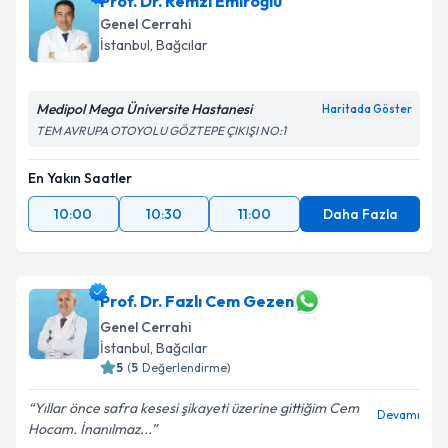
Prof. Dr. Remzi Emiroğlu
almanız için bir takvim hazırlandığında e-posta ile
bilgilendireceğiz.
Genel Cerrahi
İstanbul
, Bağcılar
E-posta Adresiniz
Medipol Mega Üniversite Hastanesi
Haritada Göster
TEM AVRUPA OTOYOLU GÖZTEPE ÇIKIŞI NO:1
Kişisel verilerimin işlenmesine ilişkin
Aydınlatma
En Yakın Saatler
Metni
'ni okudum ve kişisel verilerimin belirtilen
kapsamda işlenmesini kabul ediyorum.
10:00
10:30
11:00
Daha Fazla
Takvim Talebini Gönder
Prof. Dr. Fazlı Cem Gezen
Genel Cerrahi
İstanbul
, Bağcılar
5
(
5
Değerlendirme)
Yıllar önce safra kesesi şikayeti üzerine gittiğim Cem
Devamı
Hocam. İnanılmaz...