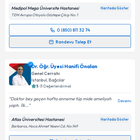
Medipol Mega Üniversite Hastanesi
Haritada Göster
TEM Avrupa Otoyolu Göztepe Çıkışı No: 1
0 (850) 811 32 74
Randevu Takvimi Talebi
Randevu Talep Et
Prof. Dr. Fazlı Cem Gezen
için randevu takvimi
talebi oluşturun. Size bu uzmandan randevu almanız
Dr. Öğr. Üyesi Hanifi Önalan
için bir takvim hazırlandığında e-posta ile
bilgilendireceğiz.
Genel Cerrahi
İstanbul
, Bağcılar
E-posta Adresiniz
5
(
1
Değerlendirme)
Doktor bey geçen hafta anneme tüp mide ameliyatı
Devamı
yaptı. İlk...
Kişisel verilerimin işlenmesine ilişkin
Aydınlatma
Atlas Üniversitesi Hastanesi
Haritada Göster
Metni
'ni okudum ve kişisel verilerimin belirtilen
Barbaros, Hoca Ahmet Yesevi Cd. No:149
kapsamda işlenmesini kabul ediyorum.