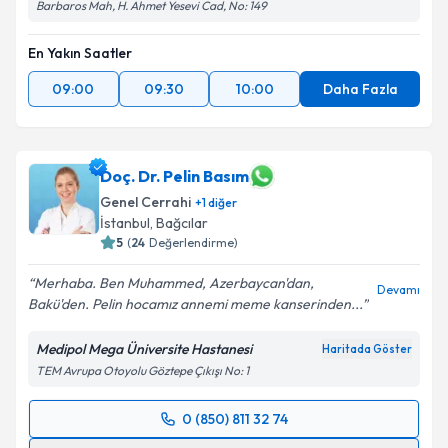
Barbaros Mah, H. Ahmet Yesevi Cad, No: 149
En Yakın Saatler
09:00
09:30
10:00
Daha Fazla
Doç. Dr. Pelin Basım
Genel Cerrahi
+
1
diğer
İstanbul
, Bağcılar
5
(
24
Değerlendirme)
Merhaba. Ben Muhammed, Azerbaycan'dan,
Devamı
Bakü'den. Pelin hocamız annemi meme kanserinden...
Medipol Mega Üniversite Hastanesi
Haritada Göster
TEM Avrupa Otoyolu Göztepe Çıkışı No: 1
0 (850) 811 32 74
Randevu Takvimi Talebi