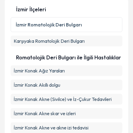
İzmir İlçeleri
Kişisel verilerimin işlenmesine ilişkin
Aydınlatma
Metni
'ni okudum ve kişisel verilerimin belirtilen
İzmir
Romatolojik Deri Bulgarı
kapsamda işlenmesini kabul ediyorum.
Karşıyaka
Romatolojik Deri Bulgarı
Takvim Talebini Gönder
Romatolojik Deri Bulgarı ile İlgili Hastalıklar
İzmir Konak Ağız Yaraları
İzmir Konak Akıllı dolgu
İzmir Konak Akne (Sivilce) ve İz-Çukur Tedavileri
İzmir Konak Akne skar ve izleri
İzmir Konak Akne ve akne izi tedavisi