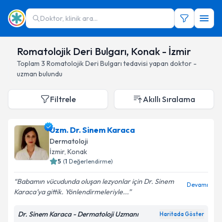
Doktor, klinik ara...
Romatolojik Deri Bulgarı, Konak - İzmir
Toplam
3
Romatolojik Deri Bulgarı
tedavisi yapan doktor -
uzman bulundu
Filtrele
Akıllı Sıralama
Uzm. Dr. Sinem Karaca
Dermatoloji
İzmir
, Konak
5
(
1
Değerlendirme)
Babamın vücudunda oluşan lezyonlar için Dr. Sinem
Devamı
Karaca’ya gittik. Yönlendirmeleriyle...
Dr. Sinem Karaca - Dermatoloji Uzmanı
Haritada Göster