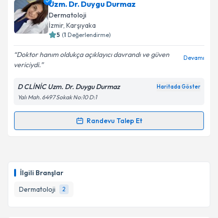
Uzm. Dr. Duygu Durmaz
Dermatoloji
E-posta Adresiniz
İzmir
, Karşıyaka
5
(
1
Değerlendirme)
Doktor hanım oldukça açıklayıcı davrandı ve güven
Devamı
vericiydi.
Kişisel verilerimin işlenmesine ilişkin
Aydınlatma
Metni
'ni okudum ve kişisel verilerimin belirtilen
kapsamda işlenmesini kabul ediyorum.
D CLİNİC Uzm. Dr. Duygu Durmaz
Haritada Göster
Yalı Mah. 6497 Sokak No:10 D:1
Takvim Talebini Gönder
Randevu Talep Et
Randevu Takvimi Talebi
Uzm. Dr. Duygu Durmaz
için randevu takvimi talebi
oluşturun. Size bu uzmandan randevu almanız için bir
İlgili Branşlar
takvim hazırlandığında e-posta ile bilgilendireceğiz.
Dermatoloji
2
E-posta Adresiniz