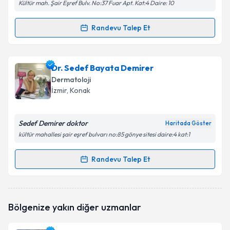
Kültür mah. Şair Eşref Bulv. No:37 Fuar Apt. Kat:4 Daire: 10
Randevu Talep Et
Randevu Takvimi Talebi
Uzm. Dr. Sinem Karaca
için randevu takvimi talebi
Dr. Sedef Bayata Demirer
oluşturun. Size bu uzmandan randevu almanız için bir
Dermatoloji
takvim hazırlandığında e-posta ile bilgilendireceğiz.
İzmir
, Konak
E-posta Adresiniz
Sedef Demirer doktor
Haritada Göster
kültür mahallesi şair eşref bulvarı no:85 gönye sitesi daire:4 kat:1
Kişisel verilerimin işlenmesine ilişkin
Aydınlatma
Randevu Talep Et
Randevu Takvimi Talebi
Metni
'ni okudum ve kişisel verilerimin belirtilen
kapsamda işlenmesini kabul ediyorum.
Dr. Sedef Bayata Demirer
için randevu takvimi
Bölgenize yakın diğer uzmanlar
talebi oluşturun. Size bu uzmandan randevu almanız
Takvim Talebini Gönder
için bir takvim hazırlandığında e-posta ile
bilgilendireceğiz.