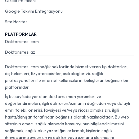
Gizlilik Politikası
Google Takvim Entegrasyonu
Site Haritası
PLATFORMLAR
Doktorsitesi.com
Doktorsitesi.az
Doktorsitesi.com sağlık sektöründe hizmet veren tıp doktorları,
diş hekimleri, fizyoterapistler, psikologlar vb. sağlık
profesyonelleri ile internet kullanıcılarını buluşturan bağımsız bir
platformdur.
İş bu sayfada yer alan doktor/uzman yorumları ve
değerlendirmeleri, ilgili doktorun/uzmanın doğrudan veya dolaylı
emri, talebi, önerisi, tavsiyesi ve/veya ricası olmaksızın, ilgili
hasta/danışan tarafından bağımsız olarak yazılmaktadır. Bu web
sitesinin amacı, sağlık alanında kamuoyunun bilgilendirilmesini
sağlamak, sağlık okuryazarlığını artırmak, kişilerin sağlık
ihtiyaçlarına uygun en iyi doktor veya uzmana ulaşmasını