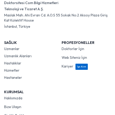
Doktorsitesi Com Bilgi Hizmetleri
Teknoloji ve Ticaret A.Ş.
Maslak Mah. Ahi Evran Cd. A.O.S 55 Sokak No:2 Aksoy Plaza Giriş
Kat Kolektif House
İstanbul, Türkiye
SAĞLIK
PROFESYONELLER
Uzmanlar
Doktorlar İçin
Uzmanlık Alanları
Web Siteniz İçin
Hastalıklar
Kariyer
İşe Alım
Hizmetler
Hastaneler
KURUMSAL
Hakkımızda
Bize Ulaşın