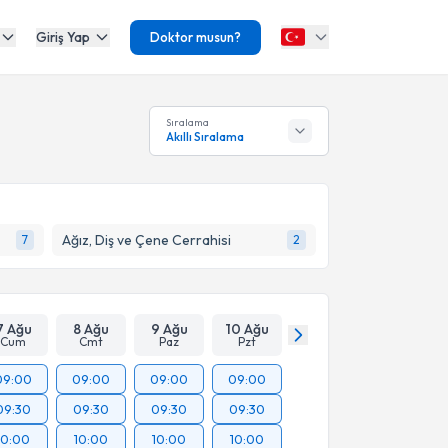
Giriş Yap
Doktor musun?
Sıralama
Akıllı Sıralama
Ağız, Diş ve Çene Cerrahisi
7
2
7 Ağu
8 Ağu
9 Ağu
10 Ağu
Cum
Cmt
Paz
Pzt
09:00
09:00
09:00
09:00
09:30
09:30
09:30
09:30
10:00
10:00
10:00
10:00