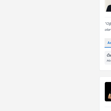
Oğl
olar
A
Öz
Mim