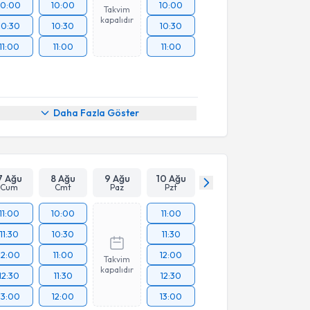
10:00
10:00
10:00
Takvim
kapalıdır
10:30
10:30
10:30
11:00
11:00
11:00
Daha Fazla Göster
7 Ağu
8 Ağu
9 Ağu
10 Ağu
Cum
Cmt
Paz
Pzt
11:00
10:00
11:00
11:30
10:30
11:30
12:00
11:00
12:00
Takvim
kapalıdır
12:30
11:30
12:30
13:00
12:00
13:00