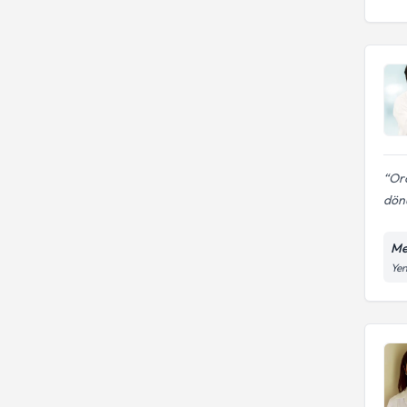
Oro
dön
Me
Yen