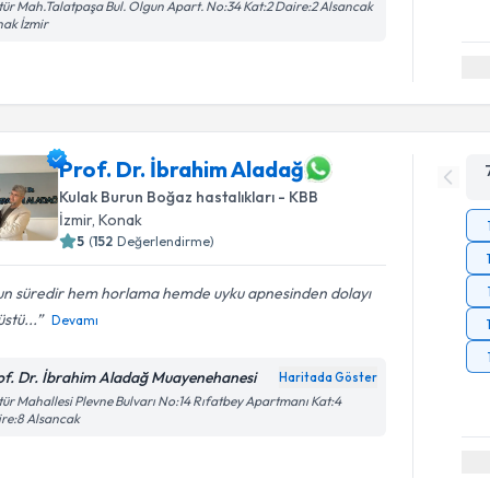
tür Mah.Talatpaşa Bul. Olgun Apart. No:34 Kat:2 Daire:2 Alsancak
ak İzmir
Prof. Dr. İbrahim Aladağ
Kulak Burun Boğaz hastalıkları - KBB
İzmir
, Konak
5
(
152
Değerlendirme)
un süredir hem horlama hemde uyku apnesinden dolayı
üstü...
Devamı
of. Dr. İbrahim Aladağ Muayenehanesi
Haritada Göster
tür Mahallesi Plevne Bulvarı No:14 Rıfatbey Apartmanı Kat:4
re:8 Alsancak