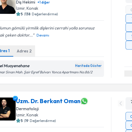
Diş Hekimi
+
1
diğer
İzmir
, Konak
5
(
138
Değerlendirme)
umun gömülü yirmilik dişlerini cerrahi yolla sorunsuz
ak çeken doktor...
Devamı
dres
1
Adres
2
el Muayenehane
Haritada Göster
ar Sinan Mah. Şair Eşref Bulvarı Yonca Apartmanı No:86/2
Uzm. Dr. Berkant Oman
Dermatoloji
İzmir
, Konak
5
(
19
Değerlendirme)