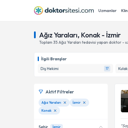
Uzmanlar
Klin
Ağız Yaraları, Konak - İzmir
Toplam
35
Ağız Yaraları
tedavisi yapan doktor - 
İlgili Branşlar
Diş Hekimi
17
Aktif Filtreler
Ağız Yaraları
İzmir
Konak
Sa
Şehir
İzmir