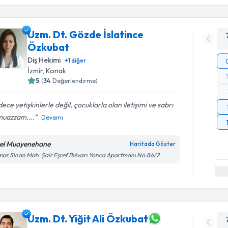
Uzm. Dt. Gözde İslatince
Özkubat
Diş Hekimi
+
1
diğer
İzmir
, Konak
5
(
34
Değerlendirme)
ece yetişkinlerle değil, çocuklarla olan iletişimi ve sabrı
muazzam....
Devamı
el Muayenehane
Haritada Göster
ar Sinan Mah. Şair Eşref Bulvarı Yonca Apartmanı No:86/2
Uzm. Dt. Yiğit Ali Özkubat