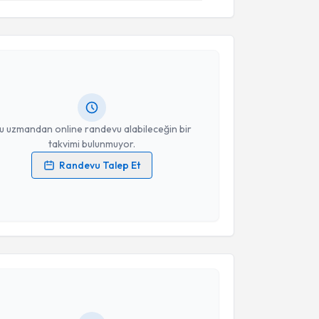
akvimi Talebi
Serap Köybaşı Şanal
için randevu takvimi talebi
Size bu uzmandan randevu almanız için bir takvim
ında e-posta ile bilgilendireceğiz.
resiniz
u uzmandan online randevu alabileceğin bir
takvimi bulunmuyor.
Randevu Talep Et
 verilerimin işlenmesine ilişkin
Aydınlatma Metni
'ni
 ve kişisel verilerimin belirtilen kapsamda
esini kabul ediyorum.
akvimi Talebi
Takvim Talebini Gönder
Sinem Karaca
için randevu takvimi talebi oluşturun.
andan randevu almanız için bir takvim
ında e-posta ile bilgilendireceğiz.