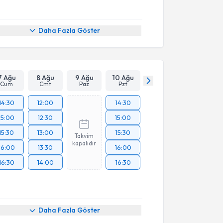
Daha Fazla Göster
7 Ağu
8 Ağu
9 Ağu
10 Ağu
Cum
Cmt
Paz
Pzt
14:30
12:00
14:30
15:00
12:30
15:00
15:30
13:00
15:30
Takvim
kapalıdır
16:00
13:30
16:00
16:30
14:00
16:30
Daha Fazla Göster