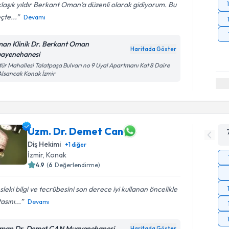
laşık yıldır Berkant Oman’a düzenli olarak gidiyorum. Bu
çte...
Devamı
an Klinik Dr. Berkant Oman
Haritada Göster
ayenehanesi
tür Mahallesi Talatpaşa Bulvarı no 9 Uyal Apartmanı Kat 8 Daire
Alsancak Konak İzmir
Uzm. Dr. Demet Can
Diş Hekimi
+
1
diğer
İzmir
, Konak
4.9
(
6
Değerlendirme)
leki bilgi ve tecrübesini son derece iyi kullanan öncelikle
asını...
Devamı
man Dr. Demet CAN Muayenehanesi
Haritada Göster