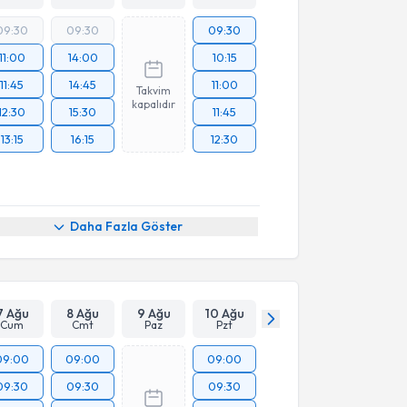
09:30
09:30
09:30
11:00
14:00
10:15
11:45
14:45
11:00
Takvim
kapalıdır
12:30
15:30
11:45
13:15
16:15
12:30
Daha Fazla Göster
7 Ağu
8 Ağu
9 Ağu
10 Ağu
Cum
Cmt
Paz
Pzt
09:00
09:00
09:00
09:30
09:30
09:30