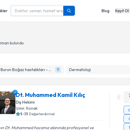
ikler
Blog
Kayıt Ol
uzman bulundu
Kulak Burun Boğaz hastalıkları - KBB
Dermatoloji
11
Dt. Muhammed Kamil Kılıç
Diş Hekimi
İzmir
, Konak
5
(
13
Değerlendirme)
yın Dt. Muhammed hocamız alanında profesyonel ve