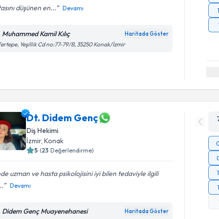
asını düşünen en...
Devamı
. Muhammed Kamil Kılıç
Haritada Göster
ertepe, Yeşillik Cd no:77-79/B, 35250 Konak/İzmir
Dt. Didem Genç
Diş Hekimi
İzmir
, Konak
5
(
23
Değerlendirme)
nde uzman ve hasta psikolojisini iyi bilen tedaviyle ilgili
..
Devamı
. Didem Genç Muayenehanesi
Haritada Göster