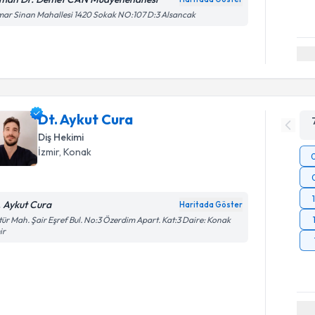
ar Sinan Mahallesi 1420 Sokak NO:107 D:3 Alsancak
Dt. Aykut Cura
Diş Hekimi
İzmir
, Konak
. Aykut Cura
Haritada Göster
tür Mah. Şair Eşref Bul. No:3 Özerdim Apart. Kat:3 Daire: Konak
ir