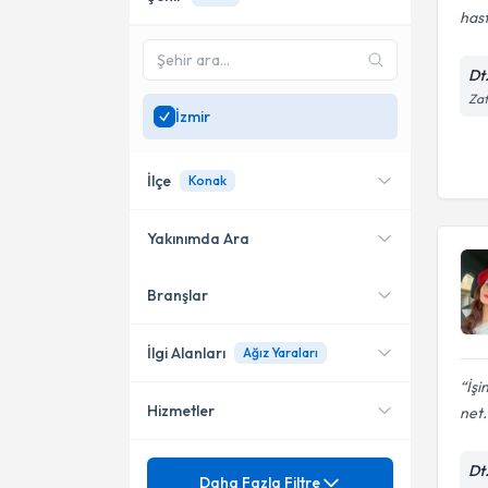
hast
Dt
Zaf
İzmir
İlçe
Konak
Yakınımda Ara
Branşlar
Konumuma yakın uzmanları
Konak
göster
Karşıyaka
İlgi Alanları
Ağız Yaraları
İşi
Bayraklı
Hizmetler
net.
Diş Hekimi
Bornova
Kulak Burun Boğaz hastalıkları
Sigorta
Dt
Ağız Yaraları
Daha Fazla Filtre
- KBB
Karabağlar