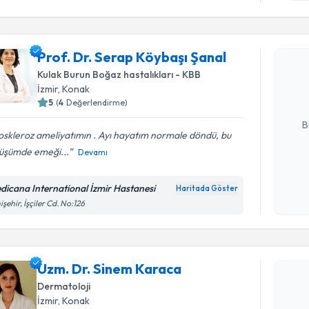
Randevu T
Prof. Dr. 
Prof. Dr. Serap Köybaşı Şanal
oluşturun. 
Kulak Burun Boğaz hastalıkları - KBB
hazırlandığ
İzmir
, Konak
5
(
4
Değerlendirme)
E-posta Ad
B
skleroz ameliyatımın . Ayı hayatım normale döndü, bu
üşümde emeği...
Devamı
Kişisel
okudum
dicana International İzmir Hastanesi
Haritada Göster
işlenm
işehir, İşçiler Cd. No:126
Randevu T
Uzm. Dr. 
Uzm. Dr. Sinem Karaca
Size bu uzm
Dermatoloji
hazırlandığ
İzmir
, Konak