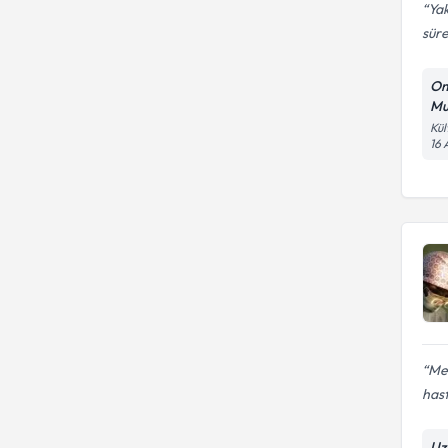
Yak
süre
Om
Mu
Kül
16 
Mes
hast
Uz