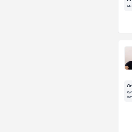
Mim
Dt
Kül
İzm