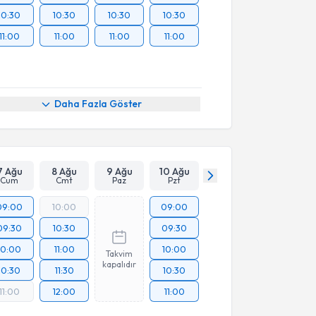
10:30
10:30
10:30
10:30
11:00
11:00
11:00
11:00
Daha Fazla Göster
7 Ağu
8 Ağu
9 Ağu
10 Ağu
Cum
Cmt
Paz
Pzt
09:00
10:00
09:00
09:30
10:30
09:30
10:00
11:00
10:00
Takvim
kapalıdır
10:30
11:30
10:30
11:00
12:00
11:00