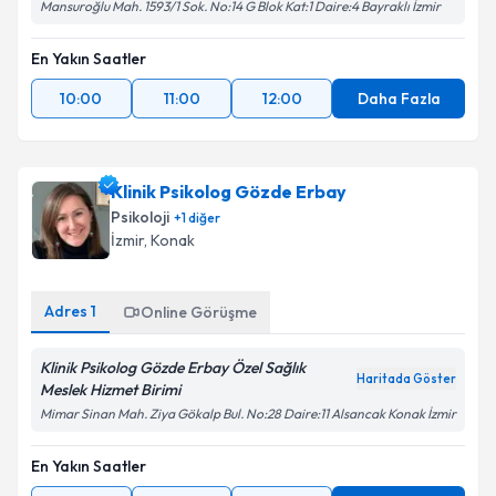
Mansuroğlu Mah. 1593/1 Sok. No:14 G Blok Kat:1 Daire:4 Bayraklı İzmir
En Yakın Saatler
10:00
11:00
12:00
Daha Fazla
Klinik Psikolog Gözde Erbay
Psikoloji
+
1
diğer
İzmir
, Konak
Adres
1
Online Görüşme
Klinik Psikolog Gözde Erbay Özel Sağlık
Haritada Göster
Meslek Hizmet Birimi
Mimar Sinan Mah. Ziya Gökalp Bul. No:28 Daire:11 Alsancak Konak İzmir
En Yakın Saatler