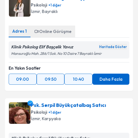
Psikoloji
+
1
diğer
İzmir
, Bayraklı
Adres
1
Online Görüşme
Klinik Psikolog Elif Başçelik Yavuz
Haritada Göster
Mansuroğlu Mah. 286/1 Sok. No 10 Daire 7 Bayraklı İzmir
En Yakın Saatler
09:00
09:50
10:40
Daha Fazla
Psk. Serpil Büyükçatalbaş Satıcı
Psikoloji
+
1
diğer
İzmir
, Karşıyaka