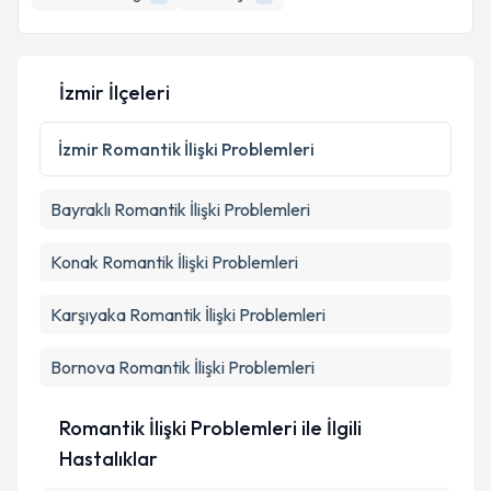
İzmir İlçeleri
Kişisel verilerimin işlenmesine ilişkin
Aydınlatma
Metni
'ni okudum ve kişisel verilerimin belirtilen
kapsamda işlenmesini kabul ediyorum.
İzmir
Romantik İlişki Problemleri
Bayraklı
Romantik İlişki Problemleri
Takvim Talebini Gönder
Konak
Romantik İlişki Problemleri
Karşıyaka
Romantik İlişki Problemleri
Bornova
Romantik İlişki Problemleri
Romantik İlişki Problemleri ile İlgili
Hastalıklar