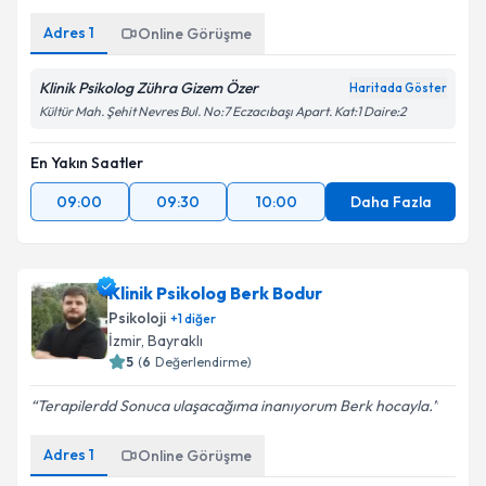
Adres
1
Online Görüşme
Klinik Psikolog Zühra Gizem Özer
Haritada Göster
Kültür Mah. Şehit Nevres Bul. No:7 Eczacıbaşı Apart. Kat:1 Daire:2
En Yakın Saatler
09:00
09:30
10:00
Daha Fazla
Klinik Psikolog Berk Bodur
Psikoloji
+
1
diğer
İzmir
, Bayraklı
5
(
6
Değerlendirme)
Terapilerdd Sonuca ulaşacağıma inanıyorum Berk hocayla.
Adres
1
Online Görüşme