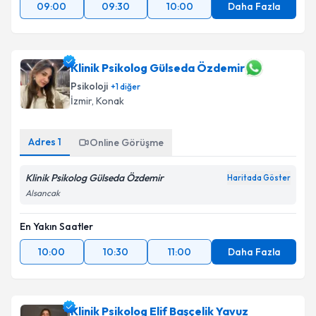
09:00
09:30
10:00
Daha Fazla
Klinik Psikolog Gülseda Özdemir
Psikoloji
+
1
diğer
İzmir
, Konak
Adres
1
Online Görüşme
Klinik Psikolog Gülseda Özdemir
Haritada Göster
Alsancak
En Yakın Saatler
10:00
10:30
11:00
Daha Fazla
Klinik Psikolog Elif Başçelik Yavuz