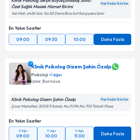
Klinik Psikolog Serpil Büyükçatalbaş Satıcı
Haritada Göster
Özel Sağlık Meslek Hizmet Birimi
Yalı Mah. 6436 Sok. No 50 Daire Biva Suit Karşıyaka İzmir
En Yakın Saatler
09:00
09:30
10:00
Daha Fazla
Klinik Psikolog Gizem Şahin Özalp
Psikoloji
+
1
diğer
İzmir
, Bornova
Klinik Psikolog Gizem Şahin Özalp
Haritada Göster
Çınar Mahallesi, 5003/3 Sokak, No:3 Ofis No:705 Tokatlı Plaza
En Yakın Saatler
11 Ağu
11 Ağu
11 Ağu
Daha Fazla
09:00
10:00
11:00