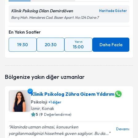
Klinik Psikolog Dilan Demirdöven
Haritada Göster
Barış Mah. Menderes Cad. Bazer Apart. No:124 Daire:7
En Yakın Saatler
Yarın
19:30
20:30
Daha Fazla
15:00
Bölgenize yakın diğer uzmanlar
Klinik Psikolog Zühra Gizem Yıldırım
Psikoloji
+
1
diğer
İzmir
, Konak
5
(
9
Değerlendirme)
Alaninda uzman olmasi, konusurken
Devamı
yargilanmadiginizi hissetmek guven sagliyor. Bu da...