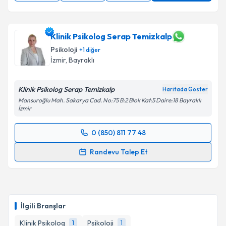
Klinik Psikolog Serap Temizkalp
Psikoloji
+
1
diğer
İzmir
, Bayraklı
Klinik Psikolog Serap Temizkalp
Haritada Göster
Mansuroğlu Mah. Sakarya Cad. No:75 B:2 Blok Kat:5 Daire:18 Bayraklı
İzmir
0 (850) 811 77 48
Randevu Takvimi Talebi
Randevu Talep Et
Klinik Psikolog Serap Temizkalp
için randevu
takvimi talebi oluşturun. Size bu uzmandan randevu
almanız için bir takvim hazırlandığında e-posta ile
bilgilendireceğiz.
İlgili Branşlar
E-posta Adresiniz
Klinik Psikolog
Psikoloji
1
1