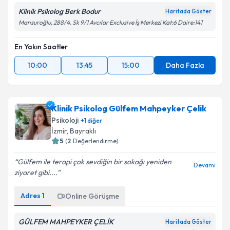
Klinik Psikolog Berk Bodur
Haritada Göster
Mansuroğlu, 288/4. Sk 9/1 Avcılar Exclusive İş Merkezi Kat:6 Daire:141
En Yakın Saatler
10:00
13:45
15:00
Daha Fazla
Klinik Psikolog Gülfem Mahpeyker Çelik
Psikoloji
+
1
diğer
İzmir
, Bayraklı
5
(
2
Değerlendirme)
Gülfem ile terapi çok sevdiğin bir sokağı yeniden
Devamı
ziyaret gibi....
Adres
1
Online Görüşme
GÜLFEM MAHPEYKER ÇELİK
Haritada Göster