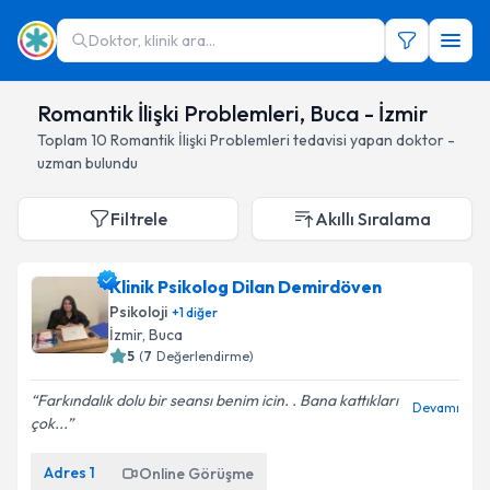
Doktor, klinik ara...
Romantik İlişki Problemleri, Buca - İzmir
Toplam
10
Romantik İlişki Problemleri
tedavisi yapan doktor -
uzman bulundu
Filtrele
Akıllı Sıralama
Klinik Psikolog Dilan Demirdöven
Psikoloji
+
1
diğer
İzmir
, Buca
5
(
7
Değerlendirme)
Farkındalık dolu bir seansı benim icin. . Bana kattıkları
Devamı
çok...
Adres
1
Online Görüşme