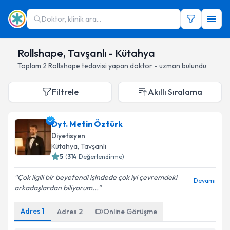
Doktor, klinik ara...
Rollshape, Tavşanlı - Kütahya
Toplam
2
Rollshape
tedavisi yapan doktor - uzman bulundu
Filtrele
Akıllı Sıralama
Dyt. Metin Öztürk
Diyetisyen
Kütahya
, Tavşanlı
5
(
314
Değerlendirme)
Çok ilgili bir beyefendi işindede çok iyi çevremdeki
Devamı
arkadaşlardan biliyorum...
Adres
1
Adres
2
Online Görüşme