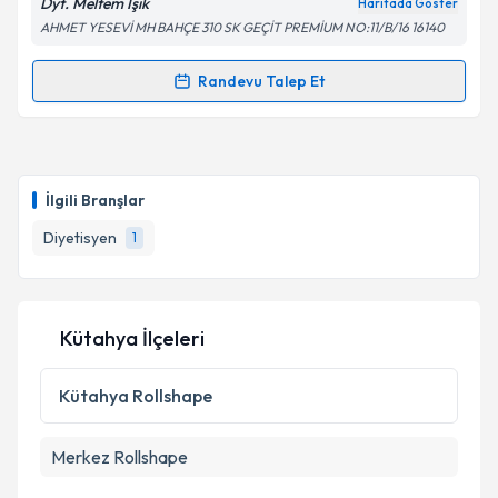
Dyt. Meltem Işık
Haritada Göster
AHMET YESEVİ MH BAHÇE 310 SK GEÇİT PREMİUM NO:11/B/16 16140
Randevu Talep Et
Randevu Takvimi Talebi
Dyt. Meltem Işık
için randevu takvimi talebi oluşturun.
Size bu uzmandan randevu almanız için bir takvim
İlgili Branşlar
hazırlandığında e-posta ile bilgilendireceğiz.
Diyetisyen
1
E-posta Adresiniz
Kütahya İlçeleri
Kişisel verilerimin işlenmesine ilişkin
Aydınlatma
Metni
'ni okudum ve kişisel verilerimin belirtilen
Kütahya
Rollshape
kapsamda işlenmesini kabul ediyorum.
Merkez
Rollshape
Takvim Talebini Gönder