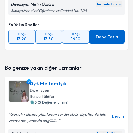
Diyetisyen Metin Öztürk
Haritada Göster
Alipaşa Mahallesi Öğretmenler Caddesi No:11 D:1
En Yakın Saatler
10 Ağu
10 Ağu
10 Ağu
Daha Fazla
13:20
13:30
16:10
Bölgenize yakın diğer uzmanlar
Dyt. Meltem Işık
Diyetisyen
Bursa
, Nilüfer
5
(
5
Değerlendirme)
Genelin aksine planlanan surdurebilir diyetler ile kilo
Devamı
vermenin yaninda saglikli...