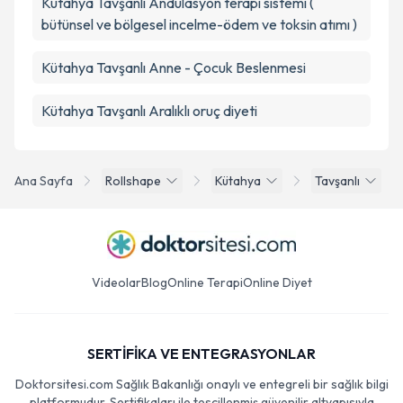
Kütahya Tavşanlı Andulasyon terapi sistemi (
bütünsel ve bölgesel incelme-ödem ve toksin atımı )
Kütahya Tavşanlı Anne - Çocuk Beslenmesi
Kütahya Tavşanlı Aralıklı oruç diyeti
Ana Sayfa
Rollshape
Kütahya
Tavşanlı
Videolar
Blog
Online Terapi
Online Diyet
SERTİFİKA VE ENTEGRASYONLAR
Doktorsitesi.com Sağlık Bakanlığı onaylı ve entegreli bir sağlık bilgi
platformudur. Sertifikaları ile tescillenmiş güvenilir altyapısıyla