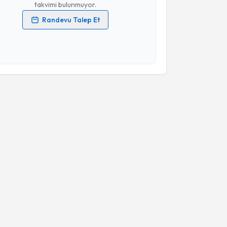
takvimi bulunmuyor.
Randevu Talep Et
 verilerimin işlenmesine ilişkin
Aydınlatma Metni
'ni
 ve kişisel verilerimin belirtilen kapsamda
esini kabul ediyorum.
Takvim Talebini Gönder