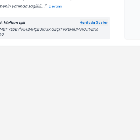
enin yaninda saglikli...
Devamı
Kişisel
t. Meltem Işık
Haritada Göster
okudum
MET YESEVİ MH BAHÇE 310 SK GEÇİT PREMİUM NO:11/B/16
işlenm
140