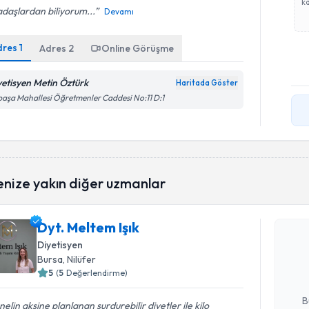
ka
daşlardan biliyorum...
Devamı
dres
1
Adres
2
Online Görüşme
yetisyen Metin Öztürk
Haritada Göster
paşa Mahallesi Öğretmenler Caddesi No:11 D:1
Randevu T
enize yakın diğer uzmanlar
Dyt. Meltem Işık
Dyt. Melte
uzmandan ra
Diyetisyen
posta ile bi
Bursa
, Nilüfer
5
(
5
Değerlendirme)
E-posta Ad
B
elin aksine planlanan surdurebilir diyetler ile kilo