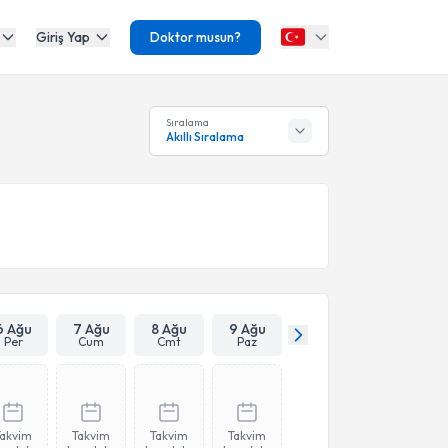
Giriş Yap
Doktor musun?
Sıralama
Akıllı Sıralama
6 Ağu
7 Ağu
8 Ağu
9 Ağu
Per
Cum
Cmt
Paz
Takvim
Takvim
Takvim
Takvim