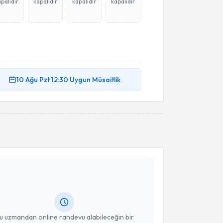
palıdır
kapalıdır
kapalıdır
kapalıdır
10 Ağu
Pzt
12:30
Uygun Müsaitlik
akvimi Talebi
m Işık
için randevu takvimi talebi oluşturun. Size bu
ndevu almanız için bir takvim hazırlandığında e-
lgilendireceğiz.
resiniz
u uzmandan online randevu alabileceğin bir