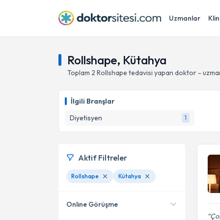
Uzmanlar
Klin
Rollshape, Kütahya
Toplam
2
Rollshape
tedavisi yapan doktor - uzma
İlgili Branşlar
Diyetisyen
1
Aktif Filtreler
Rollshape
Kütahya
Online Görüşme
Çok