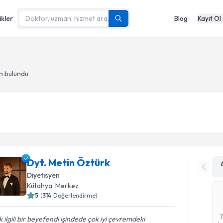
ikler
Blog
Kayıt Ol
n bulundu
Dyt. Metin Öztürk
Diyetisyen
Kütahya
, Merkez
5
(
314
Değerlendirme)
 ilgili bir beyefendi işindede çok iyi çevremdeki