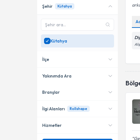
arka
Şehir
Kütahya
Online danışmanlık sunan
uzmanları göster
A
Sadece
Kütahya
bölgesinde
uzman ara
Di
Kütahya
Ali
İlçe
Yakınımda Ara
Bölg
Branşlar
Konumuma yakın uzmanları
Merkez
göster
Tavşanlı
İlgi Alanları
Rollshape
Hizmetler
Diyetisyen
Gen