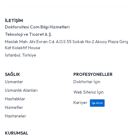
İLETİŞİM
Doktorsitesi Com Bilgi Hizmetleri
Teknoloji ve Ticaret A.Ş.
Maslak Mah. Ahi Evran Cd. A.O.S 55 Sokak No:2 Aksoy Plaza Giriş
Kat Kolektif House
İstanbul, Türkiye
SAĞLIK
PROFESYONELLER
Uzmanlar
Doktorlar İçin
Uzmanlık Alanları
Web Siteniz İçin
Hastalıklar
Kariyer
İşe Alım
Hizmetler
Hastaneler
KURUMSAL