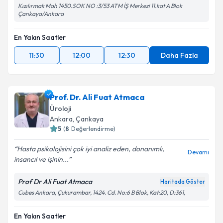
Kızılırmak Mah 1450.SOK NO :3/53 ATM İŞ Merkezi 11.kat A Blok
Çankaya/Ankara
En Yakın Saatler
11:30
12:00
12:30
Daha Fazla
Prof. Dr. Ali Fuat Atmaca
Üroloji
Ankara
, Çankaya
5
(
8
Değerlendirme)
Hasta psikolojisini çok iyi analiz eden, donanımlı,
Devamı
insancıl ve işinin...
Prof Dr Ali Fuat Atmaca
Haritada Göster
Cubes Ankara, Çukurambar, 1424. Cd. No:6 B Blok, Kat:20, D:361,
En Yakın Saatler