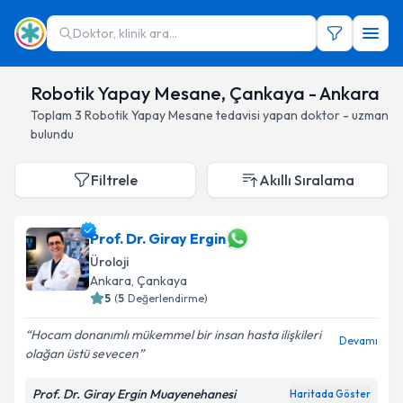
Doktor, klinik ara...
Robotik Yapay Mesane, Çankaya - Ankara
Toplam
3
Robotik Yapay Mesane
tedavisi yapan doktor - uzman
bulundu
Filtrele
Akıllı Sıralama
Prof. Dr. Giray Ergin
Üroloji
Ankara
, Çankaya
5
(
5
Değerlendirme)
Hocam donanımlı mükemmel bir insan hasta ilişkileri
Devamı
olağan üstü sevecen
Prof. Dr. Giray Ergin Muayenehanesi
Haritada Göster