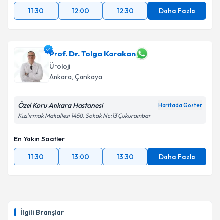
11:30
12:00
12:30
Daha Fazla
Prof. Dr. Tolga Karakan
Üroloji
Ankara
, Çankaya
Özel Koru Ankara Hastanesi
Haritada Göster
Kızılırmak Mahallesi 1450. Sokak No:13 Çukurambar
En Yakın Saatler
11:30
13:00
13:30
Daha Fazla
İlgili Branşlar