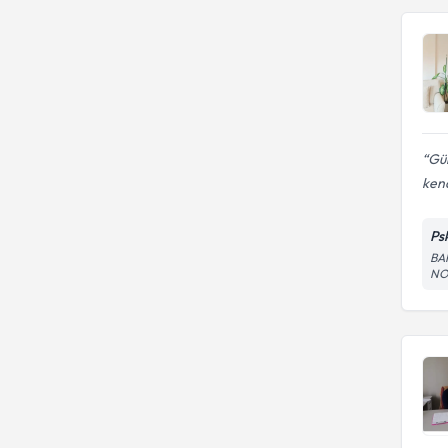
Gül
ken
Ps
BA
NO: