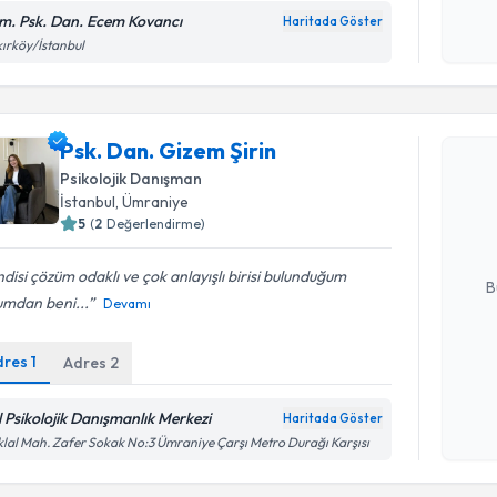
okudum
m. Psk. Dan. Ecem Kovancı
Haritada Göster
işlenm
ırköy/İstanbul
Randevu T
Psk. Dan. Gizem Şirin
Psk. Dan. 
Psikolojik Danışman
Size bu uzm
İstanbul
, Ümraniye
hazırlandığ
5
(
2
Değerlendirme)
E-posta Ad
disi çözüm odaklı ve çok anlayışlı birisi bulunduğum
B
umdan beni...
Devamı
dres
1
Adres
2
Kişisel
okudum
işlenm
l Psikolojik Danışmanlık Merkezi
Haritada Göster
iklal Mah. Zafer Sokak No:3 Ümraniye Çarşı Metro Durağı Karşısı
Randevu T