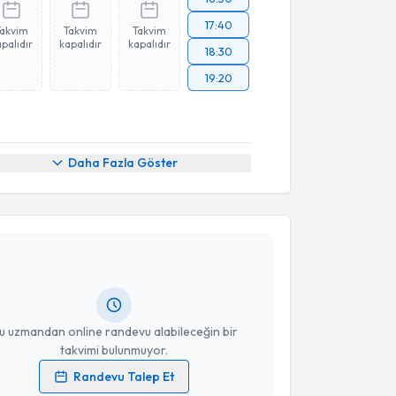
17:40
Takvim
Takvim
Takvim
palıdır
kapalıdır
kapalıdır
18:30
19:20
Daha Fazla Göster
akvimi Talebi
 Dan. Ecem Kovancı
için randevu takvimi talebi
Size bu uzmandan randevu almanız için bir takvim
ında e-posta ile bilgilendireceğiz.
resiniz
u uzmandan online randevu alabileceğin bir
takvimi bulunmuyor.
Randevu Talep Et
 verilerimin işlenmesine ilişkin
Aydınlatma Metni
'ni