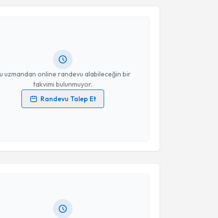
 Gülistan Havuz
için randevu takvimi talebi oluşturun.
andan randevu almanız için bir takvim
ında e-posta ile bilgilendireceğiz.
resiniz
u uzmandan online randevu alabileceğin bir
takvimi bulunmuyor.
Randevu Talep Et
 verilerimin işlenmesine ilişkin
Aydınlatma Metni
'ni
 ve kişisel verilerimin belirtilen kapsamda
esini kabul ediyorum.
akvimi Talebi
Takvim Talebini Gönder
 Berna Burhan
için randevu takvimi talebi oluşturun.
andan randevu almanız için bir takvim
ında e-posta ile bilgilendireceğiz.
resiniz