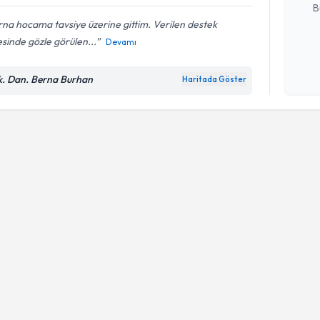
B
na hocama tavsiye üzerine gittim. Verilen destek
sinde gözle görülen...
Devamı
Kişisel
okudum
k. Dan. Berna Burhan
Haritada Göster
işlenm