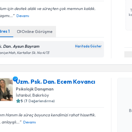
um için destek aldık ve süreçten çok memnun kaldık.
ka
aşımı...
Devamı
dres
1
Online Görüşme
k. Dan. Aysun Bayram
Haritada Göster
aniye Mah, Kartallar Sk. No:4/13
Randevu T
Uzm. Psk.
Uzm. Psk. Dan. Ecem Kovancı
oluşturun. 
Psikolojik Danışman
hazırlandığ
İstanbul
, Bakırköy
5
(
7
Değerlendirme)
E-posta Ad
B
m Hanım ile süreç boyunca kendimizi rahat hissettik.
i, anlayışlı...
Devamı
Kişisel