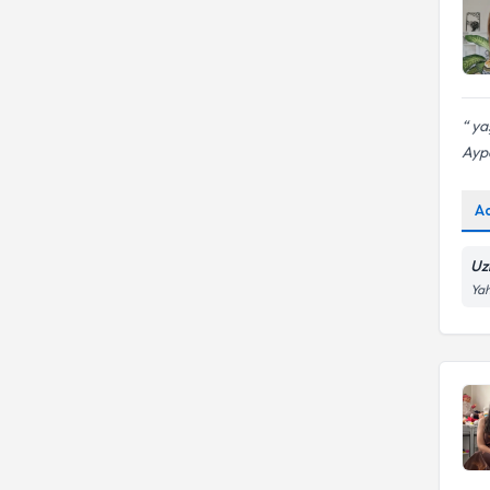
Kaygı danışmanlığı
yaş
Ayp
A
Uz
Yah