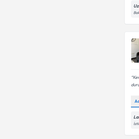
Uz
Bak
Ken
dur
A
La
İst