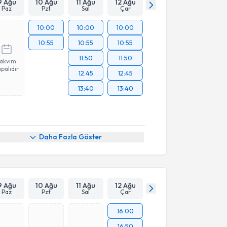
9 Ağu
10 Ağu
11 Ağu
12 Ağu
Paz
Pzt
Sal
Çar
10:00
10:00
10:00
10:55
10:55
10:55
11:50
11:50
Takvim
palıdır
12:45
12:45
13:40
13:40
Daha Fazla Göster
9 Ağu
10 Ağu
11 Ağu
12 Ağu
Paz
Pzt
Sal
Çar
16:00
16:50