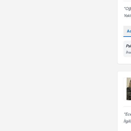
Oğl
Yakl
A
Ps
İhs
Ece
İlgil