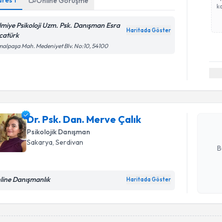
dres
1
Online Görüşme
ka
lmiye Psikoloji Uzm. Psk. Danışman Esra
Haritada Göster
catürk
alpaşa Mah. Medeniyet Blv. No:10, 54100
Randevu T
Dr. Psk. D
oluşturun. 
hazırlandığ
Dr. Psk. Dan. Merve Çalık
Psikolojik Danışman
E-posta Ad
Sakarya
, Serdivan
B
line Danışmanlık
Haritada Göster
Kişisel
okudum
işlenm