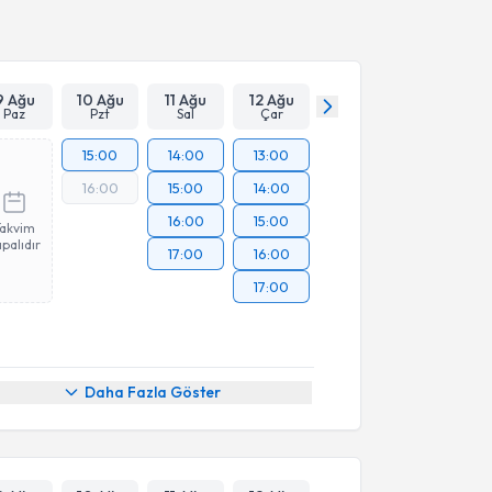
Takvim Talebini Gönder
9 Ağu
10 Ağu
11 Ağu
12 Ağu
Paz
Pzt
Sal
Çar
15:00
14:00
13:00
16:00
15:00
14:00
16:00
15:00
Takvim
palıdır
17:00
16:00
17:00
Daha Fazla Göster