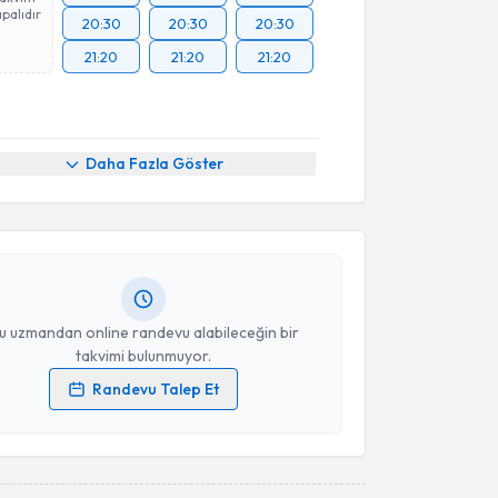
palıdır
20:30
20:30
20:30
21:20
21:20
21:20
akvimi Talebi
Daha Fazla Göster
an. Merve Çalık
için randevu takvimi talebi
Size bu uzmandan randevu almanız için bir takvim
ında e-posta ile bilgilendireceğiz.
resiniz
u uzmandan online randevu alabileceğin bir
takvimi bulunmuyor.
Randevu Talep Et
 verilerimin işlenmesine ilişkin
Aydınlatma Metni
'ni
 ve kişisel verilerimin belirtilen kapsamda
esini kabul ediyorum.