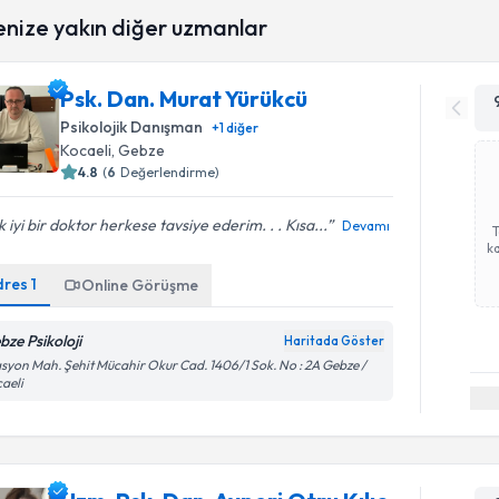
enize yakın diğer uzmanlar
Psk. Dan. Murat Yürükcü
Psikolojik Danışman
+
1
diğer
Kocaeli
, Gebze
4.8
(
6
Değerlendirme)
 iyi bir doktor herkese tavsiye ederim. . . Kısa...
Devamı
ka
dres
1
Online Görüşme
bze Psikoloji
Haritada Göster
asyon Mah. Şehit Mücahir Okur Cad. 1406/1 Sok. No : 2A Gebze /
aeli