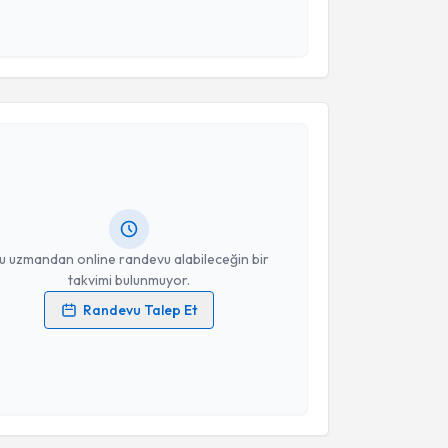
 ve kişisel verilerimin belirtilen kapsamda
esini kabul ediyorum.
akvimi Talebi
Takvim Talebini Gönder
Gizem Şirin
için randevu takvimi talebi oluşturun.
andan randevu almanız için bir takvim
ında e-posta ile bilgilendireceğiz.
resiniz
u uzmandan online randevu alabileceğin bir
takvimi bulunmuyor.
Randevu Talep Et
 verilerimin işlenmesine ilişkin
Aydınlatma Metni
'ni
 ve kişisel verilerimin belirtilen kapsamda
esini kabul ediyorum.
akvimi Talebi
Takvim Talebini Gönder