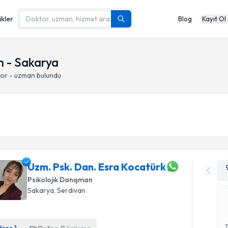
ikler
Blog
Kayıt Ol
n - Sakarya
tor - uzman bulundu
Uzm. Psk. Dan. Esra Kocatürk
Psikolojik Danışman
Sakarya
, Serdivan