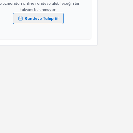
u uzmandan online randevu alabileceğin bir
takvimi bulunmuyor.
Randevu Talep Et
 verilerimin işlenmesine ilişkin
Aydınlatma Metni
'ni
 ve kişisel verilerimin belirtilen kapsamda
esini kabul ediyorum.
Takvim Talebini Gönder