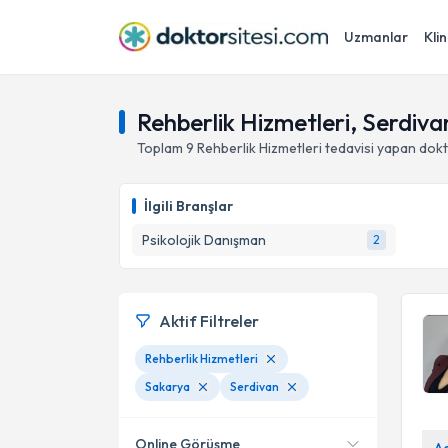
Uzmanlar
Klin
Rehberlik Hizmetleri, Serdiva
Toplam
9
Rehberlik Hizmetleri
tedavisi yapan dok
İlgili Branşlar
Psikolojik Danışman
2
Aktif Filtreler
Rehberlik Hizmetleri
Sakarya
Serdivan
Online Görüşme