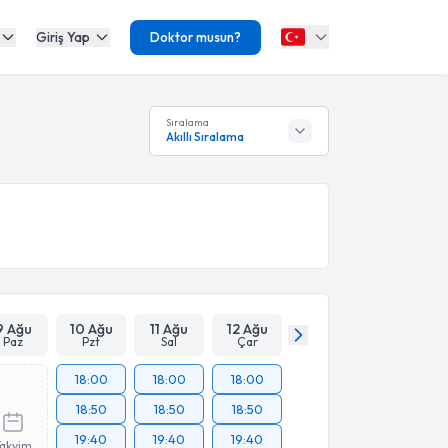
Giriş Yap
Doktor musun?
Sıralama
Akıllı Sıralama
9 Ağu
10 Ağu
11 Ağu
12 Ağu
Paz
Pzt
Sal
Çar
18:00
18:00
18:00
18:50
18:50
18:50
19:40
19:40
19:40
Takvim