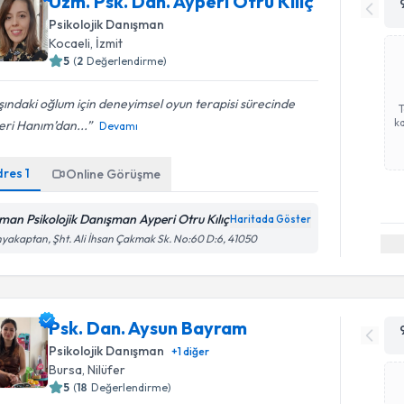
Uzm. Psk. Dan. Ayperi Otru Kılıç
Psikolojik Danışman
Kocaeli
, İzmit
5
(
2
Değerlendirme)
ındaki oğlum için deneyimsel oyun terapisi sürecinde
ka
eri Hanım’dan...
Devamı
dres
1
Online Görüşme
man Psikolojik Danışman Ayperi Otru Kılıç
Haritada Göster
yakaptan, Şht. Ali İhsan Çakmak Sk. No:60 D:6, 41050
Psk. Dan. Aysun Bayram
Psikolojik Danışman
+
1
diğer
Bursa
, Nilüfer
5
(
18
Değerlendirme)