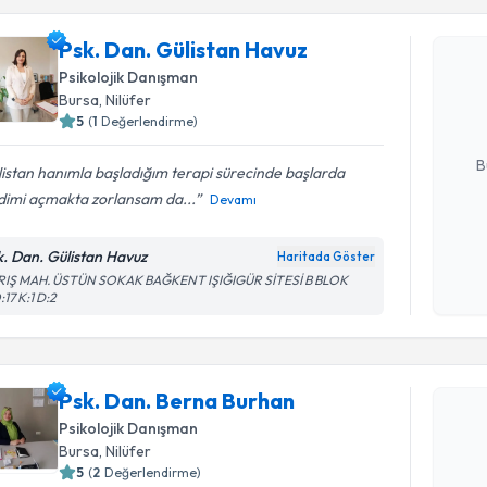
Psk. Dan. Gülistan Havuz
Psk. Dan.
Size bu uzm
Psikolojik Danışman
hazırlandığ
Bursa
, Nilüfer
5
(
1
Değerlendirme)
E-posta Ad
B
istan hanımla başladığım terapi sürecinde başlarda
dimi açmakta zorlansam da...
Devamı
Kişisel
k. Dan. Gülistan Havuz
Haritada Göster
okudum
RIŞ MAH. ÜSTÜN SOKAK BAĞKENT IŞIĞIGÜR SİTESİ B BLOK
işlenm
17 K:1 D:2
Randevu T
Psk. Dan.
Psk. Dan. Berna Burhan
Size bu uzm
hazırlandığ
Psikolojik Danışman
Bursa
, Nilüfer
E-posta Ad
5
(
2
Değerlendirme)