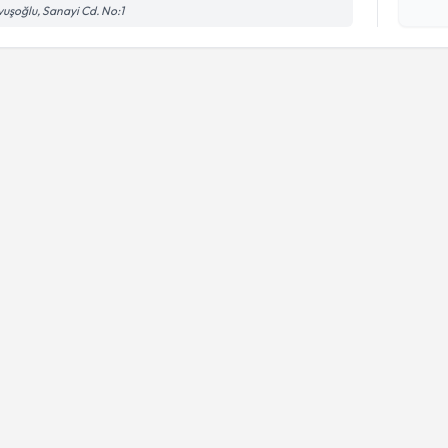
Kişisel
uşoğlu, Sanayi Cd. No:1
okudum
işlenm