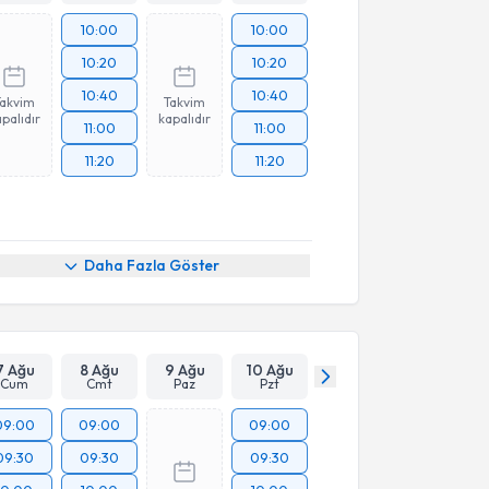
10:00
10:00
10:20
10:20
10:40
10:40
Takvim
Takvim
palıdır
kapalıdır
11:00
11:00
11:20
11:20
Daha Fazla Göster
7 Ağu
8 Ağu
9 Ağu
10 Ağu
Cum
Cmt
Paz
Pzt
09:00
09:00
09:00
09:30
09:30
09:30