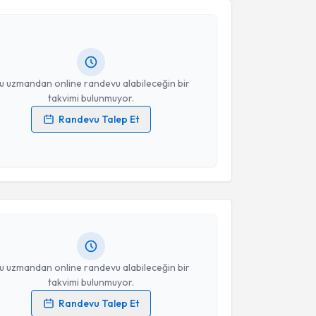
ıl Bulur
için randevu takvimi talebi oluşturun. Size bu
Takvim Talebini Gönder
ndevu almanız için bir takvim hazırlandığında e-
lgilendireceğiz.
resiniz
u uzmandan online randevu alabileceğin bir
takvimi bulunmuyor.
Randevu Talep Et
 verilerimin işlenmesine ilişkin
Aydınlatma Metni
'ni
akvimi Talebi
 ve kişisel verilerimin belirtilen kapsamda
esini kabul ediyorum.
Orkhan Baıramov
için randevu takvimi talebi
Takvim Talebini Gönder
Size bu uzmandan randevu almanız için bir takvim
ında e-posta ile bilgilendireceğiz.
resiniz
u uzmandan online randevu alabileceğin bir
takvimi bulunmuyor.
Randevu Talep Et