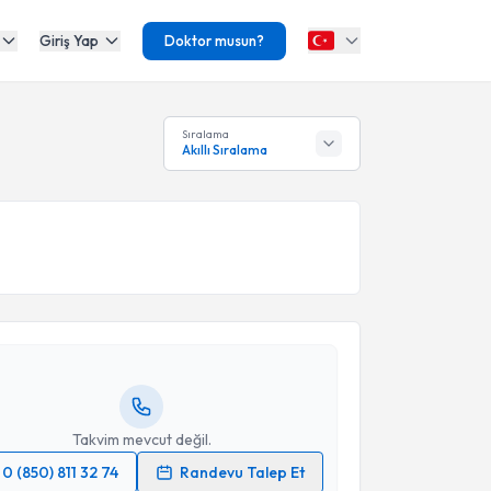
Giriş Yap
Doktor musun?
Sıralama
Akıllı Sıralama
akvimi Talebi
Makbule Dündar
için randevu takvimi talebi
Size bu uzmandan randevu almanız için bir takvim
ında e-posta ile bilgilendireceğiz.
resiniz
Takvim mevcut değil.
0 (850) 811 32 74
Randevu Talep Et