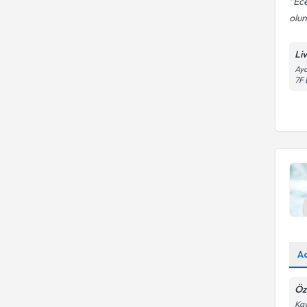
Ece
olunu
Li
Aya
7F 
A
Öz
Kav