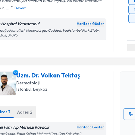
 hoca alanıyla resmen bütünleşmiş. Bu kadar tecrübeli
r. ....
Devamı
v Hospital Vadistanbul
Haritada Göster
zağa Mahallesi, Kemerburgaz Caddesi, Vadistanbul Park Etabı,
Blok, 34396
Randevu T
Uzm. Dr. 
Uzm. Dr. Volkan Tektaş
Size bu uzm
hazırlandığ
Dermatoloji
İstanbul
, Beykoz
E-posta Ad
dres
1
Adres
2
Kişisel
el Fsm Tıp Merkezi Kavacık
Haritada Göster
Randevu T
okudum
acık Mah. Fatih Sultan Mehmet Cad. Can Sok. No: 2