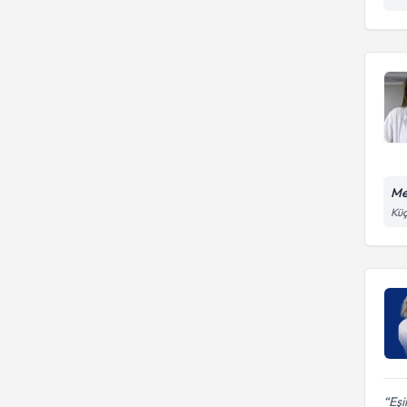
Me
Küç
Eşi