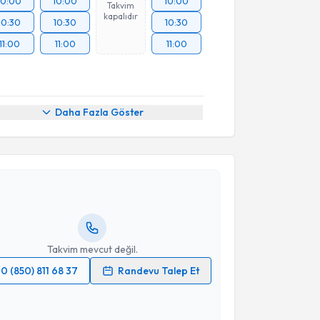
10:00
10:00
10:00
Takvim
kapalıdır
10:30
10:30
10:30
11:00
11:00
11:00
Daha Fazla Göster
akvimi Talebi
Volkan Tektaş
için randevu takvimi talebi oluşturun.
andan randevu almanız için bir takvim
ında e-posta ile bilgilendireceğiz.
resiniz
Takvim mevcut değil.
0 (850) 811 68 37
Randevu Talep Et
 verilerimin işlenmesine ilişkin
Aydınlatma Metni
'ni
akvimi Talebi
 ve kişisel verilerimin belirtilen kapsamda