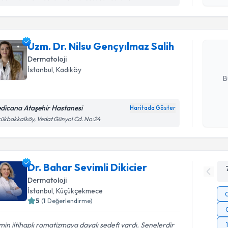
işlenm
Uzm. Dr. N
oluşturun. 
Uzm. Dr. Nilsu Gençyılmaz Salih
hazırlandığ
Dermatoloji
E-posta Ad
İstanbul
, Kadıköy
B
dicana Ataşehir Hastanesi
Haritada Göster
Kişisel
ükbakkalköy, Vedat Günyol Cd. No:24
okudum
işlenm
Dr. Bahar Sevimli Dikicier
Dermatoloji
İstanbul
, Küçükçekmece
5
(
1
Değerlendirme)
min iltihaplı romatizmaya dayalı sedefi vardı. Senelerdir