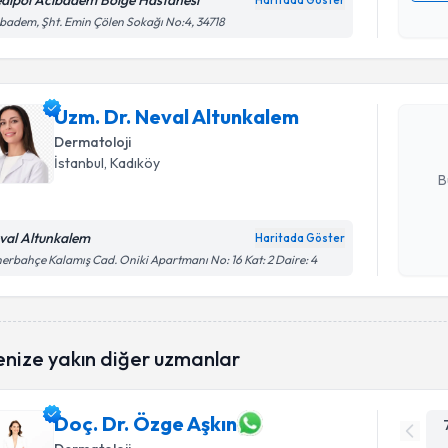
dipol Acıbadem Bölge Hastanesi
Haritada Göster
Randevu T
Kişisel
badem, Şht. Emin Çölen Sokağı No:4, 34718
okudum
işlenm
Uzm. Dr. 
oluşturun. 
Uzm. Dr. Neval Altunkalem
hazırlandığ
Dermatoloji
E-posta Ad
İstanbul
, Kadıköy
B
val Altunkalem
Haritada Göster
Kişisel
erbahçe Kalamış Cad. Oniki Apartmanı No: 16 Kat: 2 Daire: 4
okudum
işlenm
enize yakın diğer uzmanlar
Doç. Dr. Özge Aşkın