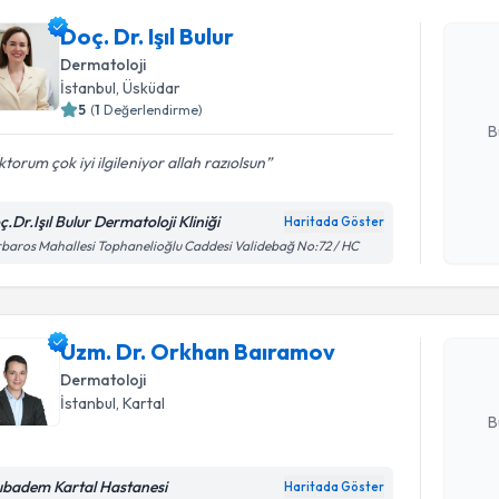
Doç. Dr. Iş
Doç. Dr. Işıl Bulur
uzmandan ra
posta ile bi
Dermatoloji
İstanbul
, Üsküdar
E-posta Ad
5
(
1
Değerlendirme)
B
torum çok iyi ilgileniyor allah razıolsun
Kişisel
.Dr.Işıl Bulur Dermatoloji Kliniği
Haritada Göster
Randevu T
okudum
baros Mahallesi Tophanelioğlu Caddesi Validebağ No:72 / HC
işlenm
Uzm. Dr. 
oluşturun. 
Uzm. Dr. Orkhan Baıramov
hazırlandığ
Dermatoloji
E-posta Ad
İstanbul
, Kartal
B
ıbadem Kartal Hastanesi
Haritada Göster