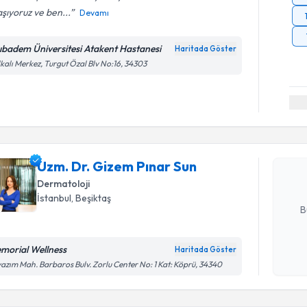
şıyoruz ve ben...
Devamı
ıbadem Üniversitesi Atakent Hastanesi
Haritada Göster
kalı Merkez, Turgut Özal Blv No:16, 34303
Randevu T
Uzm. Dr. 
oluşturun. 
Uzm. Dr. Gizem Pınar Sun
hazırlandığ
Dermatoloji
E-posta Ad
İstanbul
, Beşiktaş
B
morial Wellness
Haritada Göster
Kişisel
azım Mah. Barbaros Bulv. Zorlu Center No: 1 Kat: Köprü, 34340
Randevu T
okudum
işlenm