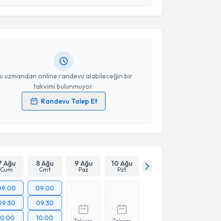
esini kabul ediyorum.
ilsu Gençyılmaz Salih
için randevu takvimi talebi
Takvim Talebini Gönder
Size bu uzmandan randevu almanız için bir takvim
ında e-posta ile bilgilendireceğiz.
resiniz
u uzmandan online randevu alabileceğin bir
takvimi bulunmuyor.
Randevu Talep Et
 verilerimin işlenmesine ilişkin
Aydınlatma Metni
'ni
 ve kişisel verilerimin belirtilen kapsamda
esini kabul ediyorum.
Takvim Talebini Gönder
7 Ağu
8 Ağu
9 Ağu
10 Ağu
Cum
Cmt
Paz
Pzt
09:00
09:00
09:30
09:30
10:00
10:00
Takvim
Takvim