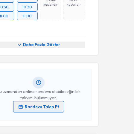
kapalıdır
kapalıdır
10:30
10:30
11:00
11:00
akvimi Talebi
Daha Fazla Göster
Gizem Pınar Sun
için randevu takvimi talebi
Size bu uzmandan randevu almanız için bir takvim
ında e-posta ile bilgilendireceğiz.
resiniz
u uzmandan online randevu alabileceğin bir
takvimi bulunmuyor.
Randevu Talep Et
 verilerimin işlenmesine ilişkin
Aydınlatma Metni
'ni
akvimi Talebi
 ve kişisel verilerimin belirtilen kapsamda
esini kabul ediyorum.