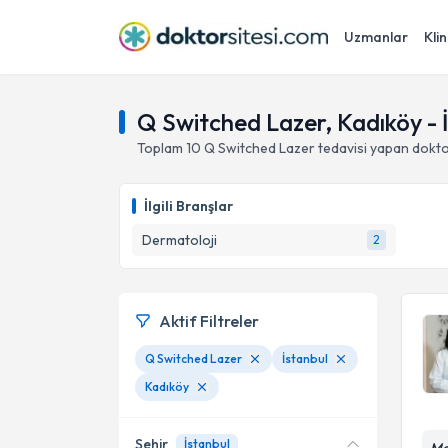
Uzmanlar
Klin
Q Switched Lazer, Kadıköy - 
Toplam
10
Q Switched Lazer
tedavisi yapan dokt
İlgili Branşlar
Dermatoloji
2
Aktif Filtreler
Q Switched Lazer
İstanbul
Kadıköy
Şehir
İstanbul