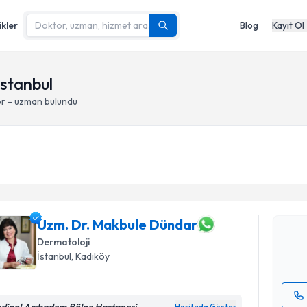
ikler
Blog
Kayıt Ol
İstanbul
or - uzman bulundu
Randevu T
Uzm. Dr. 
oluşturun. 
hazırlandığ
Uzm. Dr. Makbule Dündar
Dermatoloji
E-posta Ad
İstanbul
, Kadıköy