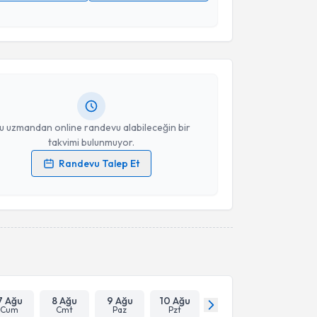
akvimi Talebi
 verilerimin işlenmesine ilişkin
Aydınlatma Metni
'ni
 ve kişisel verilerimin belirtilen kapsamda
esini kabul ediyorum.
Neval Altunkalem
için randevu takvimi talebi
Size bu uzmandan randevu almanız için bir takvim
ında e-posta ile bilgilendireceğiz.
Takvim Talebini Gönder
resiniz
u uzmandan online randevu alabileceğin bir
takvimi bulunmuyor.
Randevu Talep Et
 verilerimin işlenmesine ilişkin
Aydınlatma Metni
'ni
 ve kişisel verilerimin belirtilen kapsamda
esini kabul ediyorum.
Takvim Talebini Gönder
7 Ağu
8 Ağu
9 Ağu
10 Ağu
Cum
Cmt
Paz
Pzt