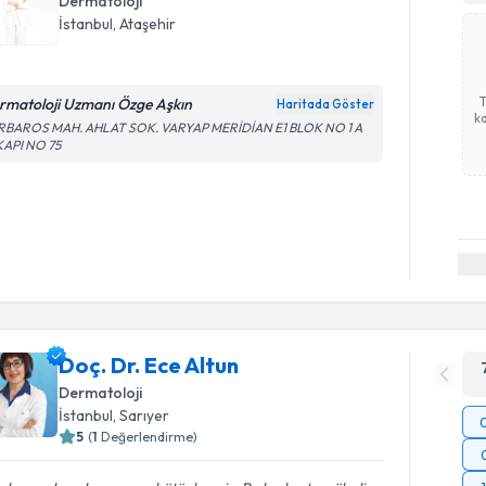
Dermatoloji
İstanbul
, Ataşehir
rmatoloji Uzmanı Özge Aşkın
Haritada Göster
ka
RBAROS MAH. AHLAT SOK. VARYAP MERİDİAN E1 BLOK NO 1 A
KAPI NO 75
Doç. Dr. Ece Altun
Dermatoloji
İstanbul
, Sarıyer
5
(
1
Değerlendirme)