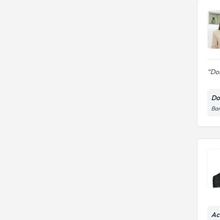
Dok
Doç
Bar
Ac