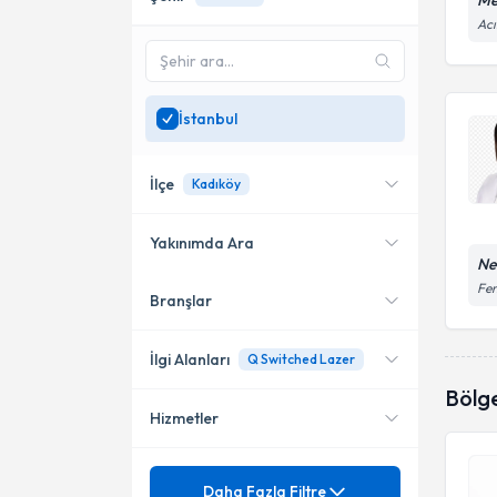
Me
Acı
İstanbul
İlçe
Kadıköy
Yakınımda Ara
Ne
Fen
Branşlar
Konumuma yakın uzmanları
Ataşehir
göster
Beykoz
İlgi Alanları
Q Switched Lazer
Bölg
Kadıköy
Hizmetler
Dermatoloji
Beşiktaş
Mezuniyet
Akıllı dolgu
Daha Fazla Filtre
Kartal