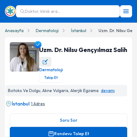
Doktor, klinik ara...
Anasayfa
Dermatoloji
İstanbul
Uzm. Dr. Nilsu Genç
Uzm. Dr. Nilsu Gençyılmaz Salih
Dermatoloji
Uzm. Dr. Nilsu Gençyılmaz Salih Profil Fotoğrafı
Takip Et
Botoks Ve Dolgu, Akne Vulgaris, Alerjik Egzama
devamı
İstanbul
1 Adres
Soru Sor
Randevu Talep Et