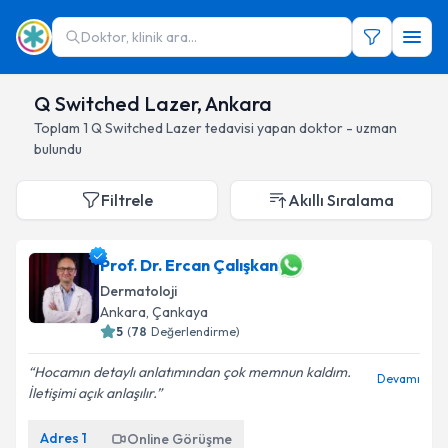
Doktor, klinik ara...
Q Switched Lazer, Ankara
Toplam
1
Q Switched Lazer
tedavisi yapan doktor - uzman
bulundu
Filtrele
Akıllı Sıralama
Prof. Dr. Ercan Çalışkan
Dermatoloji
Ankara
, Çankaya
5
(
78
Değerlendirme)
Hocamın detaylı anlatımından çok memnun kaldım.
Devamı
İletişimi açık anlaşılır.
Adres
1
Online Görüşme