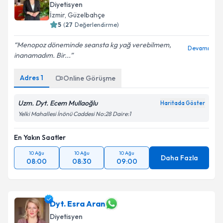
Diyetisyen
İzmir
, Güzelbahçe
5
(
27
Değerlendirme)
Menopoz döneminde seansta kg yağ verebilmem,
Devamı
inanamadım. Bir...
Adres
1
Online Görüşme
Uzm. Dyt. Ecem Mullaoğlu
Haritada Göster
Yelki Mahallesi İnönü Caddesi No:28 Daire:1
En Yakın Saatler
10 Ağu
10 Ağu
10 Ağu
Daha Fazla
08:00
08:30
09:00
Dyt. Esra Aran
Diyetisyen