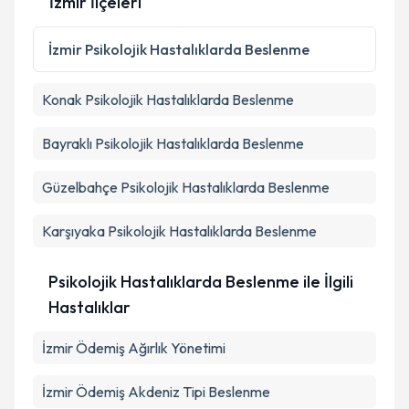
İzmir İlçeleri
Metni
'ni okudum ve kişisel verilerimin belirtilen
kapsamda işlenmesini kabul ediyorum.
İzmir
Psikolojik Hastalıklarda Beslenme
Takvim Talebini Gönder
Konak
Psikolojik Hastalıklarda Beslenme
Bayraklı
Psikolojik Hastalıklarda Beslenme
Güzelbahçe
Psikolojik Hastalıklarda Beslenme
Karşıyaka
Psikolojik Hastalıklarda Beslenme
Psikolojik Hastalıklarda Beslenme ile İlgili
Hastalıklar
İzmir Ödemiş Ağırlık Yönetimi
İzmir Ödemiş Akdeniz Tipi Beslenme