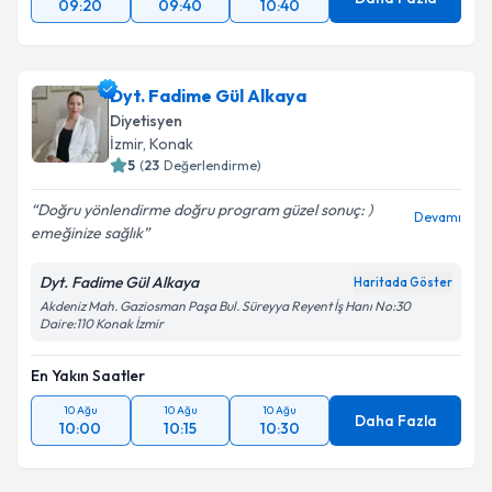
09:20
09:40
10:40
Dyt. Fadime Gül Alkaya
Diyetisyen
İzmir
, Konak
5
(
23
Değerlendirme)
Doğru yönlendirme doğru program güzel sonuç: )
Devamı
emeğinize sağlık
Dyt. Fadime Gül Alkaya
Haritada Göster
Akdeniz Mah. Gaziosman Paşa Bul. Süreyya Reyent İş Hanı No:30
Daire:110 Konak İzmir
En Yakın Saatler
10 Ağu
10 Ağu
10 Ağu
Daha Fazla
10:00
10:15
10:30