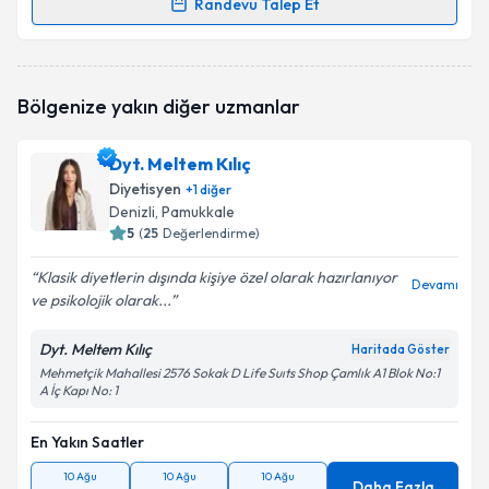
Randevu Talep Et
Randevu Takvimi Talebi
Dyt. Sude Yay
için randevu takvimi talebi oluşturun.
Bölgenize yakın diğer uzmanlar
Size bu uzmandan randevu almanız için bir takvim
hazırlandığında e-posta ile bilgilendireceğiz.
Dyt. Meltem Kılıç
E-posta Adresiniz
Diyetisyen
+
1
diğer
Denizli
, Pamukkale
5
(
25
Değerlendirme)
Klasik diyetlerin dışında kişiye özel olarak hazırlanıyor
Kişisel verilerimin işlenmesine ilişkin
Aydınlatma
Devamı
ve psikolojik olarak...
Metni
'ni okudum ve kişisel verilerimin belirtilen
kapsamda işlenmesini kabul ediyorum.
Dyt. Meltem Kılıç
Haritada Göster
Mehmetçik Mahallesi 2576 Sokak D Life Suıts Shop Çamlık A1 Blok No:1
A İç Kapı No: 1
Takvim Talebini Gönder
En Yakın Saatler
10 Ağu
10 Ağu
10 Ağu
Daha Fazla