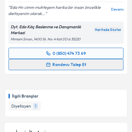
Eda Hn cimm muhteşem harika bir insan öncelikle
Devamı
dietisyenim olarak...
Dyt. Eda Kılıç Beslenme ve Danışmanlık
Haritada Göster
Merkezi
Mimam Sinan, 1400 Sk. No: 4 Kat:3 D:6 35220
0 (850) 474 73 69
Randevu Takvimi Talebi
Randevu Talep Et
Dyt. Eda Kılıç
için randevu takvimi talebi oluşturun.
Size bu uzmandan randevu almanız için bir takvim
hazırlandığında e-posta ile bilgilendireceğiz.
İlgili Branşlar
E-posta Adresiniz
Diyetisyen
1
Kişisel verilerimin işlenmesine ilişkin
Aydınlatma