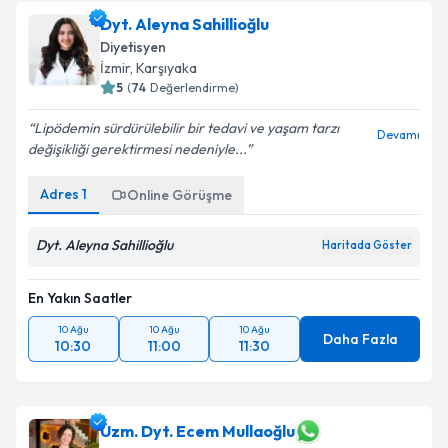
Dyt. Aleyna Sahillioğlu
Diyetisyen
İzmir
, Karşıyaka
5
(
74
Değerlendirme)
Lipödemin sürdürülebilir bir tedavi ve yaşam tarzı
Devamı
değişikliği gerektirmesi nedeniyle...
Adres
1
Online Görüşme
Dyt. Aleyna Sahillioğlu
Haritada Göster
En Yakın Saatler
10 Ağu
10 Ağu
10 Ağu
Daha Fazla
10:30
11:00
11:30
Uzm. Dyt. Ecem Mullaoğlu