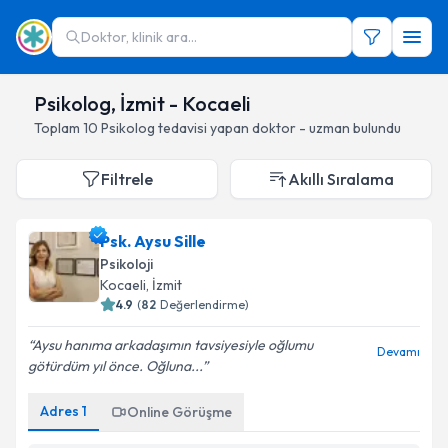
Doktor, klinik ara...
Psikolog, İzmit - Kocaeli
Toplam
10
Psikolog
tedavisi yapan doktor - uzman bulundu
Filtrele
Akıllı Sıralama
Psk. Aysu Sille
Psikoloji
Kocaeli
, İzmit
4.9
(
82
Değerlendirme)
Aysu hanıma arkadaşımın tavsiyesiyle oğlumu
Devamı
götürdüm yıl önce. Oğluna...
Adres
1
Online Görüşme