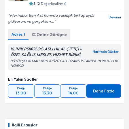
5
(
2
Değerlendirme)
Merhaba, Ben Aslı hanım'a yaklaşık birkaç aydır
Devamı
gidiyorum ve gerçekten...
Adres
1
Online Görüşme
KLİNİK PSİKOLOG ASLI HİLAL ÇİFTÇİ -
Haritada Göster
ÖZEL SAĞLIK MESLEK HİZMET BİRİMİ
BÜYÜKŞEHİR MAH. BEYLİDÜZÜ CAD. BRAND İSTANBUL PARK B BLOK
NO:5/1D
En Yakın Saatler
10 Ağu
10 Ağu
10 Ağu
Daha Fazla
13:00
13:30
14:00
İlgili Branşlar