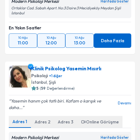
Modern Psikoloji Merkezi
Haritada Göster
Ortaklar Cad. Sabah Apart. No:3 Daire:3 Mecidiyeköy Meydan Şişli
İstanbul
En Yakın Saatler
10 Ağu
10 Ağu
10 Ağu
Daha Fazla
11:00
12:00
13:00
Klinik Psikolog Yasemin Mısırlı
Psikoloji
+
1
diğer
İstanbul
, Şişli
5
(
59
Değerlendirme)
Yasemin hanım çok tatlı biri. Kafam o karışık ve
Devamı
daha...
Adres
1
Adres
2
Adres
3
Online Görüşme
Modern Psikoloji Merkezi
Haritada Göster