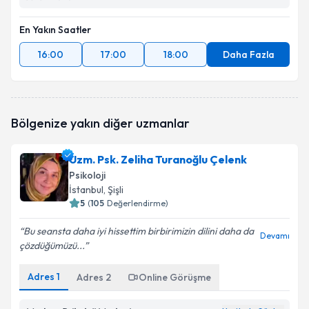
En Yakın Saatler
16:00
17:00
18:00
Daha Fazla
Bölgenize yakın diğer uzmanlar
Uzm. Psk. Zeliha Turanoğlu Çelenk
Psikoloji
İstanbul
, Şişli
5
(
105
Değerlendirme)
Bu seansta daha iyi hissettim birbirimizin dilini daha da
Devamı
çözdüğümüzü...
Adres
1
Adres
2
Online Görüşme