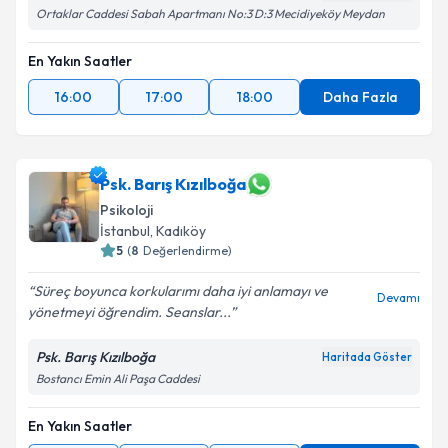
Ortaklar Caddesi Sabah Apartmanı No:3 D:3 Mecidiyeköy Meydan
En Yakın Saatler
16:00
17:00
18:00
Daha Fazla
Psk. Barış Kızılboğa
Psikoloji
İstanbul
, Kadıköy
5
(
8
Değerlendirme)
Süreç boyunca korkularımı daha iyi anlamayı ve
Devamı
yönetmeyi öğrendim. Seanslar...
Psk. Barış Kızılboğa
Haritada Göster
Bostancı Emin Ali Paşa Caddesi
En Yakın Saatler