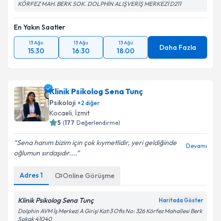
KÖRFEZ MAH. BERK SOK. DOLPHİN ALIŞVERİŞ MERKEZİ D211
En Yakın Saatler
13 Ağu
13 Ağu
13 Ağu
Daha Fazla
15:30
16:30
18:00
Klinik Psikolog Sena Tunç
Psikoloji
+
2
diğer
Kocaeli
, İzmit
5
(
177
Değerlendirme)
Sena hanım bizim için çok kıymetlidir, yeri geldiğinde
Devamı
oğlumun sırdaşıdır....
Adres
1
Online Görüşme
Klinik Psikolog Sena Tunç
Haritada Göster
Dolphin AVM İş Merkezi A Girişi Kat:3 Ofis No: 326 Körfez Mahallesi Berk
Sokak 41040