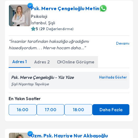
Psk. Merve Çengeloğlu Metin
Psikoloji
İstanbul
, Şişli
5
(
29
Değerlendirme)
İnsanlar tarafından haksızlığa uğradığımı
Devamı
hissediyordum. . . Merve hocam daha...
Adres
1
Adres
2
Online Görüşme
Psk. Merve Çengeloğlu - Yüz Yüze
Haritada Göster
Şişli Nişantaşı Teşvikiye
En Yakın Saatler
16:00
17:00
18:00
Daha Fazla
Uzm. Psk. Hayriye Nur Akbaşoğlu