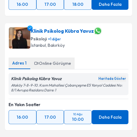
16:00
17:00
18:00
Daha Fazla
Klinik Psikolog Kübra Yavuz
Psikoloji
+
1
diğer
İstanbul
, Bakırköy
Adres
1
Online Görüşme
Klinik Psikolog Kübra Yavuz
Haritada Göster
Ataköy 7-8-9-10. Kısım Mahallesi Çobançeşme E5 Yanyol Caddesi No:
8/1 Avrupa Rezidans Daire: 1
En Yakın Saatler
10 Ağu
16:00
17:00
Daha Fazla
10:00