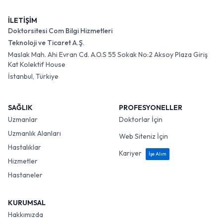
İLETİŞİM
Doktorsitesi Com Bilgi Hizmetleri
Teknoloji ve Ticaret A.Ş.
Maslak Mah. Ahi Evran Cd. A.O.S 55 Sokak No:2 Aksoy Plaza Giriş
Kat Kolektif House
İstanbul, Türkiye
SAĞLIK
PROFESYONELLER
Uzmanlar
Doktorlar İçin
Uzmanlık Alanları
Web Siteniz İçin
Hastalıklar
Kariyer
İşe Alım
Hizmetler
Hastaneler
KURUMSAL
Hakkımızda