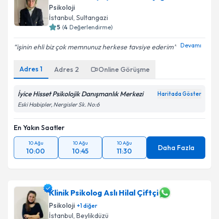
Psikoloji
İstanbul
, Sultangazi
5
(
4
Değerlendirme)
Devamı
işinin ehli biz çok memnunuz herkese tavsiye ederim
Adres
1
Adres
2
Online Görüşme
İyice Hisset Psikolojik Danışmanlık Merkezi
Haritada Göster
Eski Habipler, Nergisler Sk. No:6
En Yakın Saatler
10 Ağu
10 Ağu
10 Ağu
Daha Fazla
10:00
10:45
11:30
Klinik Psikolog Aslı Hilal Çiftçi
Psikoloji
+
1
diğer
İstanbul
, Beylikdüzü