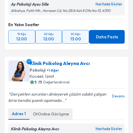
Ay Psikoloji Aysu Sille
Haritada Göster
Alikahya, Fatih Mh., Horasan Cd. No:35/A Kat:3 Ofis No:13, 41310
En Yakın Saatler
19 Ağu
20 Ağu
20 Ağu
Daha Fazla
12:00
12:00
13:00
Klinik Psikolog Aleyna Avcı
Psikoloji
+
1
diğer
Kocaeli
, İzmit
5
(
15
Değerlendirme)
Gerçekten sorunları dinleyerek çözüm odaklı çalışan
Devamı
birisi kendisi şuanki aşamada...
Adres
1
Online Görüşme
Klinik Psikolog Aleyna Avcı
Haritada Göster