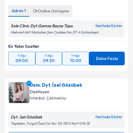
Adres
1
Online Görüşme
Sole Clinic Dyt.Gamze Beyza Tapu
Haritada Göster
Mehmet Akif Mahallesi Şen Caddesi No:37/ A Sultanbeyli
En Yakın Saatler
11 Ağu
11 Ağu
11 Ağu
Daha Fazla
09:00
09:30
10:00
Uzm. Dyt. İzel Gözübek
Diyetisyen
İstanbul
, Çekmeköy
Dyt. İzel Gözübek
Haritada Göster
Taşdelen, Turgut Özal Cd. No: 112-118 D:Kat 1 Ofis 18