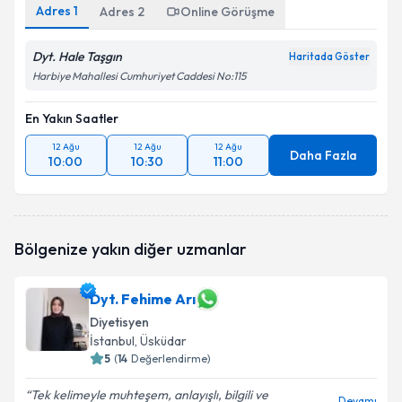
Adres
1
Adres
2
Online Görüşme
Dyt. Hale Taşgın
Haritada Göster
Harbiye Mahallesi Cumhuriyet Caddesi No:115
En Yakın Saatler
12 Ağu
12 Ağu
12 Ağu
Daha Fazla
10:00
10:30
11:00
Bölgenize yakın diğer uzmanlar
Dyt. Fehime Arı
Diyetisyen
İstanbul
, Üsküdar
5
(
14
Değerlendirme)
Tek kelimeyle muhteşem, anlayışlı, bilgili ve
Devamı