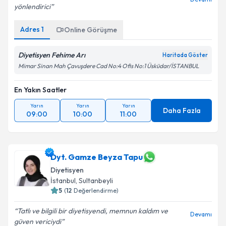
yönlendirici
Adres
1
Online Görüşme
Diyetisyen Fehime Arı
Haritada Göster
Mimar Sinan Mah Çavuşdere Cad No:4 Ofis No:1 Üsküdar/İSTANBUL
En Yakın Saatler
Yarın
Yarın
Yarın
Daha Fazla
09:00
10:00
11:00
Dyt. Gamze Beyza Tapu
Diyetisyen
İstanbul
, Sultanbeyli
5
(
12
Değerlendirme)
Tatlı ve bilgili bir diyetisyendi, memnun kaldım ve
Devamı
güven vericiydi