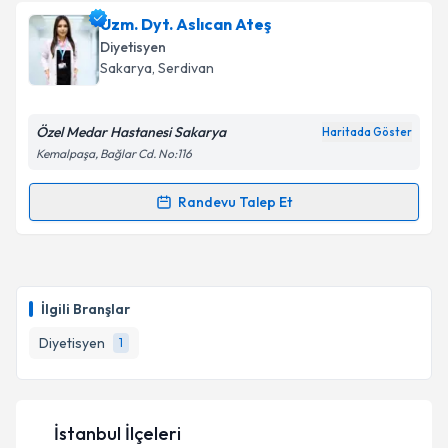
Uzm. Dyt. Aslıcan Ateş
Diyetisyen
Sakarya
, Serdivan
Özel Medar Hastanesi Sakarya
Haritada Göster
Kemalpaşa, Bağlar Cd. No:116
Randevu Talep Et
Randevu Takvimi Talebi
Uzm. Dyt. Aslıcan Ateş
için randevu takvimi talebi
oluşturun. Size bu uzmandan randevu almanız için bir
İlgili Branşlar
takvim hazırlandığında e-posta ile bilgilendireceğiz.
Diyetisyen
1
E-posta Adresiniz
İstanbul İlçeleri