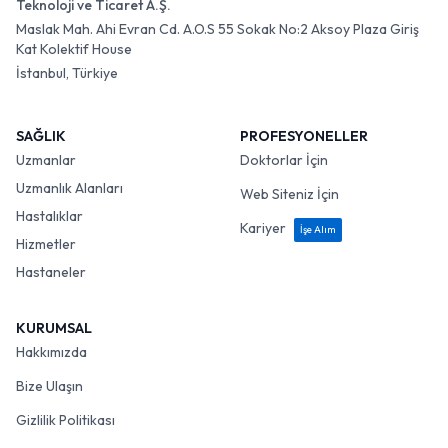
Teknoloji ve Ticaret A.Ş.
Maslak Mah. Ahi Evran Cd. A.O.S 55 Sokak No:2 Aksoy Plaza Giriş
Kat Kolektif House
İstanbul, Türkiye
SAĞLIK
PROFESYONELLER
Uzmanlar
Doktorlar İçin
Uzmanlık Alanları
Web Siteniz İçin
Hastalıklar
Kariyer
İşe Alım
Hizmetler
Hastaneler
KURUMSAL
Hakkımızda
Bize Ulaşın
Gizlilik Politikası