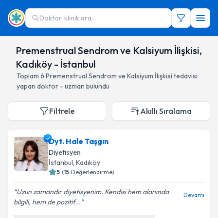
Doktor, klinik ara...
Premenstrual Sendrom ve Kalsiyum İlişkisi,
Kadıköy - İstanbul
Toplam
6
Premenstrual Sendrom ve Kalsiyum İlişkisi
tedavisi
yapan doktor - uzman bulundu
Filtrele
Akıllı Sıralama
Dyt. Hale Taşgın
Diyetisyen
İstanbul
, Kadıköy
5
(
15
Değerlendirme)
Uzun zamandır diyetisyenim. Kendisi hem alanında
Devamı
bilgili, hem de pozitif...