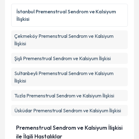
Kişisel verilerimin işlenmesine ilişkin
Aydınlatma
Metni
'ni okudum ve kişisel verilerimin belirtilen
İstanbul
Premenstrual Sendrom ve Kalsiyum
kapsamda işlenmesini kabul ediyorum.
İlişkisi
Takvim Talebini Gönder
Çekmeköy
Premenstrual Sendrom ve Kalsiyum
İlişkisi
Şişli
Premenstrual Sendrom ve Kalsiyum İlişkisi
Sultanbeyli
Premenstrual Sendrom ve Kalsiyum
İlişkisi
Tuzla
Premenstrual Sendrom ve Kalsiyum İlişkisi
Üsküdar
Premenstrual Sendrom ve Kalsiyum İlişkisi
Premenstrual Sendrom ve Kalsiyum İlişkisi
ile İlgili Hastalıklar