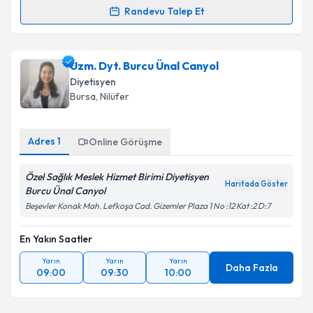
Randevu Talep Et
Randevu Takvimi Talebi
Uzm. Dyt. İzel Gözübek
için randevu takvimi talebi
Uzm. Dyt. Burcu Ünal Canyol
oluşturun. Size bu uzmandan randevu almanız için bir
Diyetisyen
takvim hazırlandığında e-posta ile bilgilendireceğiz.
Bursa
, Nilüfer
E-posta Adresiniz
Adres
1
Online Görüşme
Özel Sağlık Meslek Hizmet Birimi Diyetisyen
Haritada Göster
Kişisel verilerimin işlenmesine ilişkin
Aydınlatma
Burcu Ünal Canyol
Metni
'ni okudum ve kişisel verilerimin belirtilen
Beşevler Konak Mah. Lefkoşa Cad. Gizemler Plaza 1 No :12 Kat :2 D:7
kapsamda işlenmesini kabul ediyorum.
En Yakın Saatler
Takvim Talebini Gönder
Yarın
Yarın
Yarın
Daha Fazla
09:00
09:30
10:00