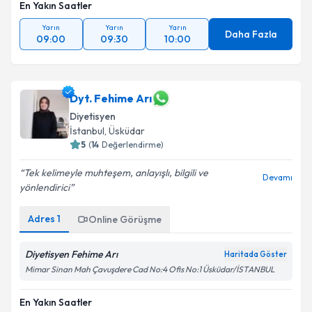
En Yakın Saatler
Yarın
Yarın
Yarın
Daha Fazla
09:00
09:30
10:00
Dyt. Fehime Arı
Diyetisyen
İstanbul
, Üsküdar
5
(
14
Değerlendirme)
Tek kelimeyle muhteşem, anlayışlı, bilgili ve
Devamı
yönlendirici
Adres
1
Online Görüşme
Diyetisyen Fehime Arı
Haritada Göster
Mimar Sinan Mah Çavuşdere Cad No:4 Ofis No:1 Üsküdar/İSTANBUL
En Yakın Saatler