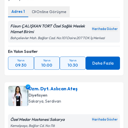
Adres
1
Online Görüşme
Füsun ÇALIŞKAN TORT Özel Sağlık Meslek
Haritada Göster
Hizmet Birimi
Bahçelievler Mah. Bağlar Cad. No:101 Daire:207 TOK İş Merkezi
En Yakın Saatler
Yarın
Yarın
Yarın
Daha Fazla
09:30
10:00
10:30
Uzm. Dyt. Aslıcan Ateş
Diyetisyen
Sakarya
, Serdivan
Özel Medar Hastanesi Sakarya
Haritada Göster
Kemalpaşa, Bağlar Cd. No:116