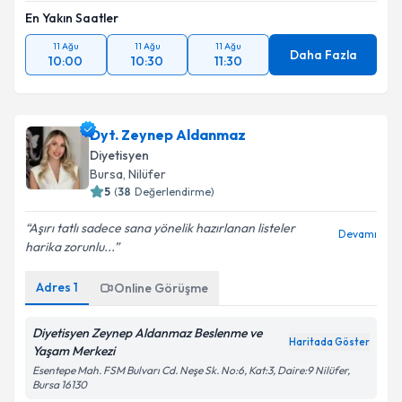
En Yakın Saatler
11 Ağu
11 Ağu
11 Ağu
Daha Fazla
10:00
10:30
11:30
Dyt. Zeynep Aldanmaz
Diyetisyen
Bursa
, Nilüfer
5
(
38
Değerlendirme)
Aşırı tatlı sadece sana yönelik hazırlanan listeler
Devamı
harika zorunlu...
Adres
1
Online Görüşme
Diyetisyen Zeynep Aldanmaz Beslenme ve
Haritada Göster
Yaşam Merkezi
Esentepe Mah. FSM Bulvarı Cd. Neşe Sk. No:6, Kat:3, Daire:9 Nilüfer,
Bursa 16130