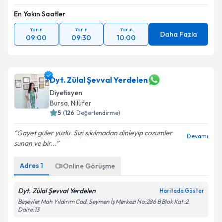
En Yakın Saatler
Yarın
Yarın
Yarın
Daha Fazla
09:00
09:30
10:00
Dyt. Zülal Şevval Yerdelen
Diyetisyen
Bursa
, Nilüfer
5
(
126
Değerlendirme)
Gayet güler yüzlü. Sizi sıkılmadan dinleyip cozumler
Devamı
sunan ve bir...
Adres
1
Online Görüşme
Dyt. Zülal Şevval Yerdelen
Haritada Göster
Beşevler Mah Yıldırım Cad. Seymen İş Merkezi No:286 B Blok Kat :2
Daire:13