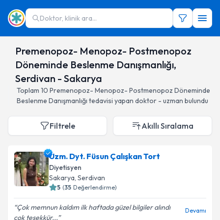
Doktor, klinik ara...
Premenopoz- Menopoz- Postmenopoz
Döneminde Beslenme Danışmanlığı,
Serdivan - Sakarya
Toplam
10
Premenopoz- Menopoz- Postmenopoz Döneminde
Beslenme Danışmanlığı
tedavisi yapan doktor - uzman bulundu
Filtrele
Akıllı Sıralama
Uzm. Dyt. Füsun Çalışkan Tort
Diyetisyen
Sakarya
, Serdivan
5
(
35
Değerlendirme)
Çok memnun kaldım ilk haftada güzel bilgiler alındı
Devamı
çok teşekkür...