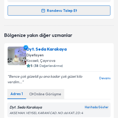
Randevu Talep Et
Randevu Takvimi Talebi
Uzm. Dyt. Aslıcan Ateş
için randevu takvimi talebi
Bölgenize yakın diğer uzmanlar
oluşturun. Size bu uzmandan randevu almanız için bir
takvim hazırlandığında e-posta ile bilgilendireceğiz.
Dyt. Seda Karakaya
E-posta Adresiniz
Diyetisyen
Kocaeli
, Çayırova
5
(
38
Değerlendirme)
Bence çok güzeldi şu ana kadar çok güzel kilo
Kişisel verilerimin işlenmesine ilişkin
Aydınlatma
Devamı
verdim...
Metni
'ni okudum ve kişisel verilerimin belirtilen
kapsamda işlenmesini kabul ediyorum.
Adres
1
Online Görüşme
Takvim Talebini Gönder
Dyt. Seda Karakaya
Haritada Göster
AKSE MAH. VEYSEL KARANİ CAD. NO: 66 KAT: 2 D: 4