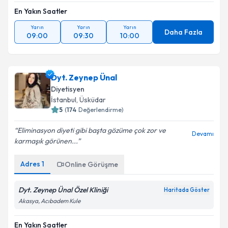
En Yakın Saatler
Yarın
Yarın
Yarın
Daha Fazla
09:00
09:30
10:00
Dyt. Zeynep Ünal
Diyetisyen
İstanbul
, Üsküdar
5
(
174
Değerlendirme)
Eliminasyon diyeti gibi başta gözüme çok zor ve
Devamı
karmaşık görünen...
Adres
1
Online Görüşme
Dyt. Zeynep Ünal Özel Kliniği
Haritada Göster
Akasya, Acıbadem Kule
En Yakın Saatler