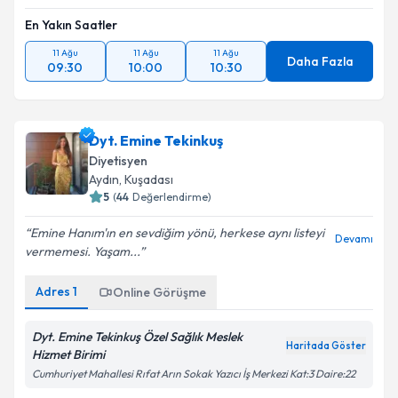
En Yakın Saatler
11 Ağu
11 Ağu
11 Ağu
Daha Fazla
09:30
10:00
10:30
Dyt. Emine Tekinkuş
Diyetisyen
Aydın
, Kuşadası
5
(
44
Değerlendirme)
Emine Hanım'ın en sevdiğim yönü, herkese aynı listeyi
Devamı
vermemesi. Yaşam...
Adres
1
Online Görüşme
Dyt. Emine Tekinkuş Özel Sağlık Meslek
Haritada Göster
Hizmet Birimi
Cumhuriyet Mahallesi Rıfat Arın Sokak Yazıcı İş Merkezi Kat:3 Daire:22