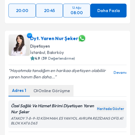
12 Ağu
20:00
20:45
Daha Fazla
08:00
Dyt. Yaren Nur Şeker
Diyetisyen
İstanbul
, Bakırköy
4.9
(
39
Değerlendirme)
Hayatımda tanıdığım en harikaa diyetisyen olabiliiir
Devamı
yaren hanım Ben daha...
Adres
1
Online Görüşme
Özel Sağlık Ve Hizmet Birimi Diyetisyen Yaren
Haritada Göster
Nur Şeker
ATAKOY 7-8-9-10 KİSM MAH. E5 YANYOL AVRUPA REZİDANS OFİS A1
BLOK KAT6 D63