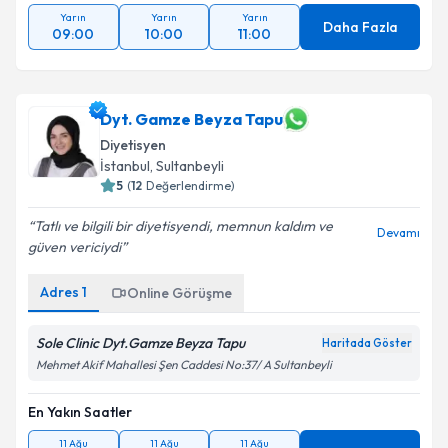
Yarın
Yarın
Yarın
Daha Fazla
09:00
10:00
11:00
Dyt. Gamze Beyza Tapu
Diyetisyen
İstanbul
, Sultanbeyli
5
(
12
Değerlendirme)
Tatlı ve bilgili bir diyetisyendi, memnun kaldım ve
Devamı
güven vericiydi
Adres
1
Online Görüşme
Sole Clinic Dyt.Gamze Beyza Tapu
Haritada Göster
Mehmet Akif Mahallesi Şen Caddesi No:37/ A Sultanbeyli
En Yakın Saatler
11 Ağu
11 Ağu
11 Ağu