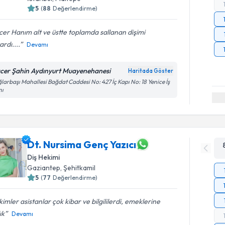
5
(
88
Değerlendirme)
er Hanım alt ve üstte toplamda sallanan dişimi
ardı....
Devamı
cer Şahin Aydınyurt Muayenehanesi
Haritada Göster
larbaşı Mahallesi Bağdat Caddesi No: 427 İç Kapı No: 18 Yenice İş
nı
Dt. Nursima Genç Yazıcı
Diş Hekimi
Gaziantep
, Şehitkamil
5
(
77
Değerlendirme)
imler asistanlar çok kibar ve bilgililerdi, emeklerine
ık
Devamı