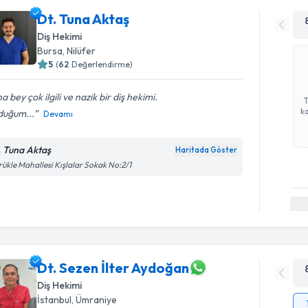
Dt. Tuna Aktaş
Diş Hekimi
Bursa
, Nilüfer
5
(
62
Değerlendirme)
a bey çok ilgili ve nazik bir diş hekimi.
ka
duğum...
Devamı
. Tuna Aktaş
Haritada Göster
ükle Mahallesi Kışlalar Sokak No:2/1
Dt. Sezen İlter Aydoğan
Diş Hekimi
İstanbul
, Ümraniye