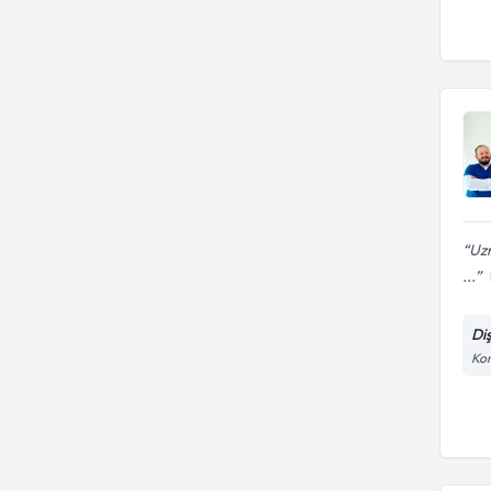
Uzm
...
Di
Kon