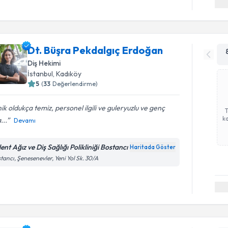
Dt. Büşra Pekdalgıç Erdoğan
Diş Hekimi
İstanbul
, Kadıköy
5
(
33
Değerlendirme)
nik oldukça temiz, personel ilgili ve guleryuzlu ve genç
ka
...
Devamı
ent Ağız ve Diş Sağlığı Polikliniği Bostancı
Haritada Göster
tancı, Şenesenevler, Yeni Yol Sk. 30/A