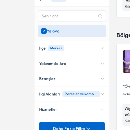
Ya
Rüs
Yalova
Bölg
İlçe
Merkez
Yakınımda Ara
Branşlar
Konumuma yakın uzmanları
Çiftlikköy
göster
Önc
Merkez
sıra
İlgi Alanları
Porselen ve kompozit laminalar
Di
Hizmetler
Diş Hekimi
Mu
Sah
Mezuniyet
20 Lik Diş Çekimi
Daha Fazla Filtre