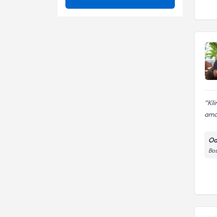
20 yaş diş çekimleri
Ünvan
Ağız bakımı(diş ve diş eti
bakımı)
20 Yaş Dişi
Ağız Bakımı Eğitimi
GAZI ÜNIVERSITESI
20 Yaş ve Diğer Gömülü
Ağız, Diş ve Çene Cerrahisi
Dişlerin Cerrahi Çekimleri
Dt.
20'lik Diş Çekimi
Apikal rezeksiyon
Ağız Bakım Uzmanı
Apse Drenajı
Kli
ama
Ağız Bakımı(Diş Ve Diş Eti
Apse ve kist operasyonları
Bakımı)
Ağız Cerrahisi
Od
Beyazlatma
Bos
Ağız, Diş ve Çene Cerrahisi
Bilgisayar Destekli Protezler
Ağız Hastalıkları
Biyomimetik Diş Hekimliği
Uygulamaları
Bleaching (Beyazlatma)