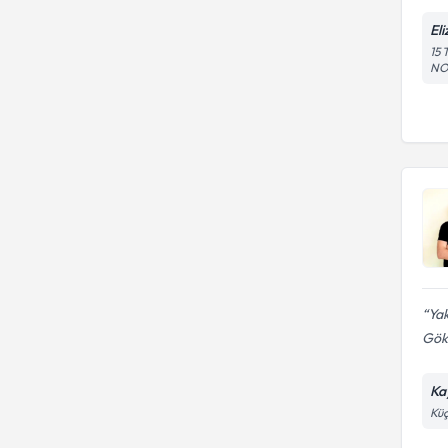
Eli
15
NO
Yak
Gök
Ka
Küç