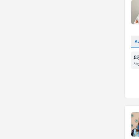
A
Bil
Küç