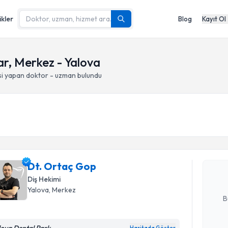
ikler
Blog
Kayıt Ol
ar, Merkez - Yalova
si yapan doktor - uzman bulundu
Randevu T
Dt. Ortaç
uzmandan ra
Dt. Ortaç Gop
posta ile bi
Diş Hekimi
E-posta Ad
Yalova
, Merkez
B