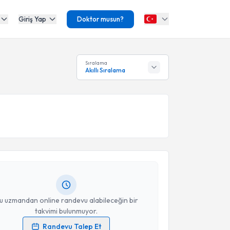
Giriş Yap
Doktor musun?
Sıralama
Akıllı Sıralama
akvimi Talebi
 Gop
için randevu takvimi talebi oluşturun. Size bu
ndevu almanız için bir takvim hazırlandığında e-
lgilendireceğiz.
resiniz
u uzmandan online randevu alabileceğin bir
takvimi bulunmuyor.
Randevu Talep Et