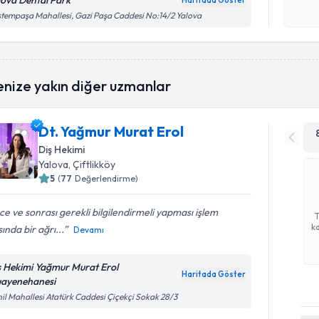
lova Dental Park
Haritada Göster
Kişisel
tempaşa Mahallesi, Gazi Paşa Caddesi No:14/2 Yalova
okudum
işlenm
enize yakın diğer uzmanlar
Dt. Yağmur Murat Erol
Diş Hekimi
Yalova
, Çiftlikköy
5
(
77
Değerlendirme)
e ve sonrası gerekli bilgilendirmeli yapması işlem
ka
sında bir ağrı...
Devamı
ş Hekimi Yağmur Murat Erol
Haritada Göster
ayenehanesi
il Mahallesi Atatürk Caddesi Çiçekçi Sokak 28/3