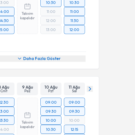
13:00
10:30
10:30
14:00
11:00
11:00
Takvim
kapalıdır
14:30
12:00
11:30
15:00
13:00
12:00
Daha Fazla Göster
8 Ağu
9 Ağu
10 Ağu
11 Ağu
Cmt
Paz
Pzt
Sal
12:30
09:00
09:00
13:00
09:30
09:30
13:30
10:00
10:00
Takvim
kapalıdır
14:00
10:30
12:15