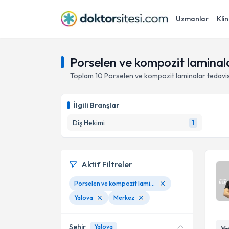
Uzmanlar
Klin
Porselen ve kompozit laminal
Toplam
10
Porselen ve kompozit laminalar
tedavi
İlgili Branşlar
Diş Hekimi
1
Aktif Filtreler
Porselen ve kompozit laminalar
Yalova
Merkez
Şehir
Yalova