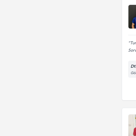
Tun
Sor
Dt
Gör