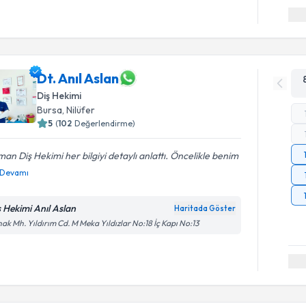
Dt. Anıl Aslan
Diş Hekimi
Bursa
, Nilüfer
5
(
102
Değerlendirme)
an Diş Hekimi her bilgiyi detaylı anlattı. Öncelikle benim
Devamı
ş Hekimi Anıl Aslan
Haritada Göster
ak Mh. Yıldırım Cd. M Meka Yıldızlar No:18 İç Kapı No:13