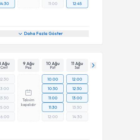
14:30
11:00
12:45
Daha Fazla Göster
8 Ağu
9 Ağu
10 Ağu
11 Ağu
Cmt
Paz
Pzt
Sal
12:30
10:00
12:00
13:00
10:30
12:30
13:30
11:00
13:00
Takvim
kapalıdır
15:00
11:30
13:30
16:00
12:00
14:30