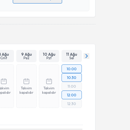
 verilerimin işlenmesine ilişkin
Aydınlatma Metni
'ni
 ve kişisel verilerimin belirtilen kapsamda
esini kabul ediyorum.
Takvim Talebini Gönder
8 Ağu
9 Ağu
10 Ağu
11 Ağu
Cmt
Paz
Pzt
Sal
10:00
10:30
11:00
Takvim
Takvim
Takvim
palıdır
kapalıdır
kapalıdır
12:00
12:30