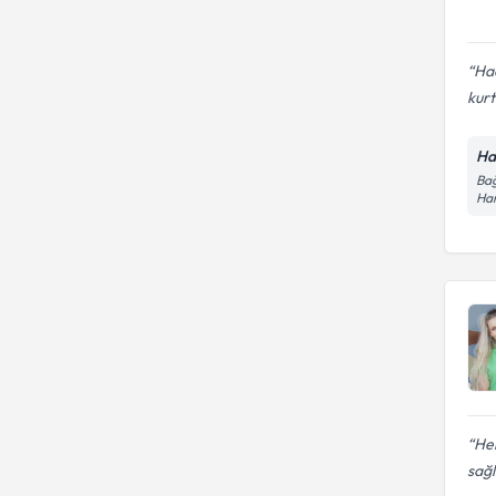
Hac
kurt
Ha
Bağ
Ha
Hek
sağl