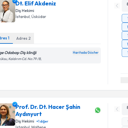
Dt. Elif Akdeniz
Diş Hekimi
İstanbul
, Üsküdar
dres
1
Adres
2
ge Odabaşı Diş kliniği
Haritada Göster
üksu, Kaldırım Cd. No:79 /B,
Prof. Dr. Dt. Hacer Şahin
Aydınyurt
Diş Hekimi
+
1
diğer
İstanbul
, Maltepe