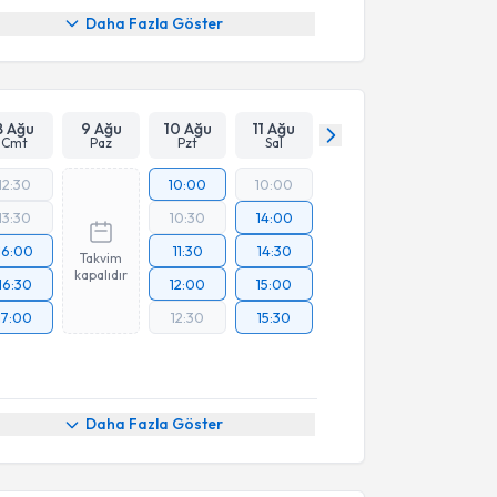
Daha Fazla Göster
8 Ağu
9 Ağu
10 Ağu
11 Ağu
Cmt
Paz
Pzt
Sal
12:30
10:00
10:00
13:30
10:30
14:00
16:00
11:30
14:30
Takvim
kapalıdır
16:30
12:00
15:00
17:00
12:30
15:30
Daha Fazla Göster