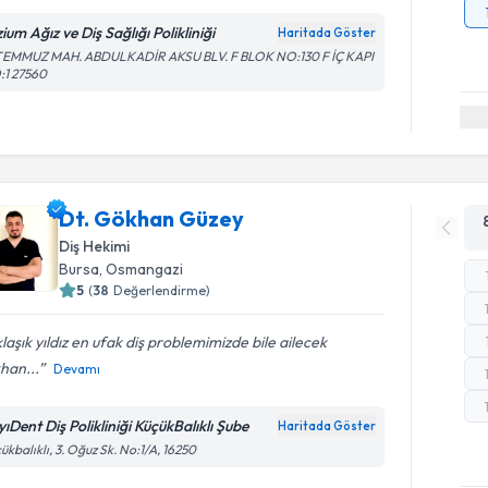
zium Ağız ve Diş Sağlığı Polikliniği
Haritada Göster
 TEMMUZ MAH. ABDULKADİR AKSU BLV. F BLOK NO:130 F İÇ KAPI
:1 27560
Dt. Gökhan Güzey
Diş Hekimi
Bursa
, Osmangazi
5
(
38
Değerlendirme)
laşık yıldız en ufak diş problemimizde bile ailecek
han...
Devamı
yıDent Diş Polikliniği KüçükBalıklı Şube
Haritada Göster
ükbalıklı, 3. Oğuz Sk. No:1/A, 16250