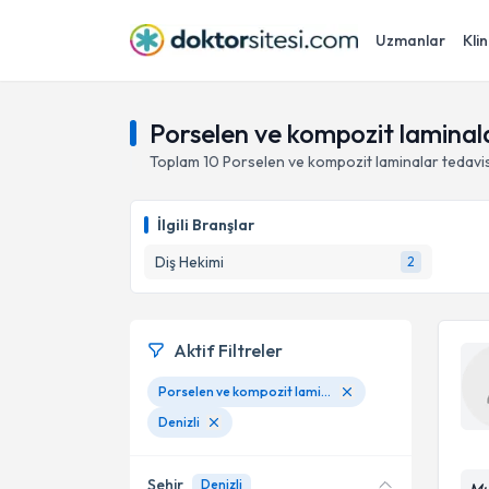
Uzmanlar
Klin
Porselen ve kompozit laminala
Toplam
10
Porselen ve kompozit laminalar
tedavi
İlgili Branşlar
Diş Hekimi
2
Aktif Filtreler
Porselen ve kompozit laminalar
Denizli
Şehir
Denizli