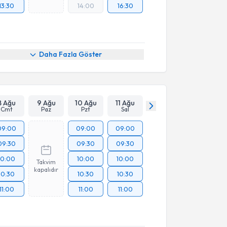
13:30
14:00
16:30
Daha Fazla Göster
8 Ağu
9 Ağu
10 Ağu
11 Ağu
Cmt
Paz
Pzt
Sal
09:00
09:00
09:00
09:30
09:30
09:30
10:00
10:00
10:00
Takvim
kapalıdır
10:30
10:30
10:30
11:00
11:00
11:00