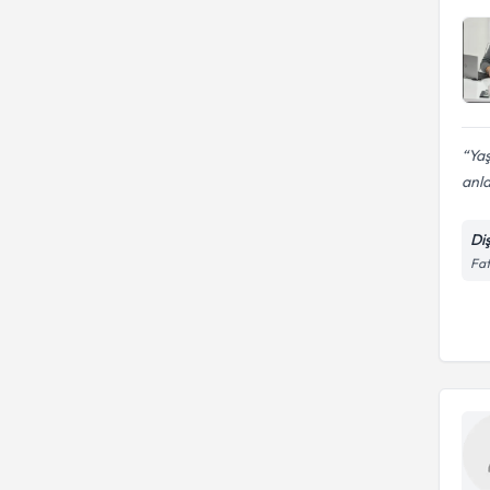
Yaş
anla
Di
Fat