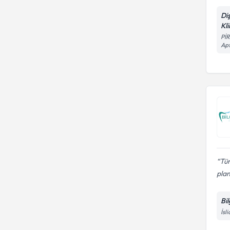
Di
Kli
Pİ
Apt
Tüm
plan
Bi
İsl