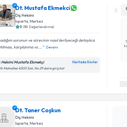
Dt. Mustafa Ekmekci
Diş Hekimi
Isparta
, Merkez
5
(
10
Değerlendirme)
adığım sorunun ve sürecinin nasıl ilerliyeceği detaylıca
ka
tılması, karşılanma vs....
Devamı
ş Hekimi Mustafa Ekmekçi
Haritada Göster
ih Mahallesi 4500 Sok. No 29 daire giriş kat
Randevu T
Dt. Taner
Dt. Taner Coşkun
uzmandan ra
Diş Hekimi
posta ile bi
Isparta
, Merkez