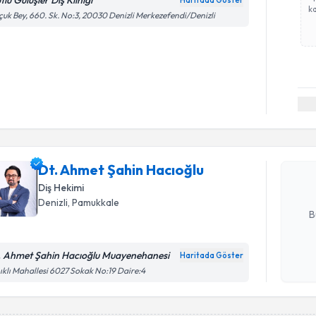
lu Gülüşler Diş Kliniği
Haritada Göster
ka
çuk Bey, 660. Sk. No:3, 20030 Denizli Merkezefendi/Denizli
Randevu T
Dt. Ahmet
oluşturun. 
Dt. Ahmet Şahin Hacıoğlu
hazırlandığ
Diş Hekimi
E-posta Ad
Denizli
, Pamukkale
B
. Ahmet Şahin Hacıoğlu Muayenehanesi
Haritada Göster
Kişisel
ıklı Mahallesi 6027 Sokak No:19 Daire:4
okudum
işlenm