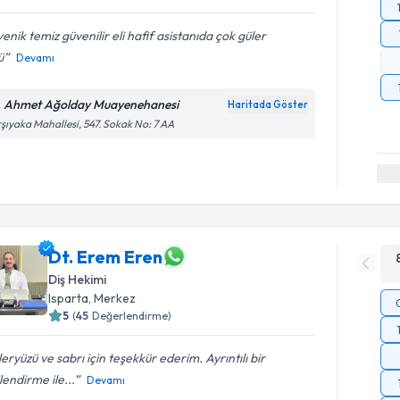
yenik temiz güvenilir eli hafif asistanıda çok güler
ü
Devamı
. Ahmet Ağolday Muayenehanesi
Haritada Göster
şıyaka Mahallesi, 547. Sokak No: 7 AA
Dt. Erem Eren
Diş Hekimi
Isparta
, Merkez
5
(
45
Değerlendirme)
eryüzü ve sabrı için teşekkür ederim. Ayrıntılı bir
ilendirme ile...
Devamı