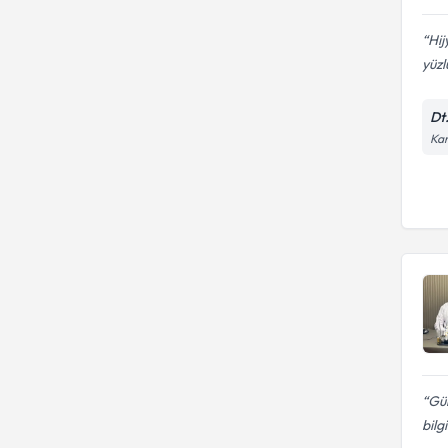
Hij
yüzl
Dt
Kar
Gül
bilg