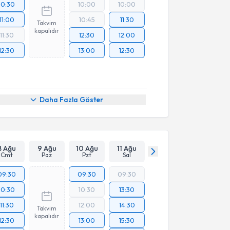
10:30
10:00
10:00
11:00
10:45
11:30
Takvim
kapalıdır
11:30
12:30
12:00
12:30
13:00
12:30
Daha Fazla Göster
8 Ağu
9 Ağu
10 Ağu
11 Ağu
Cmt
Paz
Pzt
Sal
09:30
09:30
09:30
10:30
10:30
13:30
11:30
12:00
14:30
Takvim
kapalıdır
12:30
13:00
15:30