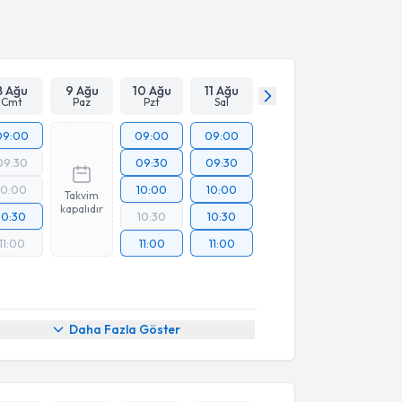
Takvim Talebini Gönder
8 Ağu
9 Ağu
10 Ağu
11 Ağu
Cmt
Paz
Pzt
Sal
09:00
09:00
09:00
09:30
09:30
09:30
10:00
10:00
10:00
Takvim
kapalıdır
10:30
10:30
10:30
11:00
11:00
11:00
Daha Fazla Göster