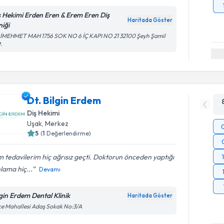
ş Hekimi Erden Eren & Erem Eren Diş
Haritada Göster
niği
RİMEHMET MAH 1756 SOK NO 6 İÇ KAPI NO 21 32100 Şeyh Şamil
.
Dt. Bilgin Erdem
Diş Hekimi
Uşak
, Merkez
5
(
1
Değerlendirme)
 tedavilerim hiç ağrısız geçti. Doktorun önceden yaptığı
lama hiç...
Devamı
lgin Erdem Dental Klinik
Haritada Göster
ice Mahallesi Adaş Sokak No:3/A