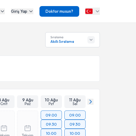
Giriş Yap
Doktor musun?
Sıralama
Akıllı Sıralama
8 Ağu
9 Ağu
10 Ağu
11 Ağu
Cmt
Paz
Pzt
Sal
09:00
09:00
09:30
09:30
10:00
10:00
Takvim
Takvim