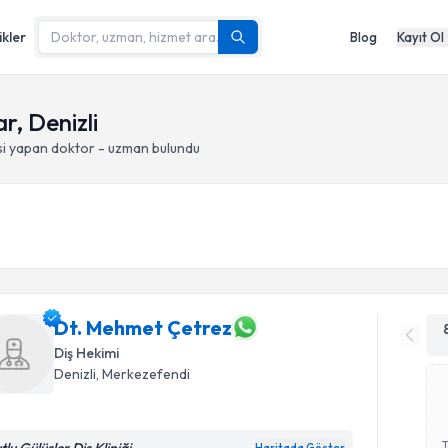
ikler
Blog
Kayıt Ol
r, Denizli
si yapan doktor - uzman bulundu
Dt. Mehmet Çetrez
Diş Hekimi
Denizli
, Merkezefendi