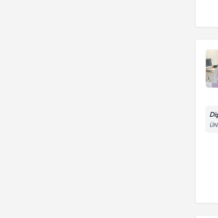
Di
ÜN