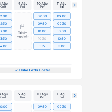
8 Ağu
9 Ağu
10 Ağu
11 Ağu
Cmt
Paz
Pzt
Sal
12:00
09:00
09:00
12:30
09:30
09:30
13:00
10:00
10:00
Takvim
kapalıdır
13:30
10:30
10:30
14:00
11:15
11:00
Daha Fazla Göster
8 Ağu
9 Ağu
10 Ağu
11 Ağu
Cmt
Paz
Pzt
Sal
10:00
09:30
09:30