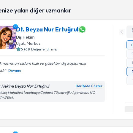
enize yakın diğer uzmanlar
Dt. Beyza Nur Ertuğrul
Diş Hekimi
Uşak
, Merkez
5
(
68
Değerlendirme)
 memnun oldum hızlı ve güzel bir diş kaplaması
ldı
Devamı
ş Hekimi Beyza Nur Ertuğrul
Haritada Göster
tuluş Mahallesi İsmetpaşa Caddesi Tüccaroğlu Apartmanı NO
/4 B Blok