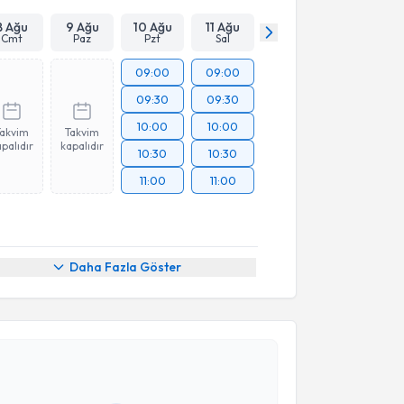
8 Ağu
9 Ağu
10 Ağu
11 Ağu
Cmt
Paz
Pzt
Sal
09:00
09:00
09:30
09:30
10:00
10:00
Takvim
Takvim
palıdır
kapalıdır
10:30
10:30
11:00
11:00
Daha Fazla Göster
akvimi Talebi
 Coşkun
için randevu takvimi talebi oluşturun. Size bu
ndevu almanız için bir takvim hazırlandığında e-
lgilendireceğiz.