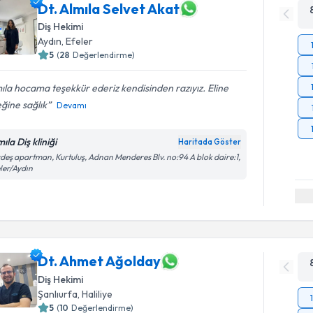
Dt. Almıla Selvet Akat
Diş Hekimi
Aydın
, Efeler
5
(
28
Değerlendirme)
ıla hocama teşekkür ederiz kendisinden razıyız. Eline
ğine sağlık
Devamı
ıla Diş kliniği
Haritada Göster
deş apartman, Kurtuluş, Adnan Menderes Blv. no:94 A blok daire:1,
ler/Aydın
Dt. Ahmet Ağolday
Diş Hekimi
Şanlıurfa
, Haliliye
5
(
10
Değerlendirme)