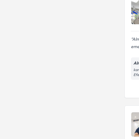
Alm
eme
Alm
kar
Efe