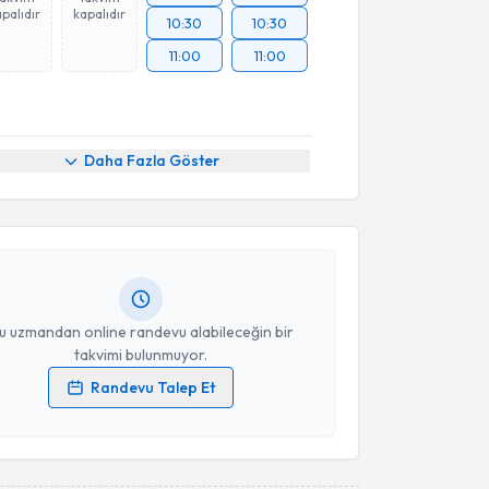
palıdır
kapalıdır
10:30
10:30
11:00
11:00
akvimi Talebi
Daha Fazla Göster
 Şahin Hacıoğlu
için randevu takvimi talebi
Size bu uzmandan randevu almanız için bir takvim
ında e-posta ile bilgilendireceğiz.
resiniz
u uzmandan online randevu alabileceğin bir
takvimi bulunmuyor.
Randevu Talep Et
 verilerimin işlenmesine ilişkin
Aydınlatma Metni
'ni
 ve kişisel verilerimin belirtilen kapsamda
esini kabul ediyorum.