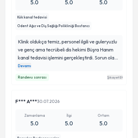
5.0
5.0
5.0
Kök kanal tedavisi
Odent Ağız ve Diş Sağlığı Polikliniği Bostancı
Klinik oldukça temiz, personel ilgili ve guleryuzlu
ve genç ama tecrübeli dis hekimi Büşra Hanım
kanal tedavisi işlemini gerçekleştirdi. Sorun olan
diğer dişlerimi de bir program dahilinde tedavi
Devamı
edecek. Bazı diş kliniklerinde hemen implant
Randevu sonrası
Şikayet Et
diyecekleri dişlerimi de yeniden dolgu ve
kaplama yapmak suretiyle tedavi edeceğini
söylemesi beni çok mutlu etti.
F*** A***
30.07.2026
Zamanlama
İlgi
Ortam
5.0
5.0
5.0