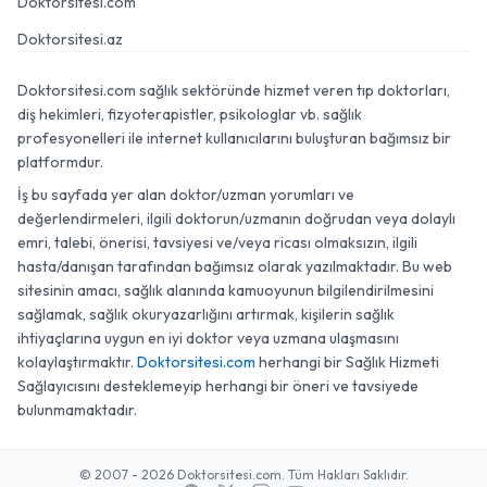
Doktorsitesi.com
Doktorsitesi.az
Doktorsitesi.com sağlık sektöründe hizmet veren tıp doktorları,
diş hekimleri, fizyoterapistler, psikologlar vb. sağlık
profesyonelleri ile internet kullanıcılarını buluşturan bağımsız bir
platformdur.
İş bu sayfada yer alan doktor/uzman yorumları ve
değerlendirmeleri, ilgili doktorun/uzmanın doğrudan veya dolaylı
emri, talebi, önerisi, tavsiyesi ve/veya ricası olmaksızın, ilgili
hasta/danışan tarafından bağımsız olarak yazılmaktadır. Bu web
sitesinin amacı, sağlık alanında kamuoyunun bilgilendirilmesini
sağlamak, sağlık okuryazarlığını artırmak, kişilerin sağlık
ihtiyaçlarına uygun en iyi doktor veya uzmana ulaşmasını
kolaylaştırmaktır.
Doktorsitesi.com
herhangi bir Sağlık Hizmeti
Sağlayıcısını desteklemeyip herhangi bir öneri ve tavsiyede
bulunmamaktadır.
© 2007 - 2026 Doktorsitesi.com. Tüm Hakları Saklıdır.