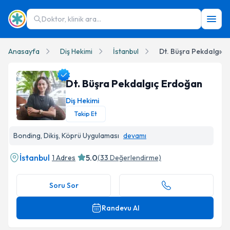
Doktor, klinik ara...
Anasayfa
Diş Hekimi
İstanbul
Dt. Büşra Pekdalgıç
Dt. Büşra Pekdalgıç Erdoğan
Diş Hekimi
Takip Et
Dt. Büşra Pekdalgıç Erdoğan Profil Fotoğrafı
Bonding, Dikiş, Köprü Uygulaması
devamı
İstanbul
5.0
1 Adres
(
33
Değerlendirme)
Soru Sor
Randevu Al