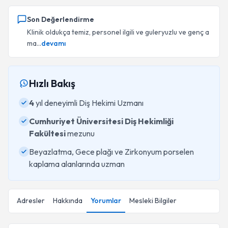
Son Değerlendirme
Klinik oldukça temiz, personel ilgili ve guleryuzlu ve genç a
ma...
devamı
Hızlı Bakış
4
yıl deneyimli Diş Hekimi Uzmanı
Cumhuriyet Üniversitesi Diş Hekimliği
Fakültesi
mezunu
Beyazlatma, Gece plağı ve Zirkonyum porselen
kaplama alanlarında uzman
Adresler
Hakkında
Yorumlar
Mesleki Bilgiler