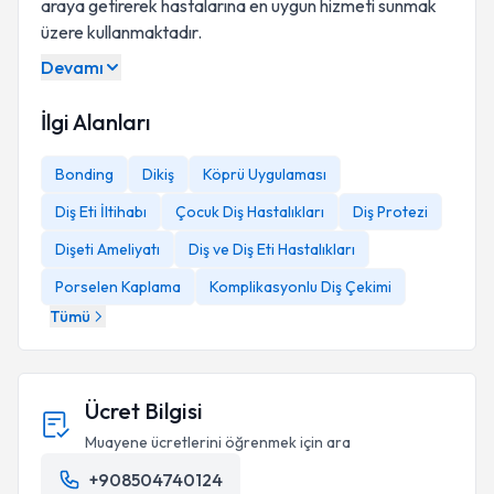
araya getirerek hastalarına en uygun hizmeti sunmak
üzere kullanmaktadır.
Devamı
İlgi Alanları
Bonding
Dikiş
Köprü Uygulaması
Diş Eti İltihabı
Çocuk Diş Hastalıkları
Diş Protezi
Dişeti Ameliyatı
Diş ve Diş Eti Hastalıkları
Porselen Kaplama
Komplikasyonlu Diş Çekimi
Tümü
Ücret Bilgisi
Muayene ücretlerini öğrenmek için ara
+908504740124