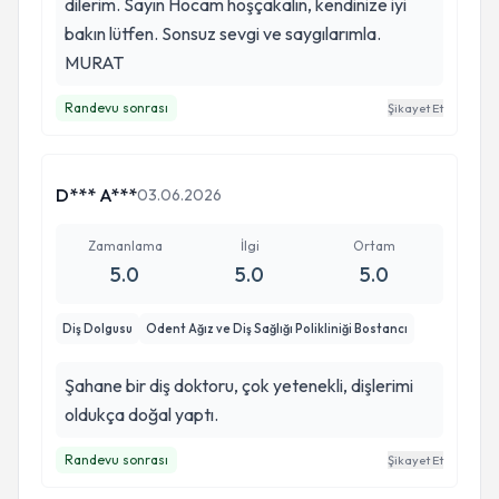
dilerim. Sayın Hocam hoşçakalın, kendinize iyi
bakın lütfen. Sonsuz sevgi ve saygılarımla.
MURAT
Randevu sonrası
Şikayet Et
D*** A***
03.06.2026
Zamanlama
İlgi
Ortam
5.0
5.0
5.0
Diş Dolgusu
Odent Ağız ve Diş Sağlığı Polikliniği Bostancı
Şahane bir diş doktoru, çok yetenekli, dişlerimi
oldukça doğal yaptı.
Randevu sonrası
Şikayet Et