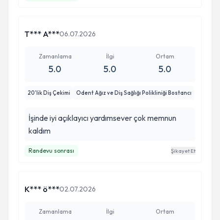
T*** A***
06.07.2026
Zamanlama
İlgi
Ortam
5.0
5.0
5.0
20'lik Diş Çekimi
Odent Ağız ve Diş Sağlığı Polikliniği Bostancı
İşinde iyi açıklayıcı yardımsever çok memnun
kaldım
Randevu sonrası
Şikayet Et
K*** ö***
02.07.2026
Zamanlama
İlgi
Ortam