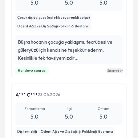
5.0
5.0
5.0
Çocuk diş dolgusu (estetik veya renkli dolgu)
Odent Ağız ve Diş Sağlığı Polikliniği Bostancı
Büşra hocanın çocuğa yaklaşımı, tecrübesi ve
güleryüzü için kendisine teşekkür ederim.
Kesinlikle tek tavsiyemizdir…
Randevu sonrası
Şikayet Et
A*** Ç***
23.06.2026
Zamanlama
İlgi
Ortam
5.0
5.0
5.0
Diş temizliği
Odent Ağız ve Diş Sağlığı Polikliniği Bostancı