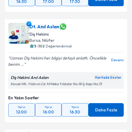
16:30
17:00
17:30
Dt. Anıl Aslan
Diş Hekimi
Bursa
, Nilüfer
5
(
102
Değerlendirme)
Uzman Diş Hekimi her bilgiyi detaylı anlattı. Öncelikle
Devamı
benim ...
Diş Hekimi Anıl Aslan
Haritada Göster
Konak Mh. Yıldırım Cd. M Meka Yıldızlar No:18 İç Kapı No:13
En Yakın Saatler
Yarın
Yarın
Yarın
Daha Fazla
12:00
16:00
16:30