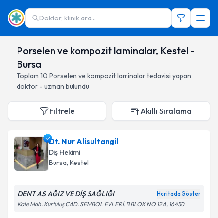
Doktor, klinik ara...
Porselen ve kompozit laminalar, Kestel -
Bursa
Toplam
10
Porselen ve kompozit laminalar
tedavisi yapan
doktor - uzman bulundu
Filtrele
Akıllı Sıralama
Dt. Nur Alisultangil
Diş Hekimi
Bursa
, Kestel
DENT AS AĞIZ VE DİŞ SAĞLIĞI
Haritada Göster
Kale Mah. Kurtuluş CAD. SEMBOL EVLERİ. B BLOK NO 12 A, 16450