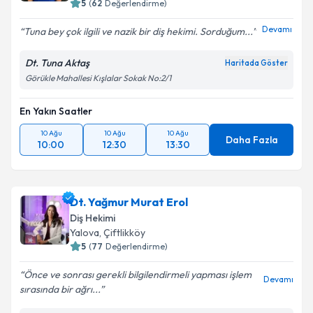
5
(
62
Değerlendirme)
Devamı
Tuna bey çok ilgili ve nazik bir diş hekimi. Sorduğum...
Dt. Tuna Aktaş
Haritada Göster
Görükle Mahallesi Kışlalar Sokak No:2/1
En Yakın Saatler
10 Ağu
10 Ağu
10 Ağu
Daha Fazla
10:00
12:30
13:30
Dt. Yağmur Murat Erol
Diş Hekimi
Yalova
, Çiftlikköy
5
(
77
Değerlendirme)
Önce ve sonrası gerekli bilgilendirmeli yapması işlem
Devamı
sırasında bir ağrı...