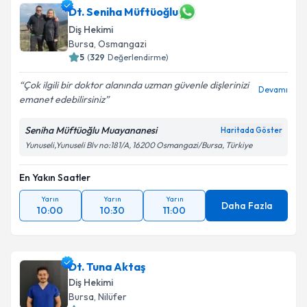
Dt. Seniha Müftüoğlu
Diş Hekimi
Bursa
, Osmangazi
5
(
329
Değerlendirme)
Çok ilgili bir doktor alanında uzman güvenle dişlerinizi
Devamı
emanet edebilirsiniz
Seniha Müftüoğlu Muayananesi
Haritada Göster
Yunuseli,Yunuseli Blv no:181/A, 16200 Osmangazi/Bursa, Türkiye
En Yakın Saatler
Yarın
Yarın
Yarın
Daha Fazla
10:00
10:30
11:00
Dt. Tuna Aktaş
Diş Hekimi
Bursa
, Nilüfer