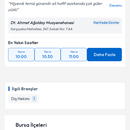
Hijyenik temiz güvenilir eli hafif asistanıda çok güler
Devamı
yüzlü
Dt. Ahmet Ağolday Muayenehanesi
Kişisel verilerimin işlenmesine ilişkin
Aydınlatma
Haritada Göster
Metni
'ni okudum ve kişisel verilerimin belirtilen
Karşıyaka Mahallesi, 547. Sokak No: 7 AA
kapsamda işlenmesini kabul ediyorum.
En Yakın Saatler
Takvim Talebini Gönder
Yarın
Yarın
Yarın
Daha Fazla
10:00
10:30
11:00
İlgili Branşlar
Diş Hekimi
1
Bursa İlçeleri