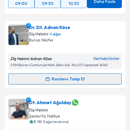
Daha Fazla
09:00
09:30
10:30
Dr. Dt. Adnan Köse
Diş Hekimi
+
1
diğer
Bursa
, Nilüfer
Diş Hekimi Adnan Köse
Haritada Göster
FSM Bulvarı Cumhuriyet Mah, Balcı Sok. No:2 D:1 Ayazmalı 16140
Randevu Talep Et
Randevu Takvimi Talebi
Dr. Dt. Adnan Köse
için randevu takvimi talebi
Dt. Ahmet Ağolday
oluşturun. Size bu uzmandan randevu almanız için bir
Diş Hekimi
takvim hazırlandığında e-posta ile bilgilendireceğiz.
Şanlıurfa
, Haliliye
5
(
10
Değerlendirme)
E-posta Adresiniz