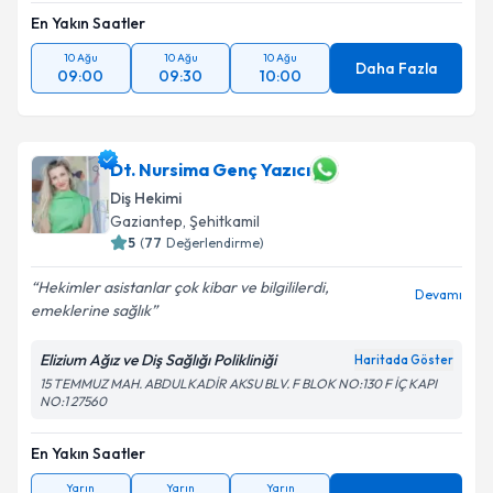
En Yakın Saatler
10 Ağu
10 Ağu
10 Ağu
Daha Fazla
09:00
09:30
10:00
Dt. Nursima Genç Yazıcı
Diş Hekimi
Gaziantep
, Şehitkamil
5
(
77
Değerlendirme)
Hekimler asistanlar çok kibar ve bilgililerdi,
Devamı
emeklerine sağlık
Elizium Ağız ve Diş Sağlığı Polikliniği
Haritada Göster
15 TEMMUZ MAH. ABDULKADİR AKSU BLV. F BLOK NO:130 F İÇ KAPI
NO:1 27560
En Yakın Saatler
Yarın
Yarın
Yarın