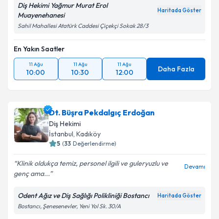
Diş Hekimi Yağmur Murat Erol
Haritada Göster
Muayenehanesi
Sahil Mahallesi Atatürk Caddesi Çiçekçi Sokak 28/3
En Yakın Saatler
11 Ağu
11 Ağu
11 Ağu
Daha Fazla
10:00
10:30
12:00
Dt. Büşra Pekdalgıç Erdoğan
Diş Hekimi
İstanbul
, Kadıköy
5
(
33
Değerlendirme)
Klinik oldukça temiz, personel ilgili ve guleryuzlu ve
Devamı
genç ama...
Odent Ağız ve Diş Sağlığı Polikliniği Bostancı
Haritada Göster
Bostancı, Şenesenevler, Yeni Yol Sk. 30/A