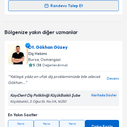
Randevu Talep Et
Randevu Takvimi Talebi
Dt. Nur Alisultangil
için randevu takvimi talebi
Bölgenize yakın diğer uzmanlar
oluşturun. Size bu uzmandan randevu almanız için bir
takvim hazırlandığında e-posta ile bilgilendireceğiz.
Dt. Gökhan Güzey
E-posta Adresiniz
Diş Hekimi
Bursa
, Osmangazi
5
(
38
Değerlendirme)
Yaklaşık yıldız en ufak diş problemimizde bile ailecek
Kişisel verilerimin işlenmesine ilişkin
Aydınlatma
Devamı
Gökhan...
Metni
'ni okudum ve kişisel verilerimin belirtilen
kapsamda işlenmesini kabul ediyorum.
KayıDent Diş Polikliniği KüçükBalıklı Şube
Haritada Göster
Küçükbalıklı, 3. Oğuz Sk. No:1/A, 16250
Takvim Talebini Gönder
En Yakın Saatler
Yarın
Yarın
Yarın
Daha Fazla