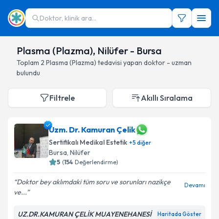
Doktor, klinik ara...
Plasma (Plazma), Nilüfer - Bursa
Toplam
2
Plasma (Plazma)
tedavisi yapan doktor - uzman
bulundu
Filtrele
Akıllı Sıralama
Uzm. Dr. Kamuran Çelik
Sertifikalı Medikal Estetik
+
5
diğer
Bursa
, Nilüfer
5
(
154
Değerlendirme)
Doktor bey aklımdaki tüm soru ve sorunları nazikçe
Devamı
ve...
UZ.DR.KAMURAN ÇELİK MUAYENEHANESİ
Haritada Göster