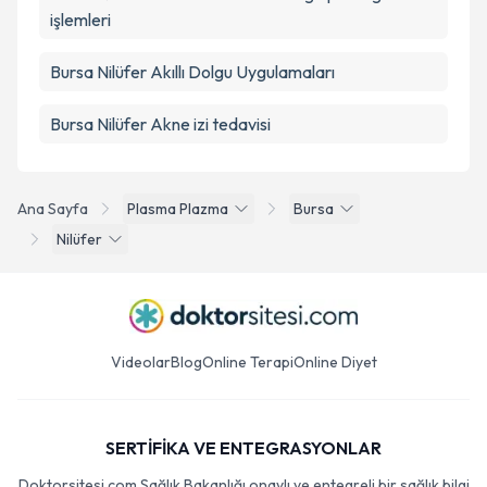
işlemleri
Bursa Nilüfer Akıllı Dolgu Uygulamaları
Bursa Nilüfer Akne izi tedavisi
Ana Sayfa
Plasma Plazma
Bursa
Nilüfer
Videolar
Blog
Online Terapi
Online Diyet
SERTİFİKA VE ENTEGRASYONLAR
Doktorsitesi.com Sağlık Bakanlığı onaylı ve entegreli bir sağlık bilgi