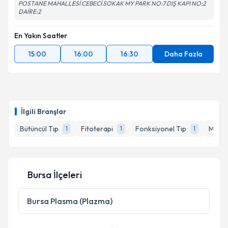
POSTANE MAHALLESİ CEBECİ SOKAK MY PARK NO:7 DIŞ KAPI NO:2
DAİRE:2
En Yakın Saatler
15:00
16:00
16:30
Daha Fazla
İlgili Branşlar
Bütüncül Tıp
Fitoterapi
Fonksiyonel Tıp
Mezot
1
1
1
Bursa İlçeleri
Bursa
Plasma (Plazma)