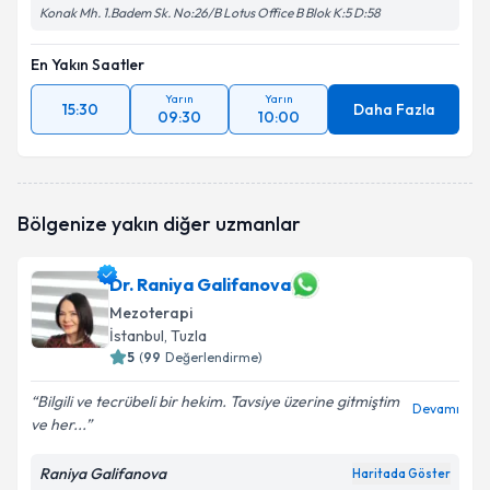
Konak Mh. 1.Badem Sk. No:26/B Lotus Office B Blok K:5 D:58
En Yakın Saatler
Yarın
Yarın
15:30
Daha Fazla
09:30
10:00
Bölgenize yakın diğer uzmanlar
Dr. Raniya Galifanova
Mezoterapi
İstanbul
, Tuzla
5
(
99
Değerlendirme)
Bilgili ve tecrübeli bir hekim. Tavsiye üzerine gitmiştim
Devamı
ve her...
Raniya Galifanova
Haritada Göster