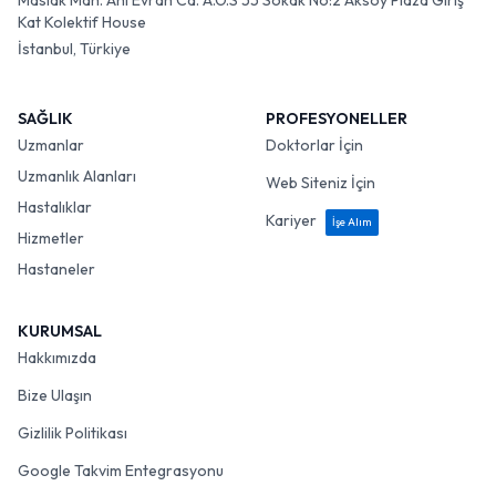
Maslak Mah. Ahi Evran Cd. A.O.S 55 Sokak No:2 Aksoy Plaza Giriş
Kat Kolektif House
İstanbul, Türkiye
SAĞLIK
PROFESYONELLER
Uzmanlar
Doktorlar İçin
Uzmanlık Alanları
Web Siteniz İçin
Hastalıklar
Kariyer
İşe Alım
Hizmetler
Hastaneler
KURUMSAL
Hakkımızda
Bize Ulaşın
Gizlilik Politikası
Google Takvim Entegrasyonu