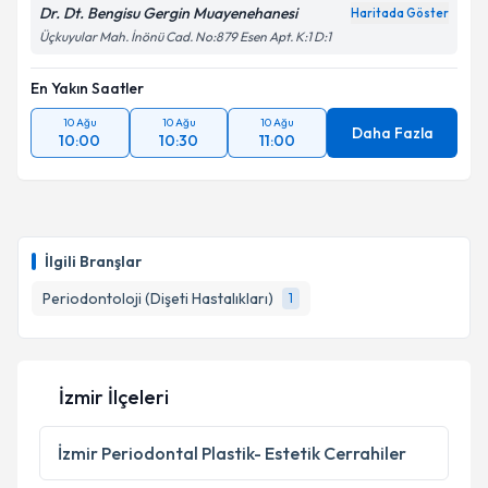
Dr. Dt. Bengisu Gergin Muayenehanesi
Haritada Göster
Üçkuyular Mah. İnönü Cad. No:879 Esen Apt. K:1 D:1
En Yakın Saatler
10 Ağu
10 Ağu
10 Ağu
Daha Fazla
10:00
10:30
11:00
İlgili Branşlar
Periodontoloji (Dişeti Hastalıkları)
1
İzmir İlçeleri
İzmir
Periodontal Plastik- Estetik Cerrahiler