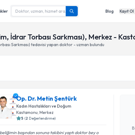
ikler
Blog
Kayıt Ol
im, İdrar Torbası Sarkması), Merkez - Kas
orbası Sarkması)
tedavisi yapan doktor - uzman bulundu
Randevu T
Op. Dr. M
Op. Dr. Metin Şentürk
Size bu uzm
Kadın Hastalıkları ve Doğum
hazırlandığ
Kastamonu
, Merkez
5
(
2
Değerlendirme)
E-posta Ad
B
eliğimin başından sonuna takibini yaptı doktor bey o