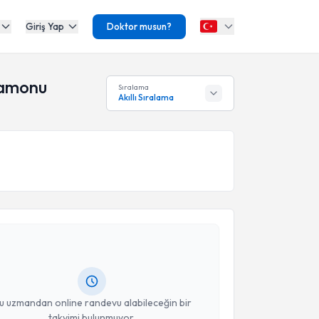
Giriş Yap
Doktor musun?
tamonu
Sıralama
Akıllı Sıralama
akvimi Talebi
etin Şentürk
için randevu takvimi talebi oluşturun.
andan randevu almanız için bir takvim
ında e-posta ile bilgilendireceğiz.
resiniz
u uzmandan online randevu alabileceğin bir
takvimi bulunmuyor.