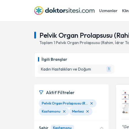
Uzmanlar
Klin
Pelvik Organ Prolapsusu (Rah
Toplam
1
Pelvik Organ Prolapsusu (Rahim, İdrar T
İlgili Branşlar
Kadın Hastalıkları ve Doğum
1
Aktif Filtreler
Pelvik Organ Prolapsusu (Rahim, İdrar Torbası Sarkması)
Kastamonu
Merkez
Geb
Şehir
Kastamonu