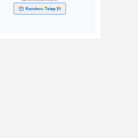
Randevu Talep Et
 verilerimin işlenmesine ilişkin
Aydınlatma Metni
'ni
 ve kişisel verilerimin belirtilen kapsamda
esini kabul ediyorum.
Takvim Talebini Gönder