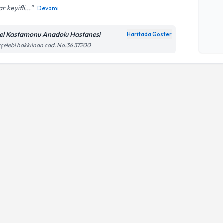
r keyifli...
Devamı
Kişisel
okudum
el Kastamonu Anadolu Hastanesi
Haritada Göster
işlenm
çelebi hakkıinan cad. No:36 37200