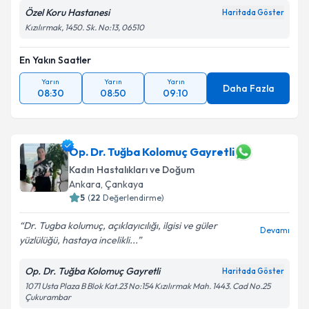
Özel Koru Hastanesi
Haritada Göster
Kızılırmak, 1450. Sk. No:13, 06510
En Yakın Saatler
Yarın
Yarın
Yarın
Daha Fazla
08:30
08:50
09:10
Op. Dr. Tuğba Kolomuç Gayretli
Kadın Hastalıkları ve Doğum
Ankara
, Çankaya
5
(
22
Değerlendirme)
Dr. Tugba kolumuç, açıklayıcılığı, ilgisi ve güler
Devamı
yüzlülüğü, hastaya incelikli...
Op. Dr. Tuğba Kolomuç Gayretli
Haritada Göster
1071 Usta Plaza B Blok Kat.23 No:154 Kızılırmak Mah. 1443. Cad No.25
Çukurambar