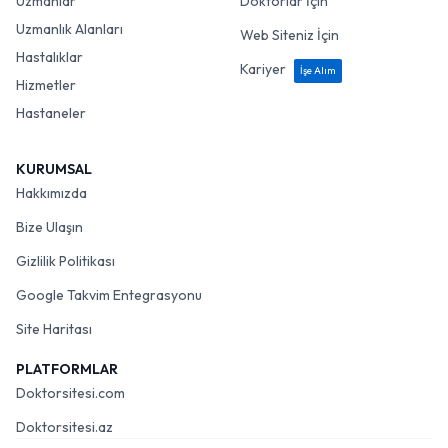
Uzmanlar
Doktorlar İçin
Uzmanlık Alanları
Web Siteniz İçin
Hastalıklar
Kariyer
İşe Alım
Hizmetler
Hastaneler
KURUMSAL
Hakkımızda
Bize Ulaşın
Gizlilik Politikası
Google Takvim Entegrasyonu
Site Haritası
PLATFORMLAR
Doktorsitesi.com
Doktorsitesi.az