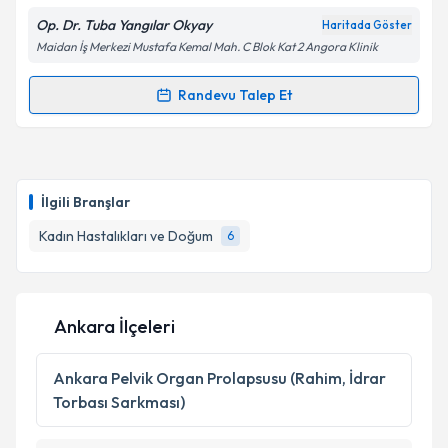
Kişisel verilerimin işlenmesine ilişkin
Aydınlatma
Op. Dr. Tuba Yangılar Okyay
Haritada Göster
Metni
'ni okudum ve kişisel verilerimin belirtilen
Maidan İş Merkezi Mustafa Kemal Mah. C Blok Kat 2 Angora Klinik
kapsamda işlenmesini kabul ediyorum.
Randevu Talep Et
Randevu Takvimi Talebi
Takvim Talebini Gönder
Op. Dr. Tuba Yangılar Okyay
için randevu takvimi
talebi oluşturun. Size bu uzmandan randevu almanız
İlgili Branşlar
için bir takvim hazırlandığında e-posta ile
bilgilendireceğiz.
Kadın Hastalıkları ve Doğum
6
E-posta Adresiniz
Ankara İlçeleri
Kişisel verilerimin işlenmesine ilişkin
Aydınlatma
Ankara
Pelvik Organ Prolapsusu (Rahim, İdrar
Metni
'ni okudum ve kişisel verilerimin belirtilen
Torbası Sarkması)
kapsamda işlenmesini kabul ediyorum.