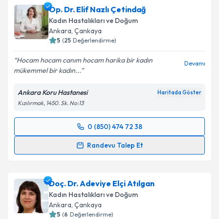
Op. Dr. Elif Nazlı Çetindağ
Kadın Hastalıkları ve Doğum
Ankara
, Çankaya
5
(
25
Değerlendirme)
Hocam hocam canım hocam harika bir kadın
Devamı
mükemmel bir kadın...
Ankara Koru Hastanesi
Haritada Göster
Kızılırmak, 1450. Sk. No:13
0 (850) 474 72 38
Randevu Takvimi Talebi
Randevu Talep Et
Op. Dr. Elif Nazlı Çetindağ
için randevu takvimi
talebi oluşturun. Size bu uzmandan randevu almanız
Doç. Dr. Adeviye Elçi Atılgan
için bir takvim hazırlandığında e-posta ile
bilgilendireceğiz.
Kadın Hastalıkları ve Doğum
Ankara
, Çankaya
E-posta Adresiniz
5
(
6
Değerlendirme)