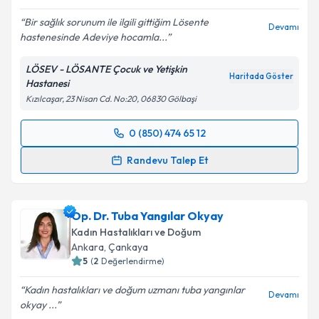
Bir sağlık sorunum ile ilgili gittiğim Lösente
Devamı
hastenesinde Adeviye hocamla...
Kişisel verilerimin işlenmesine ilişkin
Aydınlatma
LÖSEV - LÖSANTE Çocuk ve Yetişkin
Metni
'ni okudum ve kişisel verilerimin belirtilen
Haritada Göster
Hastanesi
kapsamda işlenmesini kabul ediyorum.
Kızılcaşar, 23 Nisan Cd. No:20, 06830 Gölbaşi
Takvim Talebini Gönder
0 (850) 474 65 12
Randevu Takvimi Talebi
Randevu Talep Et
Doç. Dr. Adeviye Elçi Atılgan
için randevu takvimi
talebi oluşturun. Size bu uzmandan randevu almanız
Op. Dr. Tuba Yangılar Okyay
için bir takvim hazırlandığında e-posta ile
bilgilendireceğiz.
Kadın Hastalıkları ve Doğum
Ankara
, Çankaya
E-posta Adresiniz
5
(
2
Değerlendirme)
Kadın hastalıkları ve doğum uzmanı tuba yangınlar
Devamı
okyay ...