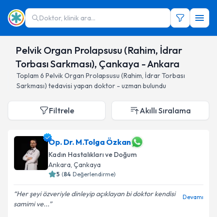
Doktor, klinik ara...
Pelvik Organ Prolapsusu (Rahim, İdrar
Torbası Sarkması), Çankaya - Ankara
Toplam
6
Pelvik Organ Prolapsusu (Rahim, İdrar Torbası
Sarkması)
tedavisi yapan doktor - uzman bulundu
Filtrele
Akıllı Sıralama
Op. Dr. M.Tolga Özkan
Kadın Hastalıkları ve Doğum
Ankara
, Çankaya
5
(
84
Değerlendirme)
Her şeyi özveriyle dinleyip açıklayan bi doktor kendisi
Devamı
samimi ve...