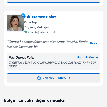
Randevu Takvimi Talebi
Psk. Nursima Uğurlu
için randevu takvimi talebi
Psk. Gamze Polat
oluşturun. Size bu uzmandan randevu almanız için bir
Psikoloji
takvim hazırlandığında e-posta ile bilgilendireceğiz.
Kayseri
, Melikgazi
5
(
5
Değerlendirme)
E-posta Adresiniz
Gamze hocamla depresyon sürecimde tanıştık. Benim
Devamı
için çok karamsar bir...
Psk. Gamze Polat
Haritada Göster
Kişisel verilerimin işlenmesine ilişkin
Aydınlatma
TACETTİN VELİ MAH. HALİT NARİN CAD BAHADIR PLAZA KAT 4 D14
Metni
'ni okudum ve kişisel verilerimin belirtilen
38050
kapsamda işlenmesini kabul ediyorum.
Randevu Talep Et
Randevu Takvimi Talebi
Takvim Talebini Gönder
Psk. Gamze Polat
için randevu takvimi talebi
Bölgenize yakın diğer uzmanlar
oluşturun. Size bu uzmandan randevu almanız için bir
takvim hazırlandığında e-posta ile bilgilendireceğiz.