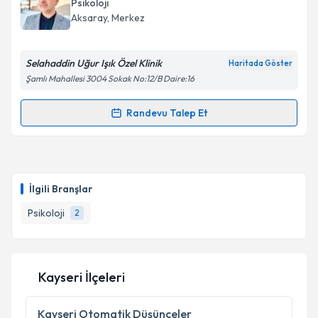
Psikoloji
Aksaray
, Merkez
Selahaddin Uğur Işık Özel Klinik
Haritada Göster
Şamlı Mahallesi 3004 Sokak No:12/B Daire:16
Randevu Talep Et
Randevu Takvimi Talebi
Psk. Selahaddin Uğur Işık
için randevu takvimi talebi
oluşturun. Size bu uzmandan randevu almanız için bir
İlgili Branşlar
takvim hazırlandığında e-posta ile bilgilendireceğiz.
Psikoloji
2
E-posta Adresiniz
Kayseri İlçeleri
Kişisel verilerimin işlenmesine ilişkin
Aydınlatma
Metni
'ni okudum ve kişisel verilerimin belirtilen
Kayseri
Otomatik Düşünceler