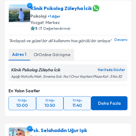
Klinik Psikolog Züleyha İcik
E-posta Adresiniz
Psikoloji
+
1
diğer
Yozgat
, Merkez
5
(
7
Değerlendirme)
Devamı
Kişisel verilerimin işlenmesine ilişkin
Aydınlatma
Anlayıslı ve güzel bir dil kullanımı hos görülü bir anlayıs
Metni
'ni okudum ve kişisel verilerimin belirtilen
kapsamda işlenmesini kabul ediyorum.
Adres
1
Online Görüşme
Klinik Psikolog Züleyha İcik
Haritada Göster
Takvim Talebini Gönder
Aşağı Nohutlu Mah. Sinema Sok. No:1 Onur Kaytam Plaza Kat : 3 No:32
En Yakın Saatler
10 Ağu
10 Ağu
10 Ağu
Daha Fazla
10:00
10:50
11:40
Psk. Selahaddin Uğur Işık