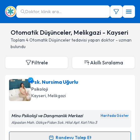
Doktor, klinik ara...
Otomatik Düşünceler, Melikgazi - Kayseri
Toplam
4
Otomatik Düşünceler
tedavisi yapan doktor - uzman
bulundu
Filtrele
Akıllı Sıralama
Psk. Nursima Uğurlu
Psikoloji
Kayseri
, Melikgazi
Minu Psikoloji ve Danışmanlık Merkezi
Haritada Göster
Alpaslan Mah. Gökçe Fidan Sok. Hilal Apt. Kat:1 No:3
Randevu Talep Et