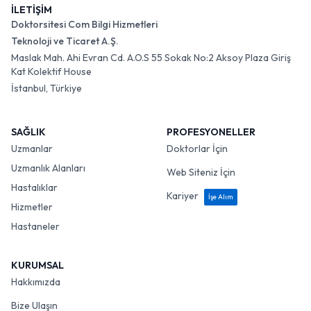
İLETİŞİM
Doktorsitesi Com Bilgi Hizmetleri
Teknoloji ve Ticaret A.Ş.
Maslak Mah. Ahi Evran Cd. A.O.S 55 Sokak No:2 Aksoy Plaza Giriş
Kat Kolektif House
İstanbul, Türkiye
SAĞLIK
PROFESYONELLER
Uzmanlar
Doktorlar İçin
Uzmanlık Alanları
Web Siteniz İçin
Hastalıklar
Kariyer
İşe Alım
Hizmetler
Hastaneler
KURUMSAL
Hakkımızda
Bize Ulaşın