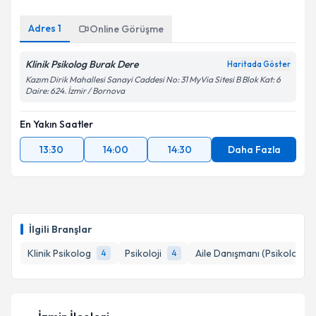
Adres
1
Online Görüşme
Klinik Psikolog Burak Dere
Haritada Göster
Kazım Dirik Mahallesi Sanayi Caddesi No: 31 MyVia Sitesi B Blok Kat: 6
Daire: 624. İzmir / Bornova
En Yakın Saatler
13:30
14:00
14:30
Daha Fazla
İlgili Branşlar
Klinik Psikolog
Psikoloji
Aile Danışmanı (Psikolog)
4
4