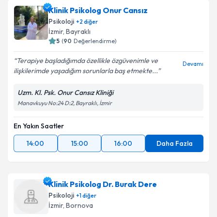
Klinik Psikolog Onur Cansız
Psikoloji
+
2
diğer
İzmir
, Bayraklı
5
(
90
Değerlendirme)
Terapiye başladığımda özellikle özgüvenimle ve
Devamı
ilişkilerimde yaşadığım sorunlarla baş etmekte...
Uzm. Kl. Psk. Onur Cansız Kliniği
Manavkuyu No:24 D:2, Bayraklı, İzmir
En Yakın Saatler
14:00
15:00
16:00
Daha Fazla
Klinik Psikolog Dr. Burak Dere
Psikoloji
+
1
diğer
İzmir
, Bornova