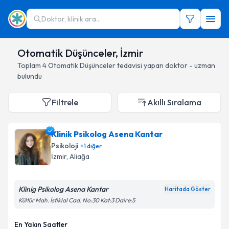
Doktor, klinik ara...
Otomatik Düşünceler, İzmir
Toplam
4
Otomatik Düşünceler
tedavisi yapan doktor - uzman
bulundu
Filtrele
Akıllı Sıralama
Klinik Psikolog Asena Kantar
Psikoloji
+
1
diğer
İzmir
, Aliağa
Klinig Psikolog Asena Kantar
Haritada Göster
Kültür Mah. İstiklal Cad. No:30 Kat:3 Daire:5
En Yakın Saatler