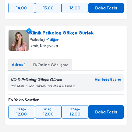
14:00
15:00
16:00
Daha Fazla
Klinik Psikolog Gökçe Gürlek
Psikoloji
+
1
diğer
İzmir
, Karşıyaka
Adres
1
Online Görüşme
Klinik Psikolog Gökçe Gürlek
Haritada Göster
Yalı Mah. Okan Yüksel Cad. No:43 Daire:2
En Yakın Saatler
13 Ağu
20 Ağu
27 Ağu
Daha Fazla
12:00
12:00
12:00