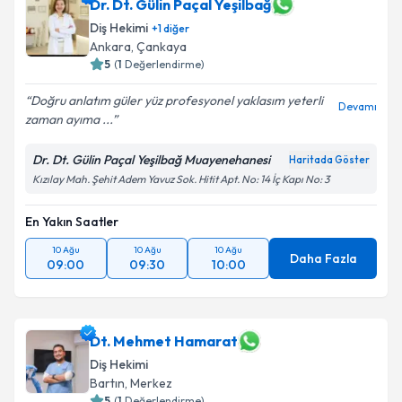
Dr. Dt. Gülin Paçal Yeşilbağ
Diş Hekimi
+
1
diğer
Ankara
, Çankaya
5
(
1
Değerlendirme)
Doğru anlatım güler yüz profesyonel yaklasım yeterli
Devamı
zaman ayıma ...
Dr. Dt. Gülin Paçal Yeşilbağ Muayenehanesi
Haritada Göster
Kızılay Mah. Şehit Adem Yavuz Sok. Hitit Apt. No: 14 İç Kapı No: 3
En Yakın Saatler
10 Ağu
10 Ağu
10 Ağu
Daha Fazla
09:00
09:30
10:00
Dt. Mehmet Hamarat
Diş Hekimi
Bartın
, Merkez
5
(
1
Değerlendirme)