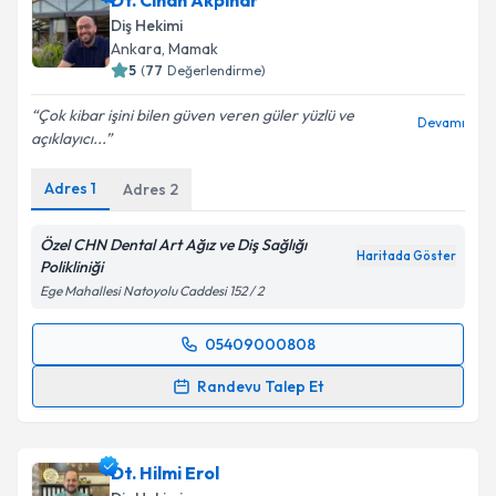
Dt. Cihan Akpınar
takvim hazırlandığında e-posta ile bilgilendireceğiz.
Diş Hekimi
E-posta Adresiniz
Ankara
, Mamak
5
(
77
Değerlendirme)
Çok kibar işini bilen güven veren güler yüzlü ve
Devamı
açıklayıcı...
Kişisel verilerimin işlenmesine ilişkin
Aydınlatma
Metni
'ni okudum ve kişisel verilerimin belirtilen
Adres
1
Adres
2
kapsamda işlenmesini kabul ediyorum.
Özel CHN Dental Art Ağız ve Diş Sağlığı
Haritada Göster
Takvim Talebini Gönder
Polikliniği
Ege Mahallesi Natoyolu Caddesi 152 / 2
05409000808
Randevu Takvimi Talebi
Randevu Talep Et
Dt. Cihan Akpınar
için randevu takvimi talebi
oluşturun. Size bu uzmandan randevu almanız için bir
Dt. Hilmi Erol
takvim hazırlandığında e-posta ile bilgilendireceğiz.