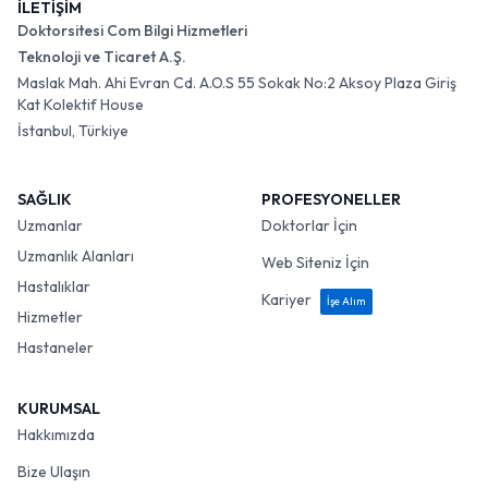
İLETİŞİM
Doktorsitesi Com Bilgi Hizmetleri
Teknoloji ve Ticaret A.Ş.
Maslak Mah. Ahi Evran Cd. A.O.S 55 Sokak No:2 Aksoy Plaza Giriş
Kat Kolektif House
İstanbul, Türkiye
SAĞLIK
PROFESYONELLER
Uzmanlar
Doktorlar İçin
Uzmanlık Alanları
Web Siteniz İçin
Hastalıklar
Kariyer
İşe Alım
Hizmetler
Hastaneler
KURUMSAL
Hakkımızda
Bize Ulaşın