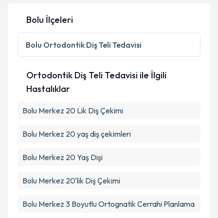
Kişisel verilerimin işlenmesine ilişkin
Aydınlatma
Bolu İlçeleri
Metni
'ni okudum ve kişisel verilerimin belirtilen
kapsamda işlenmesini kabul ediyorum.
Bolu
Ortodontik Diş Teli Tedavisi
Takvim Talebini Gönder
Ortodontik Diş Teli Tedavisi ile İlgili
Hastalıklar
Bolu Merkez 20 Lik Diş Çekimi
Bolu Merkez 20 yaş diş çekimleri
Bolu Merkez 20 Yaş Dişi
Bolu Merkez 20'lik Diş Çekimi
Bolu Merkez 3 Boyutlu Ortognatik Cerrahi Planlama