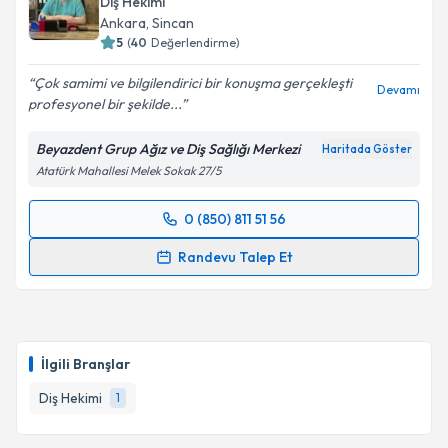
Diş Hekimi
E-posta Adresiniz
Ankara
, Sincan
5
(
40
Değerlendirme)
Çok samimi ve bilgilendirici bir konuşma gerçekleşti
Devamı
profesyonel bir şekilde...
Kişisel verilerimin işlenmesine ilişkin
Aydınlatma
Metni
'ni okudum ve kişisel verilerimin belirtilen
Beyazdent Grup Ağız ve Diş Sağlığı Merkezi
Haritada Göster
kapsamda işlenmesini kabul ediyorum.
Atatürk Mahallesi Melek Sokak 27/5
Takvim Talebini Gönder
0 (850) 811 51 56
Randevu Takvimi Talebi
Randevu Talep Et
Dt. Hilmi Erol
için randevu takvimi talebi oluşturun.
Size bu uzmandan randevu almanız için bir takvim
hazırlandığında e-posta ile bilgilendireceğiz.
İlgili Branşlar
E-posta Adresiniz
Diş Hekimi
1