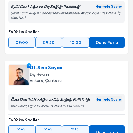
Eylül Dent Ağız ve Diş Sağlığı Polikliniği
Haritada Göster
Şehit Salim Akgün Caddesi Merkez Mahallesi Akyakudiye Sitesi No:1E İç
Kapı No:1
En Yakın Saatler
09:00
09:30
10:00
Daha Fazla
Dt. Sina Sayan
Diş Hekimi
Ankara
, Çankaya
Özel DentisLife Ağız ve Diş Sağlığı Polikliniği
Haritada Göster
Büyükesat, Uğur Mumcu Cd. No:101 D:14 06600
En Yakın Saatler
10 Ağu
10 Ağu
10 Ağu
Daha Fazla