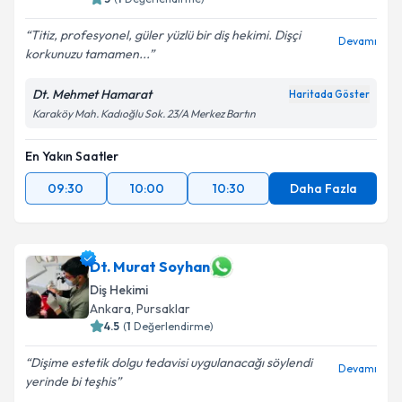
Titiz, profesyonel, güler yüzlü bir diş hekimi. Dişçi
Devamı
korkunuzu tamamen...
Dt. Mehmet Hamarat
Haritada Göster
Karaköy Mah. Kadıoğlu Sok. 23/A Merkez Bartın
En Yakın Saatler
09:30
10:00
10:30
Daha Fazla
Dt. Murat Soyhan
Diş Hekimi
Ankara
, Pursaklar
4.5
(
1
Değerlendirme)
Dişime estetik dolgu tedavisi uygulanacağı söylendi
Devamı
yerinde bi teşhis