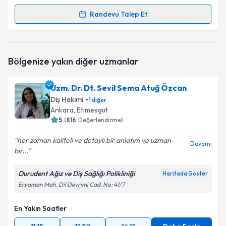
Randevu Talep Et
Randevu Takvimi Talebi
Dt. Ö.Sadık Alaşa
için randevu takvimi talebi
Bölgenize yakın diğer uzmanlar
oluşturun. Size bu uzmandan randevu almanız için bir
takvim hazırlandığında e-posta ile bilgilendireceğiz.
Uzm. Dr. Dt. Sevil Sema Atuğ Özcan
E-posta Adresiniz
Diş Hekimi
+
1
diğer
Ankara
, Etimesgut
5
(
816
Değerlendirme)
her zaman kaliteli ve detaylı bir anlatım ve uzman
Kişisel verilerimin işlenmesine ilişkin
Aydınlatma
Devamı
bir...
Metni
'ni okudum ve kişisel verilerimin belirtilen
kapsamda işlenmesini kabul ediyorum.
Durudent Ağız ve Diş Sağlığı Polikliniği
Haritada Göster
Eryaman Mah. Dil Devrimi Cad. No: 41/7
Takvim Talebini Gönder
En Yakın Saatler