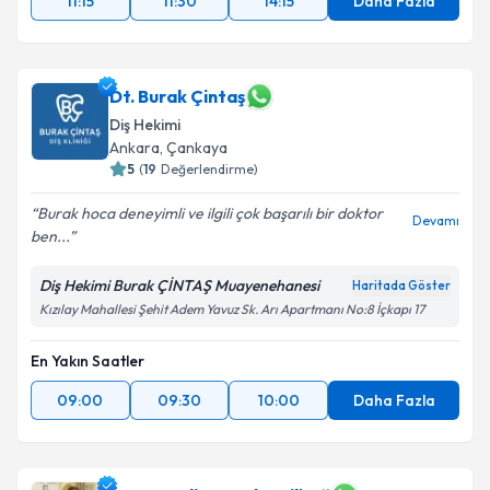
11:15
11:30
14:15
Daha Fazla
Dt. Burak Çintaş
Diş Hekimi
Ankara
, Çankaya
5
(
19
Değerlendirme)
Burak hoca deneyimli ve ilgili çok başarılı bir doktor
Devamı
ben...
Diş Hekimi Burak ÇİNTAŞ Muayenehanesi
Haritada Göster
Kızılay Mahallesi Şehit Adem Yavuz Sk. Arı Apartmanı No:8 İçkapı 17
En Yakın Saatler
09:00
09:30
10:00
Daha Fazla