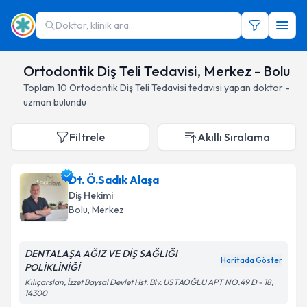
Doktor, klinik ara...
Ortodontik Diş Teli Tedavisi, Merkez - Bolu
Toplam
10
Ortodontik Diş Teli Tedavisi
tedavisi yapan doktor -
uzman bulundu
Filtrele
Akıllı Sıralama
Dt. Ö.Sadık Alaşa
Diş Hekimi
Bolu
, Merkez
DENTALAŞA AĞIZ VE DİŞ SAĞLIĞI
Haritada Göster
POLİKLİNİĞİ
Kılıçarslan, İzzet Baysal Devlet Hst. Blv. USTAOĞLU APT NO.49 D - 18,
14300