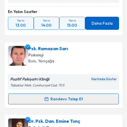
En Yakın Saatler
Yarın
Yarın
Yarın
Daha Fazla
13:00
14:00
15:00
Psk. Ramazan Sarı
Psikoloji
Bolu
, Yeniçağa
Pozitif Psikiyatri Kliniği
Haritada Göster
Tabaklar Mah. Cumhuriyet Cad. 71/3
Randevu Talep Et
Randevu Takvimi Talebi
Psk. Ramazan Sarı
için randevu takvimi talebi
Dr. Psk. Dan. Emine Tunç
oluşturun. Size bu uzmandan randevu almanız için bir