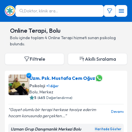
Doktor, klinik ara...
Online Terapi, Bolu
Bolu
içinde toplam
4
Online Terapi hizmeti sunan psikolog
bulundu.
Filtrele
Akıllı Sıralama
Uzm. Psk. Mustafa Cem Oğuz
Psikoloji
+
1
diğer
Bolu
, Merkez
5
(
465
Değerlendirme)
Gayet olumlu bir terapi herkese tavsiye ederim
Devamı
hocam konusunda gerçekten...
Uzman Grup Danışmanlık Merkezi Bolu
Haritada Göster