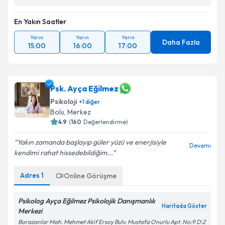
En Yakın Saatler
Yarın
Yarın
Yarın
Daha Fazla
15:00
16:00
17:00
Psk. Ayça Eğilmez
Psikoloji
+
1
diğer
Bolu
, Merkez
4.9
(
160
Değerlendirme)
Yakın zamanda başlayıp güler yüzü ve enerjisiyle
Devamı
kendimi rahat hissedebildiğim...
Adres
1
Online Görüşme
Psikolog Ayça Eğilmez Psikolojik Danışmanlık
Haritada Göster
Merkezi
Borazanlar Mah. Mehmet Akif Ersoy Bulv. Mustafa Onurlu Apt. No:9 D:2