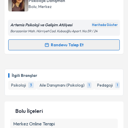
Psikolojik Danışman
takvim hazırlandığında e-posta ile bilgilendireceğiz.
Bolu
, Merkez
E-posta Adresiniz
Artemis Psikoloji ve Gelişim Atölyesi
Haritada Göster
Borazanlar Mah. Hürriyet Cad. Kubaoğlu Apart. No:59 / 24
Kişisel verilerimin işlenmesine ilişkin
Aydınlatma
Randevu Talep Et
Randevu Takvimi Talebi
Metni
'ni okudum ve kişisel verilerimin belirtilen
kapsamda işlenmesini kabul ediyorum.
Dr. Psk. Dan. Emine Tunç
için randevu takvimi talebi
oluşturun. Size bu uzmandan randevu almanız için bir
Takvim Talebini Gönder
İlgili Branşlar
takvim hazırlandığında e-posta ile bilgilendireceğiz.
Psikoloji
Aile Danışmanı (Psikolog)
Pedagoji
P
3
1
1
E-posta Adresiniz
Bolu İlçeleri
Kişisel verilerimin işlenmesine ilişkin
Aydınlatma
Merkez
Metni
Online Terapi
'ni okudum ve kişisel verilerimin belirtilen