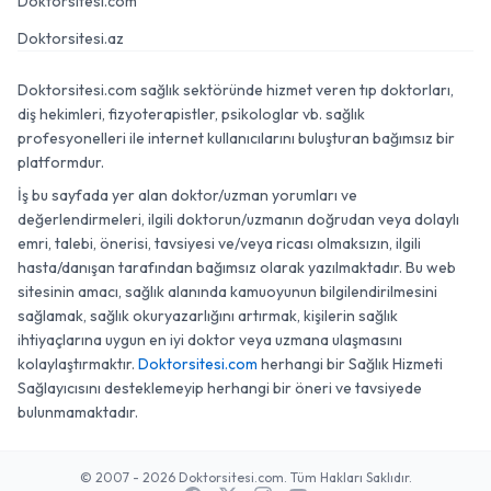
Doktorsitesi.com
Doktorsitesi.az
Doktorsitesi.com sağlık sektöründe hizmet veren tıp doktorları,
diş hekimleri, fizyoterapistler, psikologlar vb. sağlık
profesyonelleri ile internet kullanıcılarını buluşturan bağımsız bir
platformdur.
İş bu sayfada yer alan doktor/uzman yorumları ve
değerlendirmeleri, ilgili doktorun/uzmanın doğrudan veya dolaylı
emri, talebi, önerisi, tavsiyesi ve/veya ricası olmaksızın, ilgili
hasta/danışan tarafından bağımsız olarak yazılmaktadır. Bu web
sitesinin amacı, sağlık alanında kamuoyunun bilgilendirilmesini
sağlamak, sağlık okuryazarlığını artırmak, kişilerin sağlık
ihtiyaçlarına uygun en iyi doktor veya uzmana ulaşmasını
kolaylaştırmaktır.
Doktorsitesi.com
herhangi bir Sağlık Hizmeti
Sağlayıcısını desteklemeyip herhangi bir öneri ve tavsiyede
bulunmamaktadır.
© 2007 - 2026 Doktorsitesi.com. Tüm Hakları Saklıdır.