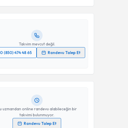
ağdaş Çilingir
için randevu takvimi talebi oluşturun.
andan randevu almanız için bir takvim
ında e-posta ile bilgilendireceğiz.
resiniz
Takvim mevcut değil.
0 (850) 474 48 65
Randevu Talep Et
akvimi Talebi
 verilerimin işlenmesine ilişkin
Aydınlatma Metni
'ni
 ve kişisel verilerimin belirtilen kapsamda
esini kabul ediyorum.
kolog Barış Yılmaz
için randevu takvimi talebi
Size bu uzmandan randevu almanız için bir takvim
ında e-posta ile bilgilendireceğiz.
Takvim Talebini Gönder
resiniz
u uzmandan online randevu alabileceğin bir
takvimi bulunmuyor.
Randevu Talep Et