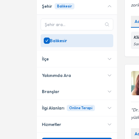
zorl
Şehir
Balıkesir
Online danışmanlık sunan
uzmanları göster
A
Sadece
Balıkesir
bölgesinde uzman ara
Kl
Balıkesir
Sar
İlçe
Yakınımda Ara
Branşlar
Konumuma yakın uzmanları
Edremit
göster
Ayvalık
İlgi Alanları
Online Terapi
Dr
yüzl
Bandırma
Hizmetler
Psikoloji
Karesi
A