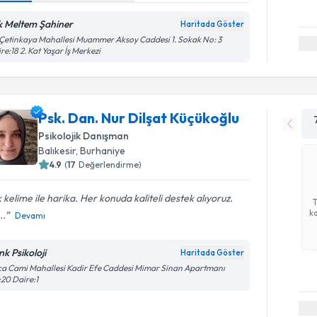
k Meltem Şahiner
Haritada Göster
 Çetinkaya Mahallesi Muammer Aksoy Caddesi 1. Sokak No: 3
re:18 2. Kat Yaşar İş Merkezi
Psk. Dan. Nur Dilşat Küçükoğlu
Psikolojik Danışman
Balıkesir
, Burhaniye
4.9
(
17
Değerlendirme)
 kelime ile harika. Her konuda kaliteli destek alıyoruz.
ka
..
Devamı
nk Psikoloji
Haritada Göster
a Cami Mahallesi Kadir Efe Caddesi Mimar Sinan Apartmanı
20 Daire:1
Randevu T