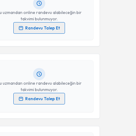
resiniz
u uzmandan online randevu alabileceğin bir
takvimi bulunmuyor.
Randevu Talep Et
akvimi Talebi
 verilerimin işlenmesine ilişkin
Aydınlatma Metni
'ni
 ve kişisel verilerimin belirtilen kapsamda
esini kabul ediyorum.
ikolog Burak Zeybek
için randevu takvimi talebi
Size bu uzmandan randevu almanız için bir takvim
ında e-posta ile bilgilendireceğiz.
Takvim Talebini Gönder
resiniz
u uzmandan online randevu alabileceğin bir
takvimi bulunmuyor.
Randevu Talep Et
 verilerimin işlenmesine ilişkin
Aydınlatma Metni
'ni
 ve kişisel verilerimin belirtilen kapsamda
akvimi Talebi
esini kabul ediyorum.
 Hacer KONUKÇU
için randevu takvimi talebi