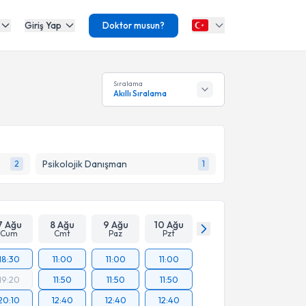
Giriş Yap
Doktor musun?
Sıralama
Akıllı Sıralama
Psikolojik Danışman
2
1
7 Ağu
8 Ağu
9 Ağu
10 Ağu
Cum
Cmt
Paz
Pzt
18:30
11:00
11:00
11:00
19:20
11:50
11:50
11:50
20:10
12:40
12:40
12:40