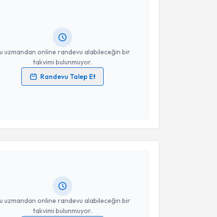
Takvim Talebini Gönder
Size bu uzmandan randevu almanız için bir takvim
ında e-posta ile bilgilendireceğiz.
resiniz
u uzmandan online randevu alabileceğin bir
takvimi bulunmuyor.
Randevu Talep Et
 verilerimin işlenmesine ilişkin
Aydınlatma Metni
'ni
 ve kişisel verilerimin belirtilen kapsamda
esini kabul ediyorum.
akvimi Talebi
Takvim Talebini Gönder
iye Şendoğan
için randevu takvimi talebi oluşturun.
andan randevu almanız için bir takvim
ında e-posta ile bilgilendireceğiz.
resiniz
u uzmandan online randevu alabileceğin bir
takvimi bulunmuyor.