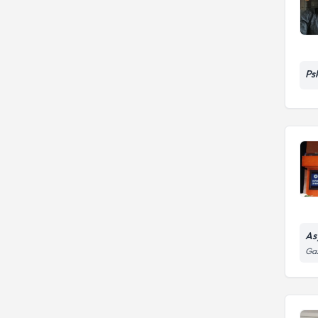
Ps
As
Gaz