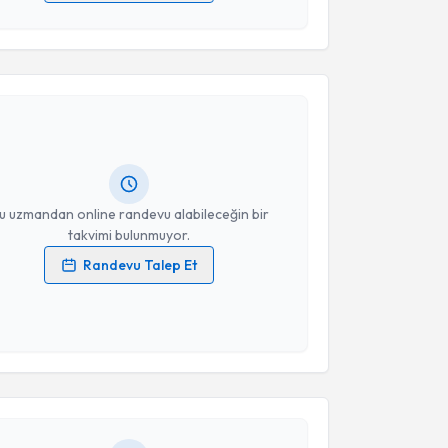
 verilerimin işlenmesine ilişkin
Aydınlatma Metni
'ni
 ve kişisel verilerimin belirtilen kapsamda
akvimi Talebi
esini kabul ediyorum.
Takvim Talebini Gönder
kolog Şeyma Altınel
için randevu takvimi talebi
Size bu uzmandan randevu almanız için bir takvim
ında e-posta ile bilgilendireceğiz.
resiniz
u uzmandan online randevu alabileceğin bir
takvimi bulunmuyor.
Randevu Talep Et
 verilerimin işlenmesine ilişkin
Aydınlatma Metni
'ni
 ve kişisel verilerimin belirtilen kapsamda
akvimi Talebi
esini kabul ediyorum.
yin Keskinbıçak
için randevu takvimi talebi oluşturun.
Takvim Talebini Gönder
andan randevu almanız için bir takvim
ında e-posta ile bilgilendireceğiz.