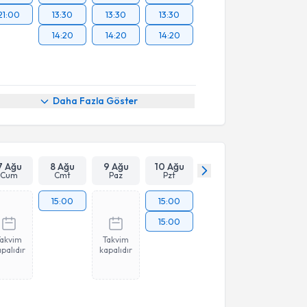
21:00
13:30
13:30
13:30
14:20
14:20
14:20
Daha Fazla Göster
7 Ağu
8 Ağu
9 Ağu
10 Ağu
Cum
Cmt
Paz
Pzt
15:00
15:00
15:00
Takvim
Takvim
palıdır
kapalıdır