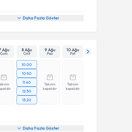
Daha Fazla Göster
7 Ağu
8 Ağu
9 Ağu
10 Ağu
Cum
Cmt
Paz
Pzt
10:00
10:50
11:40
Takvim
Takvim
Takvim
palıdır
kapalıdır
kapalıdır
12:30
13:20
akvimi Talebi
Daha Fazla Göster