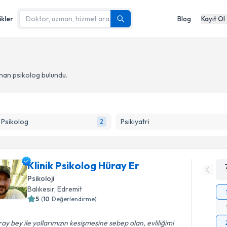
ikler
Blog
Kayıt Ol
unan psikolog
bulundu.
k Psikolog
Psikiyatri
2
Klinik Psikolog Hüray Er
Psikoloji
Balıkesir
, Edremit
5
(
10
Değerlendirme)
ay bey ile yollarımızın kesişmesine sebep olan, evliliğimi