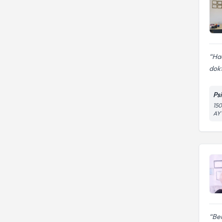
Hac
dokt
Ps
150
AY
Ben