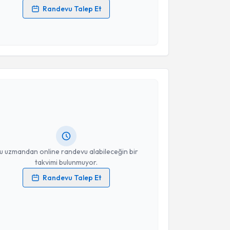
Randevu Talep Et
 verilerimin işlenmesine ilişkin
Aydınlatma Metni
'ni
 ve kişisel verilerimin belirtilen kapsamda
esini kabul ediyorum.
akvimi Talebi
Takvim Talebini Gönder
ikolog Muhammet Recep Akan
için randevu takvimi
turun. Size bu uzmandan randevu almanız için bir
rlandığında e-posta ile bilgilendireceğiz.
resiniz
u uzmandan online randevu alabileceğin bir
takvimi bulunmuyor.
Randevu Talep Et
 verilerimin işlenmesine ilişkin
Aydınlatma Metni
'ni
 ve kişisel verilerimin belirtilen kapsamda
esini kabul ediyorum.
akvimi Talebi