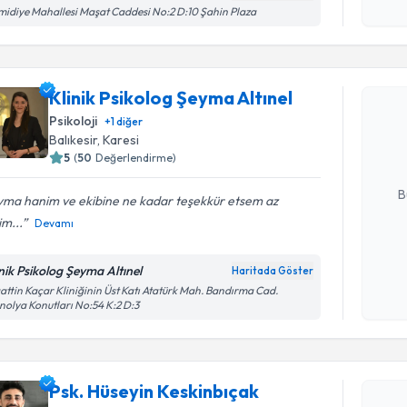
Kişisel
idiye Mahallesi Maşat Caddesi No:2 D:10 Şahin Plaza
okudum
Randevu T
işlenm
Klinik Psikolog Şeyma Altınel
Klinik Psi
oluşturun. 
Psikoloji
+
1
diğer
hazırlandığ
Balıkesir
, Karesi
5
(
50
Değerlendirme)
E-posta Ad
B
yma hanim ve ekibine ne kadar teşekkür etsem az
m...
Devamı
Kişisel
inik Psikolog Şeyma Altınel
Haritada Göster
okudum
Randevu T
attin Kaçar Kliniğinin Üst Katı Atatürk Mah. Bandırma Cad.
işlenm
olya Konutları No:54 K:2 D:3
Psk. Hüse
Size bu uzm
hazırlandığ
Psk. Hüseyin Keskinbıçak