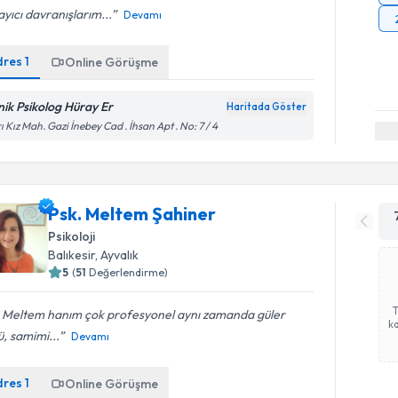
ayıcı davranışlarım...
Devamı
dres
1
Online Görüşme
inik Psikolog Hüray Er
Haritada Göster
ı Kız Mah. Gazi İnebey Cad . İhsan Apt . No: 7 / 4
Psk. Meltem Şahiner
Psikoloji
Balıkesir
, Ayvalık
5
(
51
Değerlendirme)
. Meltem hanım çok profesyonel aynı zamanda güler
ka
ü, samimi...
Devamı
dres
1
Online Görüşme