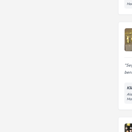
Ham
Se
beni
Kl
Ala
Man