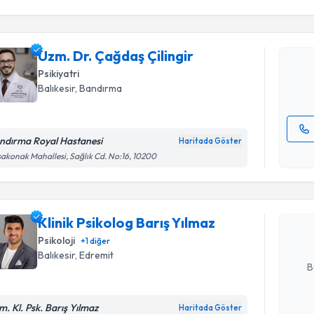
Uzm. Dr. Ç
Size bu uzm
Uzm. Dr. Çağdaş Çilingir
hazırlandığ
Psikiyatri
E-posta Ad
Balıkesir
, Bandırma
ndırma Royal Hastanesi
Haritada Göster
Randevu T
Kişisel
akonak Mahallesi, Sağlık Cd. No:16, 10200
okudum
işlenm
Klinik Psi
oluşturun. 
Klinik Psikolog Barış Yılmaz
hazırlandığ
Psikoloji
+
1
diğer
E-posta Ad
Balıkesir
, Edremit
B
m. Kl. Psk. Barış Yılmaz
Haritada Göster