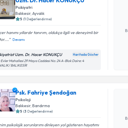
Uzm. Dr. Hacer KONUKÇU
oluşturun. 
Psikiyatri
hazırlandığ
Balıkesir
, Ayvalık
5
(
1
Değerlendirme)
E-posta Ad
B
er hanımı yıllardır tanırım, oldukça ilgili ve deneyimli bir
or....
Devamı
Kişisel
ikiyatrist Uzm. Dr. Hacer KONUKÇU
Haritada Göster
okudum
 Evler Mahallesi 29 Mayıs Caddesi No: 24 A-Blok Daire: 4
işlenm
VALIK/ BALIKESİR
Randevu T
Psk. Fahr
Psk. Fahriye Şendoğan
Size bu uzm
hazırlandığ
Psikoloji
Balıkesir
, Bandırma
E-posta Ad
5
(
3
Değerlendirme)
B
im psikolojik sorunlarımı dinleyen yol gösteren hayatımı