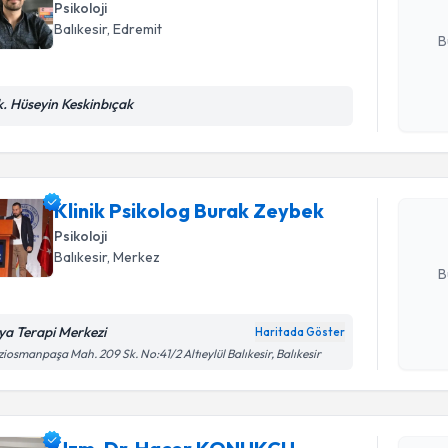
Psikoloji
E-posta Ad
Balıkesir
, Edremit
B
Randevu T
k. Hüseyin Keskinbıçak
Kişisel
okudum
işlenm
Klinik Ps
oluşturun. 
Klinik Psikolog Burak Zeybek
hazırlandığ
Psikoloji
E-posta Ad
Balıkesir
, Merkez
B
ya Terapi Merkezi
Haritada Göster
Kişisel
iosmanpaşa Mah. 209 Sk. No:41/2 Altıeylül Balıkesir, Balıkesir
okudum
Randevu T
işlenm
Uzm. Dr.