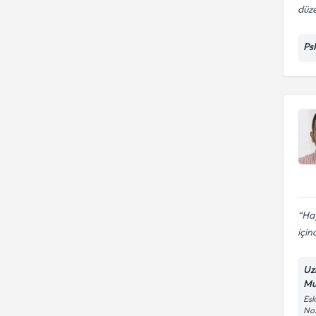
düze
Ps
Hay
için
Uz
Mu
Esk
No