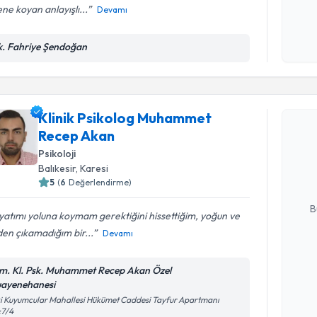
ne koyan anlayışlı...
Devamı
Kişisel
okudum
k. Fahriye Şendoğan
işlenm
Randevu T
Klinik Psikolog Muhammet
Recep Akan
Klinik Ps
talebi oluş
Psikoloji
takvim hazı
Balıkesir
, Karesi
5
(
6
Değerlendirme)
E-posta Ad
B
atımı yoluna koymam gerektiğini hissettiğim, yoğun ve
den çıkamadığım bir...
Devamı
Kişisel
m. Kl. Psk. Muhammet Recep Akan Özel
okudum
ayenehanesi
işlenm
Randevu T
i Kuyumcular Mahallesi Hükümet Caddesi Tayfur Apartmanı
:7/4