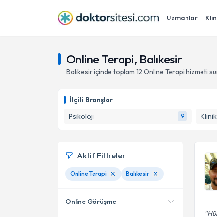
Uzmanlar
Klin
Online Terapi, Balıkesir
Balıkesir
içinde toplam
12
Online Terapi hizmeti s
İlgili Branşlar
Psikoloji
Klini
9
Aktif Filtreler
Online Terapi
Balıkesir
Online Görüşme
Hür