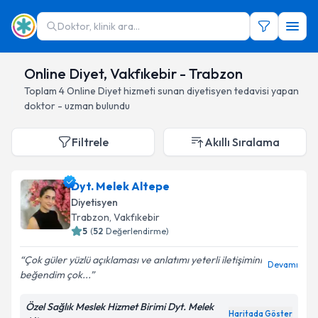
Doktor, klinik ara...
Online Diyet, Vakfıkebir - Trabzon
Toplam
4
Online Diyet hizmeti sunan diyetisyen
tedavisi yapan
doktor - uzman bulundu
Filtrele
Akıllı Sıralama
Dyt. Melek Altepe
Diyetisyen
Trabzon
, Vakfıkebir
5
(
52
Değerlendirme)
Çok güler yüzlü açıklaması ve anlatımı yeterli iletişimini
Devamı
beğendim çok...
Özel Sağlık Meslek Hizmet Birimi Dyt. Melek
Haritada Göster