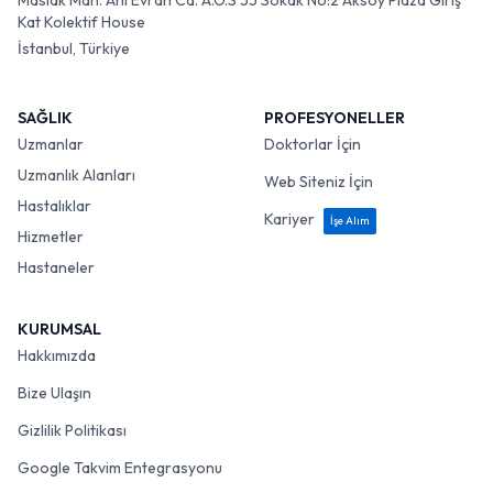
Maslak Mah. Ahi Evran Cd. A.O.S 55 Sokak No:2 Aksoy Plaza Giriş
Kat Kolektif House
İstanbul, Türkiye
SAĞLIK
PROFESYONELLER
Uzmanlar
Doktorlar İçin
Uzmanlık Alanları
Web Siteniz İçin
Hastalıklar
Kariyer
İşe Alım
Hizmetler
Hastaneler
KURUMSAL
Hakkımızda
Bize Ulaşın
Gizlilik Politikası
Google Takvim Entegrasyonu