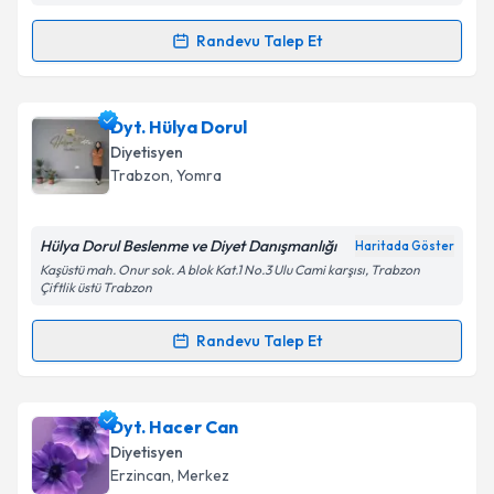
Randevu Talep Et
Randevu Takvimi Talebi
Dyt. Melisa Nur Bulut
için randevu takvimi talebi
Dyt. Hülya Dorul
oluşturun. Size bu uzmandan randevu almanız için bir
Diyetisyen
takvim hazırlandığında e-posta ile bilgilendireceğiz.
Trabzon
, Yomra
E-posta Adresiniz
Hülya Dorul Beslenme ve Diyet Danışmanlığı
Haritada Göster
Kaşüstü mah. Onur sok. A blok Kat.1 No.3 Ulu Cami karşısı, Trabzon
Çiftlik üstü Trabzon
Kişisel verilerimin işlenmesine ilişkin
Aydınlatma
Randevu Talep Et
Metni
'ni okudum ve kişisel verilerimin belirtilen
Randevu Takvimi Talebi
kapsamda işlenmesini kabul ediyorum.
Dyt. Hülya Dorul
için randevu takvimi talebi oluşturun.
Dyt. Hacer Can
Takvim Talebini Gönder
Size bu uzmandan randevu almanız için bir takvim
Diyetisyen
hazırlandığında e-posta ile bilgilendireceğiz.
Erzincan
, Merkez