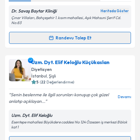
Dr. Savaş Baytar Kliniği
Haritada Göster
Çınar Villaları, Bahçeşehir 1. kısım mahallesi, Aşık Mahsuni Şerif Cd.
No:83
Randevu Talep Et
Randevu Takvimi Talebi
Uzm. Dyt. Bilgen Tanyel
için randevu takvimi talebi
Uzm. Dyt. Elif Keloğlu Küçükaslan
oluşturun. Size bu uzmandan randevu almanız için bir
Diyetisyen
takvim hazırlandığında e-posta ile bilgilendireceğiz.
İstanbul
, Şişli
5
(
22
Değerlendirme)
E-posta Adresiniz
Senin beslenme ile ilgili sorunları konuşup çok güzel
Devamı
anlatıp açıklayan...
Uzm. Dyt. Elif Keloğlu
Kişisel verilerimin işlenmesine ilişkin
Aydınlatma
Esentepe mahallesi Büyükdere caddesi No 124 Özsezen iş merkezi B blok
Metni
'ni okudum ve kişisel verilerimin belirtilen
kat 1
kapsamda işlenmesini kabul ediyorum.