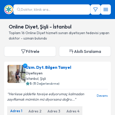
Doktor, klinik ara...
Online Diyet, Şişli - İstanbul
Toplam
16
Online Diyet hizmeti sunan diyetisyen
tedavisi yapan
doktor - uzman bulundu
Filtrele
Akıllı Sıralama
Uzm. Dyt. Bilgen Tanyel
Diyetisyen
İstanbul
, Şişli
5
(
11
Değerlendirme)
Herkese şiddetle tavsiye ediyorumaç kalmadan
Devamı
zayıflamak mümkün mü diyorsanız doğru...
Adres
1
Adres
2
Adres
3
Adres
4