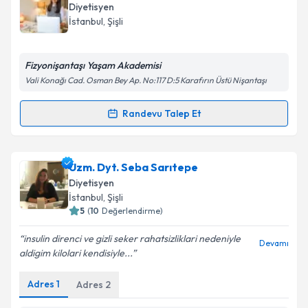
oluşturun. Size bu uzmandan randevu almanız için bir
Diyetisyen
takvim hazırlandığında e-posta ile bilgilendireceğiz.
İstanbul
, Şişli
E-posta Adresiniz
Fizyonişantaşı Yaşam Akademisi
Vali Konağı Cad. Osman Bey Ap. No:117 D:5 Karafırın Üstü Nişantaşı
Kişisel verilerimin işlenmesine ilişkin
Aydınlatma
Randevu Talep Et
Randevu Takvimi Talebi
Metni
'ni okudum ve kişisel verilerimin belirtilen
kapsamda işlenmesini kabul ediyorum.
Dyt. Melda Mutlu
için randevu takvimi talebi
Uzm. Dyt. Seba Sarıtepe
oluşturun. Size bu uzmandan randevu almanız için bir
Takvim Talebini Gönder
Diyetisyen
takvim hazırlandığında e-posta ile bilgilendireceğiz.
İstanbul
, Şişli
5
(
10
Değerlendirme)
E-posta Adresiniz
insulin direnci ve gizli seker rahatsizliklari nedeniyle
Devamı
aldigim kilolari kendisiyle...
Adres
1
Adres
2
Kişisel verilerimin işlenmesine ilişkin
Aydınlatma
Metni
'ni okudum ve kişisel verilerimin belirtilen