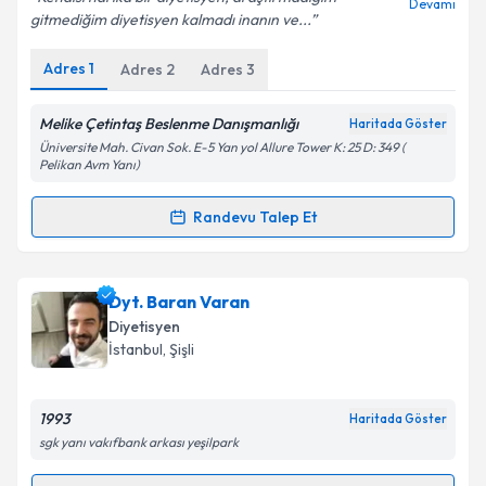
Devamı
gitmediğim diyetisyen kalmadı inanın ve...
Adres
1
Adres
2
Adres
3
Kişisel verilerimin işlenmesine ilişkin
Aydınlatma
Metni
'ni okudum ve kişisel verilerimin belirtilen
kapsamda işlenmesini kabul ediyorum.
Melike Çetintaş Beslenme Danışmanlığı
Haritada Göster
Üniversite Mah. Civan Sok. E-5 Yan yol Allure Tower K: 25 D: 349 (
Pelikan Avm Yanı)
Takvim Talebini Gönder
Randevu Talep Et
Randevu Takvimi Talebi
Uzm. Dyt. Melike Çetintaş
için randevu takvimi
Dyt. Baran Varan
talebi oluşturun. Size bu uzmandan randevu almanız
Diyetisyen
için bir takvim hazırlandığında e-posta ile
İstanbul
, Şişli
bilgilendireceğiz.
E-posta Adresiniz
1993
Haritada Göster
sgk yanı vakıfbank arkası yeşilpark