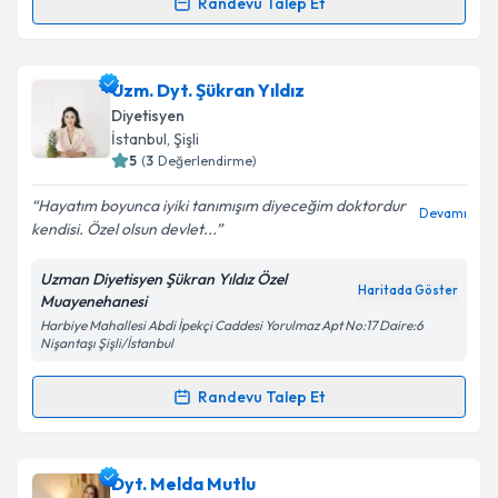
Randevu Talep Et
Randevu Takvimi Talebi
Takvim Talebini Gönder
Uzm. Dyt. Buket Sözan
için randevu takvimi talebi
Uzm. Dyt. Şükran Yıldız
oluşturun. Size bu uzmandan randevu almanız için bir
Diyetisyen
takvim hazırlandığında e-posta ile bilgilendireceğiz.
İstanbul
, Şişli
5
(
3
Değerlendirme)
E-posta Adresiniz
Hayatım boyunca iyiki tanımışım diyeceğim doktordur
Devamı
kendisi. Özel olsun devlet...
Uzman Diyetisyen Şükran Yıldız Özel
Kişisel verilerimin işlenmesine ilişkin
Aydınlatma
Haritada Göster
Muayenehanesi
Metni
'ni okudum ve kişisel verilerimin belirtilen
Harbiye Mahallesi Abdi İpekçi Caddesi Yorulmaz Apt No:17 Daire:6
kapsamda işlenmesini kabul ediyorum.
Nişantaşı Şişli/İstanbul
Randevu Talep Et
Takvim Talebini Gönder
Randevu Takvimi Talebi
Uzm. Dyt. Şükran Yıldız
için randevu takvimi talebi
Dyt. Melda Mutlu