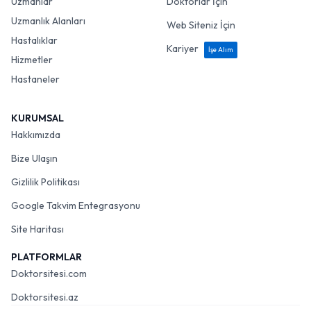
Uzmanlar
Doktorlar İçin
Uzmanlık Alanları
Web Siteniz İçin
Hastalıklar
Kariyer
İşe Alım
Hizmetler
Hastaneler
KURUMSAL
Hakkımızda
Bize Ulaşın
Gizlilik Politikası
Google Takvim Entegrasyonu
Site Haritası
PLATFORMLAR
Doktorsitesi.com
Doktorsitesi.az