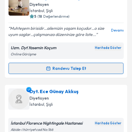
oluşturun. Size bu uzmandan randevu almanız için bir
Takvim Talebini Gönder
Diyetisyen
takvim hazırlandığında e-posta ile bilgilendireceğiz.
İstanbul
, Şişli
5
(
18
Değerlendirme)
E-posta Adresiniz
Muhteşem birisidir…ailemizin yaşam koçudur…o size
Devamı
uyum saglar…çalışmanıza düzeninize göre liste...
Uzm. Dyt.Yasemin Koçum
Haritada Göster
Kişisel verilerimin işlenmesine ilişkin
Aydınlatma
Online Görüşme
Metni
'ni okudum ve kişisel verilerimin belirtilen
kapsamda işlenmesini kabul ediyorum.
Randevu Talep Et
Randevu Takvimi Talebi
Takvim Talebini Gönder
Uzm. Dyt. Yasemin Koçum
için randevu takvimi
Dyt. Ece Günay Akkuş
talebi oluşturun. Size bu uzmandan randevu almanız
Diyetisyen
için bir takvim hazırlandığında e-posta ile
İstanbul
, Şişli
bilgilendireceğiz.
E-posta Adresiniz
İstanbul Florence Nightingale Hastanesi
Haritada Göster
Abide-i hürriyet cad No:166