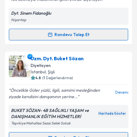
Dyt. Sinem Fidanoğlu
Nişantaşı
Kişisel verilerimin işlenmesine ilişkin
Aydınlatma
Metni
'ni okudum ve kişisel verilerimin belirtilen
kapsamda işlenmesini kabul ediyorum.
Randevu Talep Et
Randevu Takvimi Talebi
Takvim Talebini Gönder
Dyt. Sinem Fidanoğlu
için randevu takvimi talebi
Uzm. Dyt. Buket Sözan
oluşturun. Size bu uzmandan randevu almanız için bir
Diyetisyen
takvim hazırlandığında e-posta ile bilgilendireceğiz.
İstanbul
, Şişli
4.8
(
1
Değerlendirme)
E-posta Adresiniz
Öncelikle Güler yüzlü, ilgili, samimi mesleğinden
Devamı
ziyade kendisini danışanının yerine...
BUKET SÖZAN- 4B SAĞLIKLI YAŞAM ve
Kişisel verilerimin işlenmesine ilişkin
Aydınlatma
Haritada Göster
DANIŞMANLIK EĞİTİM HİZMETLERİ
Metni
'ni okudum ve kişisel verilerimin belirtilen
Teşvikiye Mahallesi Sezai Selek Sokak
kapsamda işlenmesini kabul ediyorum.