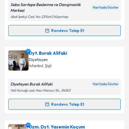
kapsamda işlenmesini kabul ediyorum.
Seba Sarıtepe Beslenme ve Danışmanlık
Haritada Göster
Merkezi
Abdi İpekçi Cad. No: 23 Kat:2 Nişantaşı
Takvim Talebini Gönder
Randevu Talep Et
Randevu Takvimi Talebi
Uzm. Dyt. Seba Sarıtepe
için randevu takvimi talebi
Dyt. Burak Alifaki
oluşturun. Size bu uzmandan randevu almanız için bir
Diyetisyen
takvim hazırlandığında e-posta ile bilgilendireceğiz.
İstanbul
, Şişli
E-posta Adresiniz
Diyetisyen Burak Alifaki
Haritada Göster
Vali Konağı cad, Hacı Mansur Sk., 34363
Kişisel verilerimin işlenmesine ilişkin
Aydınlatma
Randevu Talep Et
Randevu Takvimi Talebi
Metni
'ni okudum ve kişisel verilerimin belirtilen
kapsamda işlenmesini kabul ediyorum.
Dyt. Burak Alifaki
için randevu takvimi talebi
Uzm. Dyt. Yasemin Koçum