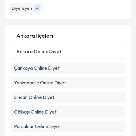
takvim hazırlandığında e-posta ile bilgilendireceğiz.
Diyetisyen
4
E-posta Adresiniz
Ankara İlçeleri
Kişisel verilerimin işlenmesine ilişkin
Aydınlatma
Metni
'ni okudum ve kişisel verilerimin belirtilen
Ankara
Online Diyet
kapsamda işlenmesini kabul ediyorum.
Çankaya
Online Diyet
Takvim Talebini Gönder
Yenimahalle
Online Diyet
Sincan
Online Diyet
Gölbaşı
Online Diyet
Pursaklar
Online Diyet