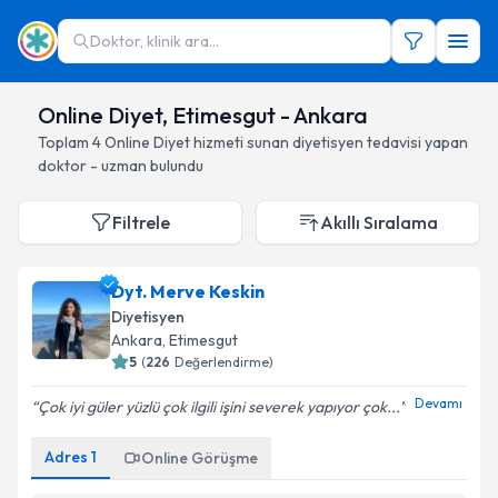
Doktor, klinik ara...
Online Diyet, Etimesgut - Ankara
Toplam
4
Online Diyet hizmeti sunan diyetisyen
tedavisi yapan
doktor - uzman bulundu
Filtrele
Akıllı Sıralama
Dyt. Merve Keskin
Diyetisyen
Ankara
, Etimesgut
5
(
226
Değerlendirme)
Devamı
Çok iyi güler yüzlü çok ilgili işini severek yapıyor çok...
Adres
1
Online Görüşme