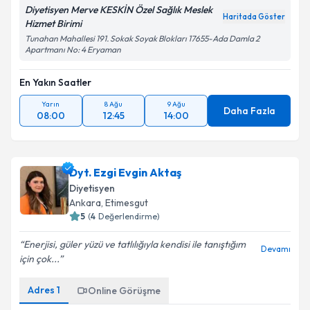
Diyetisyen Merve KESKİN Özel Sağlık Meslek
Haritada Göster
Hizmet Birimi
Tunahan Mahallesi 191. Sokak Soyak Blokları 17655-Ada Damla 2
Apartmanı No: 4 Eryaman
En Yakın Saatler
Yarın
8 Ağu
9 Ağu
Daha Fazla
08:00
12:45
14:00
Dyt. Ezgi Evgin Aktaş
Diyetisyen
Ankara
, Etimesgut
5
(
4
Değerlendirme)
Enerjisi, güler yüzü ve tatlılığıyla kendisi ile tanıştığım
Devamı
için çok...
Adres
1
Online Görüşme