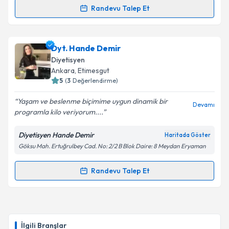
Takvim Talebini Gönder
Randevu Talep Et
Randevu Takvimi Talebi
Dyt. Ebru Özçelik
için randevu takvimi talebi
Dyt. Hande Demir
oluşturun. Size bu uzmandan randevu almanız için bir
Diyetisyen
takvim hazırlandığında e-posta ile bilgilendireceğiz.
Ankara
, Etimesgut
5
(
3
Değerlendirme)
E-posta Adresiniz
Yaşam ve beslenme biçimime uygun dinamik bir
Devamı
programla kilo veriyorum....
Diyetisyen Hande Demir
Haritada Göster
Kişisel verilerimin işlenmesine ilişkin
Aydınlatma
Göksu Mah. Ertuğrulbey Cad. No: 2/2 B Blok Daire: 8 Meydan Eryaman
Metni
'ni okudum ve kişisel verilerimin belirtilen
kapsamda işlenmesini kabul ediyorum.
Randevu Talep Et
Randevu Takvimi Talebi
Takvim Talebini Gönder
Dyt. Hande Demir
için randevu takvimi talebi
oluşturun. Size bu uzmandan randevu almanız için bir
İlgili Branşlar