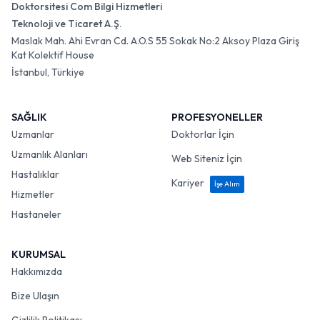
Doktorsitesi Com Bilgi Hizmetleri
Teknoloji ve Ticaret A.Ş.
Maslak Mah. Ahi Evran Cd. A.O.S 55 Sokak No:2 Aksoy Plaza Giriş
Kat Kolektif House
İstanbul, Türkiye
SAĞLIK
PROFESYONELLER
Uzmanlar
Doktorlar İçin
Uzmanlık Alanları
Web Siteniz İçin
Hastalıklar
Kariyer
İşe Alım
Hizmetler
Hastaneler
KURUMSAL
Hakkımızda
Bize Ulaşın