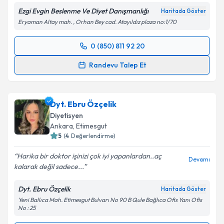
Ezgi Evgin Beslenme Ve Diyet Danışmanlığı
Haritada Göster
Eryaman Altay mah. , Orhan Bey cad. Atayıldız plaza no:1/70
0 (850) 811 92 20
Randevu Takvimi Talebi
Randevu Talep Et
Dyt. Ezgi Evgin Aktaş
için randevu takvimi talebi
oluşturun. Size bu uzmandan randevu almanız için bir
Dyt. Ebru Özçelik
takvim hazırlandığında e-posta ile bilgilendireceğiz.
Diyetisyen
E-posta Adresiniz
Ankara
, Etimesgut
5
(
4
Değerlendirme)
Harika bir doktor işinizi çok iyi yapanlardan..aç
Devamı
kalarak değil sadece...
Kişisel verilerimin işlenmesine ilişkin
Aydınlatma
Metni
'ni okudum ve kişisel verilerimin belirtilen
Dyt. Ebru Özçelik
Haritada Göster
kapsamda işlenmesini kabul ediyorum.
Yeni Ballıca Mah. Etimesgut Bulvarı No 90 B Qule Bağlıca Ofis Yanı Ofis
No : 25