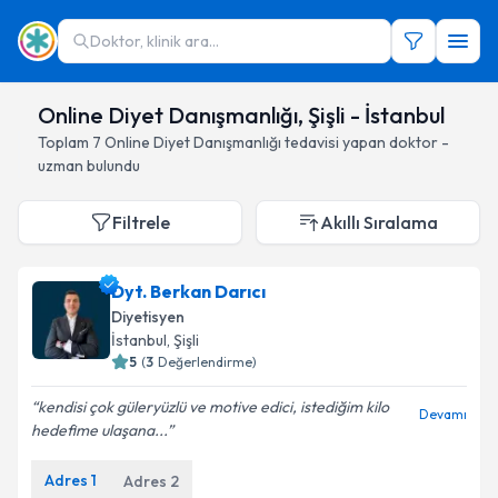
Doktor, klinik ara...
Online Diyet Danışmanlığı, Şişli - İstanbul
Toplam
7
Online Diyet Danışmanlığı
tedavisi yapan doktor -
uzman bulundu
Filtrele
Akıllı Sıralama
Dyt. Berkan Darıcı
Diyetisyen
İstanbul
, Şişli
5
(
3
Değerlendirme)
kendisi çok güleryüzlü ve motive edici, istediğim kilo
Devamı
hedefime ulaşana...
Adres
1
Adres
2