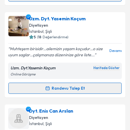
Takvim Talebini Gönder
Uzm. Dyt. Buket Sözan
için randevu takvimi talebi
Uzm. Dyt. Yasemin Koçum
oluşturun. Size bu uzmandan randevu almanız için bir
Diyetisyen
takvim hazırlandığında e-posta ile bilgilendireceğiz.
İstanbul
, Şişli
5
(
18
Değerlendirme)
E-posta Adresiniz
Muhteşem birisidir…ailemizin yaşam koçudur…o size
Devamı
uyum saglar…çalışmanıza düzeninize göre liste...
Uzm. Dyt.Yasemin Koçum
Haritada Göster
Kişisel verilerimin işlenmesine ilişkin
Aydınlatma
Online Görüşme
Metni
'ni okudum ve kişisel verilerimin belirtilen
kapsamda işlenmesini kabul ediyorum.
Randevu Talep Et
Randevu Takvimi Talebi
Takvim Talebini Gönder
Uzm. Dyt. Yasemin Koçum
için randevu takvimi
Dyt. Enis Can Arslan
talebi oluşturun. Size bu uzmandan randevu almanız
Diyetisyen
için bir takvim hazırlandığında e-posta ile
İstanbul
, Şişli
bilgilendireceğiz.