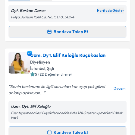
Dyt. Berkan Darıcı
Haritada Göster
Fulya, Aytekin Kotil Cd. No:13 D:0, 34394
Randevu Talep Et
Randevu Takvimi Talebi
Dyt. Berkan Darıcı
için randevu takvimi talebi
Uzm. Dyt. Elif Keloğlu Küçükaslan
oluşturun. Size bu uzmandan randevu almanız için bir
Diyetisyen
takvim hazırlandığında e-posta ile bilgilendireceğiz.
İstanbul
, Şişli
5
(
22
Değerlendirme)
E-posta Adresiniz
Senin beslenme ile ilgili sorunları konuşup çok güzel
Devamı
anlatıp açıklayan...
Uzm. Dyt. Elif Keloğlu
Kişisel verilerimin işlenmesine ilişkin
Aydınlatma
Esentepe mahallesi Büyükdere caddesi No 124 Özsezen iş merkezi B blok
Metni
'ni okudum ve kişisel verilerimin belirtilen
kat 1
kapsamda işlenmesini kabul ediyorum.
Randevu Talep Et