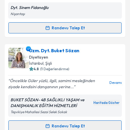
Dyt. Sinem Fidanoğlu
Nişantaşı
Kişisel verilerimin işlenmesine ilişkin
Aydınlatma
Metni
'ni okudum ve kişisel verilerimin belirtilen
kapsamda işlenmesini kabul ediyorum.
Randevu Talep Et
Randevu Takvimi Talebi
Takvim Talebini Gönder
Dyt. Sinem Fidanoğlu
için randevu takvimi talebi
Uzm. Dyt. Buket Sözan
oluşturun. Size bu uzmandan randevu almanız için bir
Diyetisyen
takvim hazırlandığında e-posta ile bilgilendireceğiz.
İstanbul
, Şişli
4.8
(
1
Değerlendirme)
E-posta Adresiniz
Öncelikle Güler yüzlü, ilgili, samimi mesleğinden
Devamı
ziyade kendisini danışanının yerine...
BUKET SÖZAN- 4B SAĞLIKLI YAŞAM ve
Kişisel verilerimin işlenmesine ilişkin
Aydınlatma
Haritada Göster
DANIŞMANLIK EĞİTİM HİZMETLERİ
Metni
'ni okudum ve kişisel verilerimin belirtilen
Teşvikiye Mahallesi Sezai Selek Sokak
kapsamda işlenmesini kabul ediyorum.
Randevu Talep Et
Randevu Takvimi Talebi