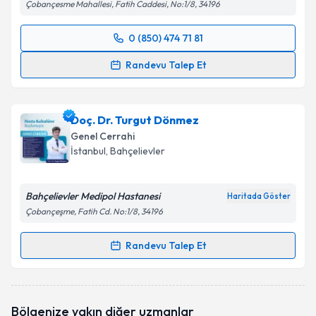
Çobançesme Mahallesi, Fatih Caddesi, No:1/8, 34196
0 (850) 474 71 81
Randevu Takvimi Talebi
Randevu Talep Et
Prof. Dr. Ali Aktekin
için randevu takvimi talebi
oluşturun. Size bu uzmandan randevu almanız için bir
Doç. Dr. Turgut Dönmez
takvim hazırlandığında e-posta ile bilgilendireceğiz.
Genel Cerrahi
E-posta Adresiniz
İstanbul
, Bahçelievler
Bahçelievler Medipol Hastanesi
Haritada Göster
Çobançeşme, Fatih Cd. No:1/8, 34196
Kişisel verilerimin işlenmesine ilişkin
Aydınlatma
Metni
'ni okudum ve kişisel verilerimin belirtilen
Randevu Talep Et
kapsamda işlenmesini kabul ediyorum.
Randevu Takvimi Talebi
Takvim Talebini Gönder
Doç. Dr. Turgut Dönmez
için randevu takvimi talebi
Bölgenize yakın diğer uzmanlar
oluşturun. Size bu uzmandan randevu almanız için bir