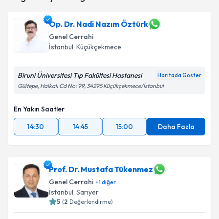
takvim hazırlandığında e-posta ile bilgilendireceğiz.
Op. Dr. Nadi Nazım Öztürk
E-posta Adresiniz
Genel Cerrahi
İstanbul
, Küçükçekmece
Biruni Üniversitesi Tıp Fakültesi Hastanesi
Kişisel verilerimin işlenmesine ilişkin
Aydınlatma
Haritada Göster
Metni
'ni okudum ve kişisel verilerimin belirtilen
Gültepe, Halkalı Cd No: 99, 34295 Küçükçekmece/İstanbul
kapsamda işlenmesini kabul ediyorum.
En Yakın Saatler
Takvim Talebini Gönder
14:30
14:45
15:00
Daha Fazla
Prof. Dr. Mustafa Tükenmez
Genel Cerrahi
+
1
diğer
İstanbul
, Sarıyer
5
(
2
Değerlendirme)