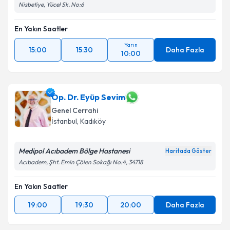
Nisbetiye, Yücel Sk. No:6
En Yakın Saatler
Yarın
15:00
15:30
Daha Fazla
10:00
Op. Dr. Eyüp Sevim
Genel Cerrahi
İstanbul
, Kadıköy
Medipol Acıbadem Bölge Hastanesi
Haritada Göster
Acıbadem, Şht. Emin Çölen Sokağı No:4, 34718
En Yakın Saatler
19:00
19:30
20:00
Daha Fazla