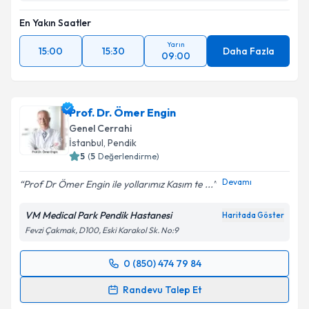
En Yakın Saatler
Yarın
15:00
15:30
Daha Fazla
09:00
Prof. Dr. Ömer Engin
Genel Cerrahi
İstanbul
, Pendik
5
(
5
Değerlendirme)
Devamı
Prof Dr Ömer Engin ile yollarımız Kasım te ...
VM Medical Park Pendik Hastanesi
Haritada Göster
Fevzi Çakmak, D100, Eski Karakol Sk. No:9
0 (850) 474 79 84
Randevu Takvimi Talebi
Randevu Talep Et