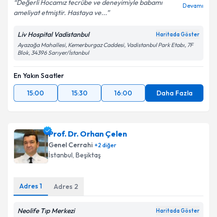
Değerli Hocamız tecrübe ve deneyimiyle babamı
Devamı
ameliyat etmiştir. Hastaya ve...
Liv Hospital Vadistanbul
Haritada Göster
Ayazağa Mahallesi, Kemerburgaz Caddesi, Vadistanbul Park Etabı, 7F
Blok, 34396 Sarıyer/İstanbul
En Yakın Saatler
15:00
15:30
16:00
Daha Fazla
Prof. Dr. Orhan Çelen
Genel Cerrahi
+
2
diğer
İstanbul
, Beşiktaş
Adres
1
Adres
2
Neolife Tıp Merkezi
Haritada Göster