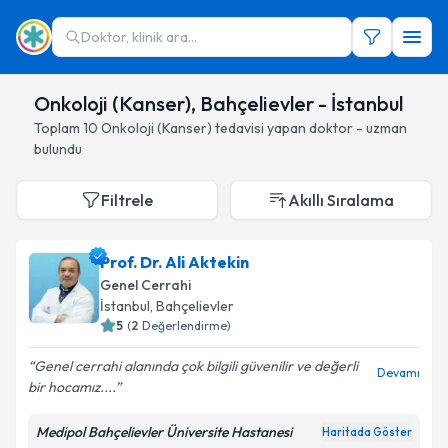
Doktor, klinik ara...
Onkoloji (Kanser), Bahçelievler - İstanbul
Toplam
10
Onkoloji (Kanser)
tedavisi yapan doktor - uzman
bulundu
Filtrele
Akıllı Sıralama
Prof. Dr. Ali Aktekin
Genel Cerrahi
İstanbul
, Bahçelievler
5
(
2
Değerlendirme)
Genel cerrahi alanında çok bilgili güvenilir ve değerli
Devamı
bir hocamız....
Medipol Bahçelievler Üniversite Hastanesi
Haritada Göster