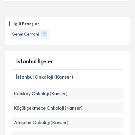
Prof. Dr. Ömer Engin
için randevu takvimi talebi
oluşturun. Size bu uzmandan randevu almanız için bir
takvim hazırlandığında e-posta ile bilgilendireceğiz.
İlgili Branşlar
E-posta Adresiniz
Genel Cerrahi
2
Kişisel verilerimin işlenmesine ilişkin
Aydınlatma
İstanbul İlçeleri
Metni
'ni okudum ve kişisel verilerimin belirtilen
kapsamda işlenmesini kabul ediyorum.
İstanbul
Onkoloji (Kanser)
Takvim Talebini Gönder
Kadıköy
Onkoloji (Kanser)
Küçükçekmece
Onkoloji (Kanser)
Ataşehir
Onkoloji (Kanser)