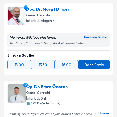
Doç. Dr. Mürşit Dincer
Genel Cerrahi
İstanbul
, Ataşehir
Memorial Göztepe Hastanesi
Haritada Göster
Yeni Sahra, Karaman Cd No: 1, 34634 Ataşehir/İstanbul
En Yakın Saatler
15:00
15:30
16:00
Daha Fazla
Op. Dr. Emre Özoran
Genel Cerrahi
İstanbul
, Şişli
5
(
5
Değerlendirme)
Devamı
Tam ay önce tüp mide ameliyatı oldum Emre hocayı...