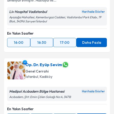
ameliyat etmiştir. Hastaya ve...
Liv Hospital Vadistanbul
Haritada Göster
Ayazağa Mahallesi, Kemerburgaz Caddesi, Vadistanbul Park Etabı, 7F
Blok, 34396 Sarıyer/İstanbul
En Yakın Saatler
16:00
16:30
17:00
Daha Fazla
Op. Dr. Eyüp Sevim
Genel Cerrahi
İstanbul
, Kadıköy
Medipol Acıbadem Bölge Hastanesi
Haritada Göster
Acıbadem, Şht. Emin Çölen Sokağı No:4, 34718
En Yakın Saatler