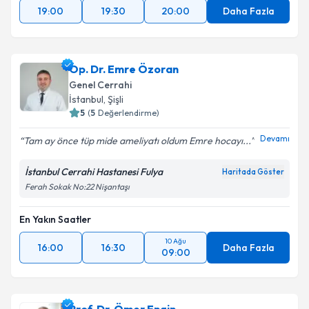
19:00
19:30
20:00
Daha Fazla
Op. Dr. Emre Özoran
Genel Cerrahi
İstanbul
, Şişli
5
(
5
Değerlendirme)
Devamı
Tam ay önce tüp mide ameliyatı oldum Emre hocayı...
İstanbul Cerrahi Hastanesi Fulya
Haritada Göster
Ferah Sokak No:22 Nişantaşı
En Yakın Saatler
10 Ağu
16:00
16:30
Daha Fazla
09:00