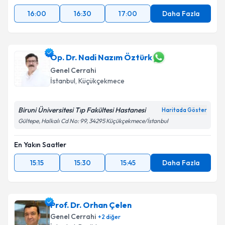
16:00
16:30
17:00
Daha Fazla
Op. Dr. Nadi Nazım Öztürk
Genel Cerrahi
İstanbul
, Küçükçekmece
Biruni Üniversitesi Tıp Fakültesi Hastanesi
Haritada Göster
Gültepe, Halkalı Cd No: 99, 34295 Küçükçekmece/İstanbul
En Yakın Saatler
15:15
15:30
15:45
Daha Fazla
Prof. Dr. Orhan Çelen
Genel Cerrahi
+
2
diğer