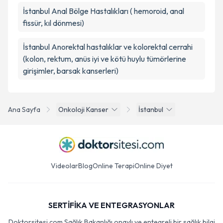
İstanbul Anal Bölge Hastalıkları ( hemoroid, anal
fissür, kıl dönmesi)
İstanbul Anorektal hastalıklar ve kolorektal cerrahi
(kolon, rektum, anüs iyi ve kötü huylu tümörlerine
girişimler, barsak kanserleri)
Ana Sayfa
Onkoloji Kanser
İstanbul
Videolar
Blog
Online Terapi
Online Diyet
SERTİFİKA VE ENTEGRASYONLAR
Doktorsitesi.com Sağlık Bakanlığı onaylı ve entegreli bir sağlık bilgi