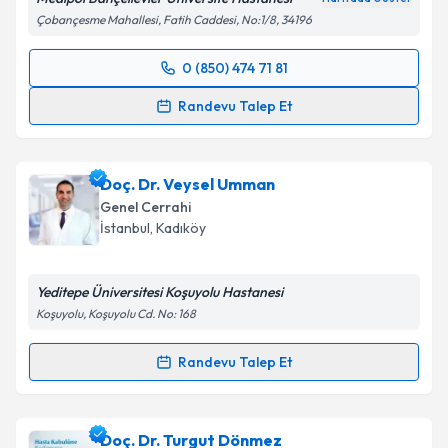
Çobançesme Mahallesi, Fatih Caddesi, No:1/8, 34196
0 (850) 474 71 81
Randevu Takvimi Talebi
Randevu Talep Et
Prof. Dr. Ali Aktekin
için randevu takvimi talebi
oluşturun. Size bu uzmandan randevu almanız için bir
Doç. Dr. Veysel Umman
takvim hazırlandığında e-posta ile bilgilendireceğiz.
Genel Cerrahi
E-posta Adresiniz
İstanbul
, Kadıköy
Yeditepe Üniversitesi Koşuyolu Hastanesi
Koşuyolu, Koşuyolu Cd. No: 168
Kişisel verilerimin işlenmesine ilişkin
Aydınlatma
Metni
'ni okudum ve kişisel verilerimin belirtilen
Randevu Talep Et
kapsamda işlenmesini kabul ediyorum.
Randevu Takvimi Talebi
Takvim Talebini Gönder
Doç. Dr. Veysel Umman
için randevu takvimi talebi
Doç. Dr. Turgut Dönmez