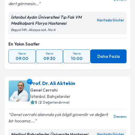
dert görmesin...
Kişisel verilerimin işlenmesine ilişkin
Aydınlatma
Metni
'ni okudum ve kişisel verilerimin belirtilen
İstanbul Aydın Üniversitesi Tıp Fak VM
kapsamda işlenmesini kabul ediyorum.
Haritada Göster
Medikalpark Florya Hastanesi
Beşyol Mh. Akasya sok. No:4
Takvim Talebini Gönder
En Yakın Saatler
Yarın
Yarın
Yarın
Daha Fazla
09:00
09:30
10:00
Prof. Dr. Ali Aktekin
Genel Cerrahi
İstanbul
, Bahçelievler
5
(
2
Değerlendirme)
Genel cerrahi alanında çok bilgili güvenilir ve değerli
Devamı
bir hocamız....
Medipol Bahçelievler Üniversite Hastanesi
Haritada Göster