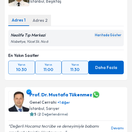
İstanbul
, Beşiktaş
Adres
1
Adres
2
Neolife Tıp Merkezi
Haritada Göster
Nisbetiye, Yücel Sk. No:6
En Yakın Saatler
Yarın
Yarın
Yarın
Daha Fazla
10:30
11:00
11:30
Prof. Dr. Mustafa Tükenmez
Genel Cerrahi
+
1
diğer
İstanbul
, Sarıyer
5
(
2
Değerlendirme)
Değerli Hocamız tecrübe ve deneyimiyle babamı
Devamı