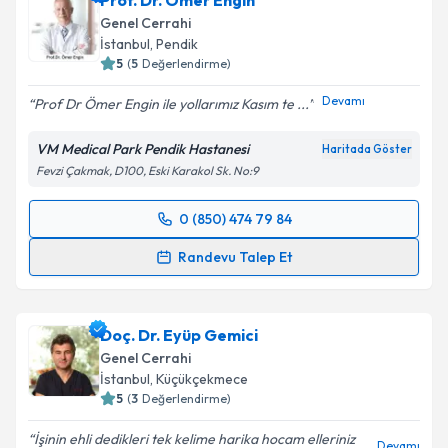
Prof. Dr. Ömer Engin
Genel Cerrahi
İstanbul
, Pendik
5
(
5
Değerlendirme)
Devamı
Prof Dr Ömer Engin ile yollarımız Kasım te ...
VM Medical Park Pendik Hastanesi
Haritada Göster
Fevzi Çakmak, D100, Eski Karakol Sk. No:9
0 (850) 474 79 84
Randevu Takvimi Talebi
Randevu Talep Et
Prof. Dr. Ömer Engin
için randevu takvimi talebi
oluşturun. Size bu uzmandan randevu almanız için bir
Doç. Dr. Eyüp Gemici
takvim hazırlandığında e-posta ile bilgilendireceğiz.
Genel Cerrahi
E-posta Adresiniz
İstanbul
, Küçükçekmece
5
(
3
Değerlendirme)
İşinin ehli dedikleri tek kelime harika hocam elleriniz
Devamı