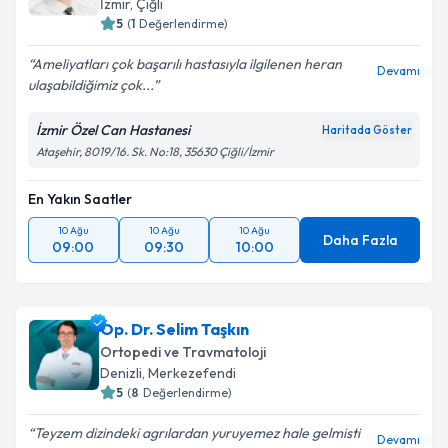
İzmir
, Çiğli
5
(
1
Değerlendirme)
Ameliyatları çok başarılı hastasıyla ilgilenen heran
Devamı
ulaşabildiğimiz çok...
Kişisel verilerimin işlenmesine ilişkin
Aydınlatma
Metni
'ni okudum ve kişisel verilerimin belirtilen
İzmir Özel Can Hastanesi
Haritada Göster
kapsamda işlenmesini kabul ediyorum.
Ataşehir, 8019/16. Sk. No:18, 35630 Çiğli/İzmir
Takvim Talebini Gönder
En Yakın Saatler
10 Ağu
10 Ağu
10 Ağu
Daha Fazla
09:00
09:30
10:00
Op. Dr. Selim Taşkın
Ortopedi ve Travmatoloji
Denizli
, Merkezefendi
5
(
8
Değerlendirme)
Teyzem dizindeki agrılardan yuruyemez hale gelmisti
Devamı