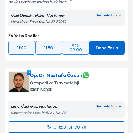
devlet hastanesindeki bi doktor...
Özel Denizli Tekden Hastanesi
Haritada Göster
Muratdede, Karcı Yolu No:57, 20010
En Yakın Saatler
10 Ağu
11:40
11:50
Daha Fazla
09:00
Op. Dr. Mustafa Özcan
Ortopedi ve Travmatoloji
İzmir
, Konak
İzmir Özel Gazi Hastanesi
Haritada Göster
Kahramanlar Mah. 1421 Sok. No: 29
0 (850) 811 70 76
Randevu Takvimi Talebi