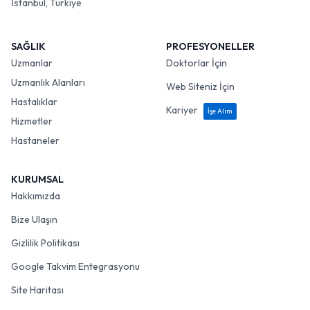
İstanbul, Türkiye
SAĞLIK
PROFESYONELLER
Uzmanlar
Doktorlar İçin
Uzmanlık Alanları
Web Siteniz İçin
Hastalıklar
Kariyer
İşe Alım
Hizmetler
Hastaneler
KURUMSAL
Hakkımızda
Bize Ulaşın
Gizlilik Politikası
Google Takvim Entegrasyonu
Site Haritası