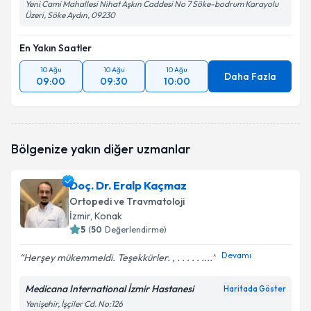
Yeni Cami Mahallesi Nihat Aşkın Caddesi No 7 Söke-bodrum Karayolu
Üzeri, Söke Aydın, 09230
En Yakın Saatler
10 Ağu
10 Ağu
10 Ağu
Daha Fazla
09:00
09:30
10:00
Bölgenize yakın diğer uzmanlar
Doç. Dr. Eralp Kaçmaz
Ortopedi ve Travmatoloji
İzmir
, Konak
5
(
50
Değerlendirme)
Devamı
Herşey mükemmeldi. Teşekkürler. , . . . . . ....
Medicana International İzmir Hastanesi
Haritada Göster
Yenişehir, İşçiler Cd. No:126