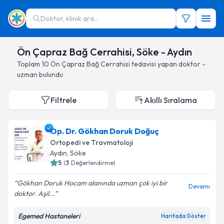
Doktor, klinik ara...
Ön Çapraz Bağ Cerrahisi, Söke - Aydın
Toplam
10
Ön Çapraz Bağ Cerrahisi
tedavisi yapan doktor -
uzman bulundu
Filtrele
Akıllı Sıralama
Op. Dr. Gökhan Doruk Doğuç
Ortopedi ve Travmatoloji
Aydın
, Söke
5
(
3
Değerlendirme)
Gökhan Doruk Hocam alanında uzman çok iyi bir
Devamı
doktor. Aşil...
Egemed Hastaneleri
Haritada Göster