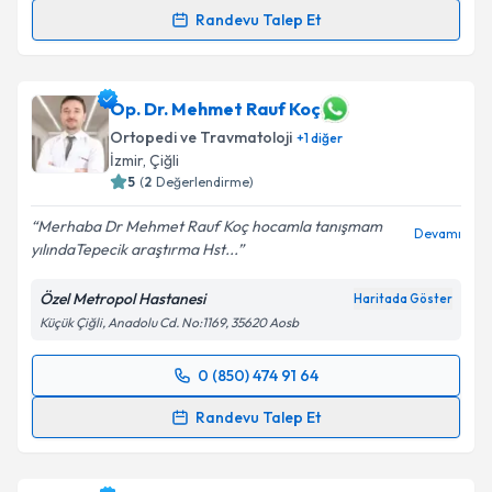
Randevu Talep Et
Op. Dr. Mustafa Özcan
için randevu takvimi talebi
oluşturun. Size bu uzmandan randevu almanız için bir
takvim hazırlandığında e-posta ile bilgilendireceğiz.
Op. Dr. Mehmet Rauf Koç
Ortopedi ve Travmatoloji
+
1
diğer
E-posta Adresiniz
İzmir
, Çiğli
5
(
2
Değerlendirme)
Merhaba Dr Mehmet Rauf Koç hocamla tanışmam
Devamı
yılındaTepecik araştırma Hst...
Kişisel verilerimin işlenmesine ilişkin
Aydınlatma
Metni
'ni okudum ve kişisel verilerimin belirtilen
Özel Metropol Hastanesi
Haritada Göster
kapsamda işlenmesini kabul ediyorum.
Küçük Çiğli, Anadolu Cd. No:1169, 35620 Aosb
Takvim Talebini Gönder
0 (850) 474 91 64
Randevu Takvimi Talebi
Randevu Talep Et
Op. Dr. Mehmet Rauf Koç
için randevu takvimi talebi
oluşturun. Size bu uzmandan randevu almanız için bir