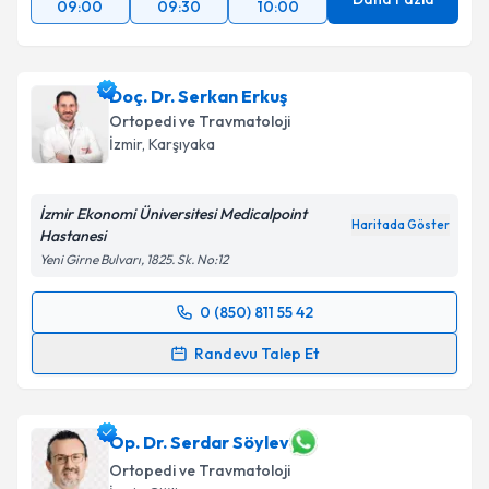
09:00
09:30
10:00
Doç. Dr. Serkan Erkuş
Ortopedi ve Travmatoloji
İzmir
, Karşıyaka
İzmir Ekonomi Üniversitesi Medicalpoint
Haritada Göster
Hastanesi
Yeni Girne Bulvarı, 1825. Sk. No:12
0 (850) 811 55 42
Randevu Takvimi Talebi
Randevu Talep Et
Doç. Dr. Serkan Erkuş
için randevu takvimi talebi
oluşturun. Size bu uzmandan randevu almanız için bir
takvim hazırlandığında e-posta ile bilgilendireceğiz.
Op. Dr. Serdar Söylev
Ortopedi ve Travmatoloji
E-posta Adresiniz