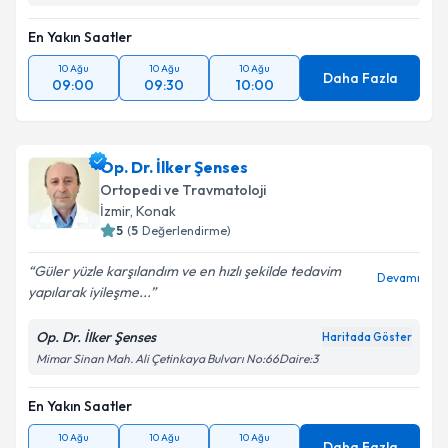
En Yakın Saatler
10 Ağu
10 Ağu
10 Ağu
Daha Fazla
09:00
09:30
10:00
Op. Dr. İlker Şenses
Ortopedi ve Travmatoloji
İzmir
, Konak
5
(
5
Değerlendirme)
Güler yüzle karşılandım ve en hızlı şekilde tedavim
Devamı
yapılarak iyileşme...
Op. Dr. İlker Şenses
Haritada Göster
Mimar Sinan Mah. Ali Çetinkaya Bulvarı No:66Daire:3
En Yakın Saatler
10 Ağu
10 Ağu
10 Ağu
Daha Fazla