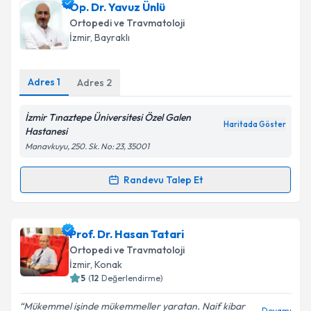
Op. Dr. Yavuz Ünlü
takvim hazırlandığında e-posta ile bilgilendireceğiz.
Ortopedi ve Travmatoloji
E-posta Adresiniz
İzmir
, Bayraklı
Adres
1
Adres
2
Kişisel verilerimin işlenmesine ilişkin
Aydınlatma
İzmir Tınaztepe Üniversitesi Özel Galen
Metni
'ni okudum ve kişisel verilerimin belirtilen
Haritada Göster
Hastanesi
kapsamda işlenmesini kabul ediyorum.
Manavkuyu, 250. Sk. No: 23, 35001
Takvim Talebini Gönder
Randevu Talep Et
Randevu Takvimi Talebi
Op. Dr. Yavuz Ünlü
için randevu takvimi talebi
Prof. Dr. Hasan Tatari
oluşturun. Size bu uzmandan randevu almanız için bir
Ortopedi ve Travmatoloji
takvim hazırlandığında e-posta ile bilgilendireceğiz.
İzmir
, Konak
5
(
12
Değerlendirme)
E-posta Adresiniz
Mükemmel işinde mükemmeller yaratan. Naif kibar
Devamı