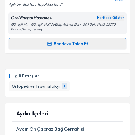
ilgili bir doktor. Teşekkurler..
Özel Egepol Hastanesi
Haritada Göster
Kişisel verilerimin işlenmesine ilişkin
Aydınlatma
Güneşli Mh., Güneşli, Halide Edip Adıvar Bulv., 507 Sok. No:3, 35270
Metni
'ni okudum ve kişisel verilerimin belirtilen
Konak/İzmir, Turkey
kapsamda işlenmesini kabul ediyorum.
Randevu Talep Et
Randevu Takvimi Talebi
Takvim Talebini Gönder
Prof. Dr. Hasan Tatari
için randevu takvimi talebi
oluşturun. Size bu uzmandan randevu almanız için bir
İlgili Branşlar
takvim hazırlandığında e-posta ile bilgilendireceğiz.
Ortopedi ve Travmatoloji
1
E-posta Adresiniz
Aydın İlçeleri
Kişisel verilerimin işlenmesine ilişkin
Aydınlatma
Metni
'ni okudum ve kişisel verilerimin belirtilen
Aydın
Ön Çapraz Bağ Cerrahisi
kapsamda işlenmesini kabul ediyorum.