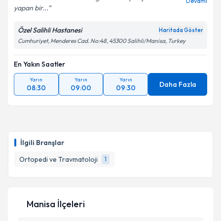
Devamı
yapan bir...
Özel Salihli Hastanesi
Haritada Göster
Cumhuriyet, Menderes Cad. No:48, 45300 Salihli/Manisa, Turkey
En Yakın Saatler
Yarın
Yarın
Yarın
Daha Fazla
08:30
09:00
09:30
İlgili Branşlar
Ortopedi ve Travmatoloji
1
Manisa İlçeleri