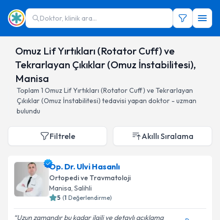
Doktor, klinik ara...
Omuz Lif Yırtıkları (Rotator Cuff) ve
Tekrarlayan Çıkıklar (Omuz İnstabilitesi),
Manisa
Toplam
1
Omuz Lif Yırtıkları (Rotator Cuff) ve Tekrarlayan
Çıkıklar (Omuz İnstabilitesi)
tedavisi yapan doktor - uzman
bulundu
Filtrele
Akıllı Sıralama
Op. Dr. Ulvi Hasanlı
Ortopedi ve Travmatoloji
Manisa
, Salihli
5
(
1
Değerlendirme)
Uzun zamandır bu kadar ilgili ve detaylı açıklama