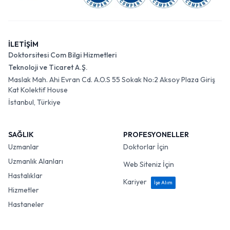
İLETİŞİM
Doktorsitesi Com Bilgi Hizmetleri
Teknoloji ve Ticaret A.Ş.
Maslak Mah. Ahi Evran Cd. A.O.S 55 Sokak No:2 Aksoy Plaza Giriş
Kat Kolektif House
İstanbul, Türkiye
SAĞLIK
PROFESYONELLER
Uzmanlar
Doktorlar İçin
Uzmanlık Alanları
Web Siteniz İçin
Hastalıklar
Kariyer
İşe Alım
Hizmetler
Hastaneler