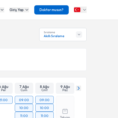
Giriş Yap
Doktor musun?
Sıralama
Akıllı Sıralama
6 Ağu
7 Ağu
8 Ağu
9 Ağu
Per
Cum
Cmt
Paz
21:00
09:00
09:00
10:00
10:00
11:00
11:00
Takvim