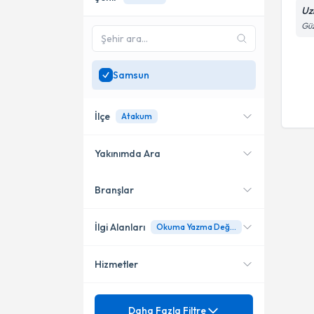
Uz
Güz
Samsun
İlçe
Atakum
Yakınımda Ara
Branşlar
Konumuma yakın uzmanları
Atakum
göster
İlgi Alanları
Okuma Yazma Değerlendirme Bataryası ( OYAB )
Hizmetler
Klinik Psikolog
Psikoloji
Mezuniyet
Ağlama ve Öfke Nöbetleri
Daha Fazla Filtre