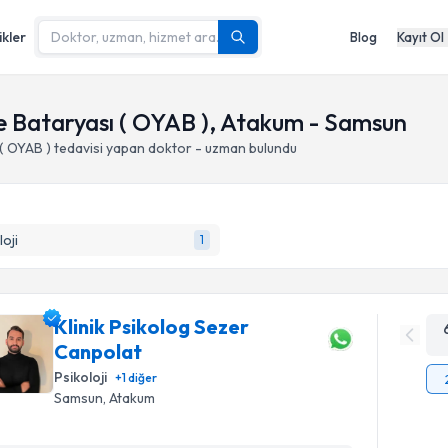
ikler
Blog
Kayıt Ol
Bataryası ( OYAB ), Atakum - Samsun
( OYAB )
tedavisi yapan doktor - uzman bulundu
loji
1
Klinik Psikolog Sezer
Canpolat
Psikoloji
+
1
diğer
Samsun
, Atakum