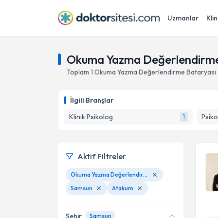
Uzmanlar
Klin
Okuma Yazma Değerlendirme 
Toplam
1
Okuma Yazma Değerlendirme Bataryası 
İlgili Branşlar
Klinik Psikolog
Psiko
1
Aktif Filtreler
Okuma Yazma Değerlendirme Bataryası ( OYAB )
Samsun
Atakum
Şehir
Samsun