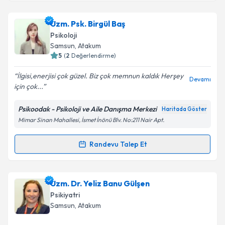
Uzm. Psk. Birgül Baş
Psikoloji
Samsun
, Atakum
5
(
2
Değerlendirme)
İlgisi,enerjisi çok güzel. Biz çok memnun kaldık Herşey
Devamı
için çok...
Psikoodak - Psikoloji ve Aile Danışma Merkezi
Haritada Göster
Mimar Sinan Mahallesi, İsmet İnönü Blv. No:211 Nair Apt.
Randevu Talep Et
Randevu Takvimi Talebi
Uzm. Psk. Birgül Baş
için randevu takvimi talebi
Uzm. Dr. Yeliz Banu Gülşen
oluşturun. Size bu uzmandan randevu almanız için bir
Psikiyatri
takvim hazırlandığında e-posta ile bilgilendireceğiz.
Samsun
, Atakum
E-posta Adresiniz