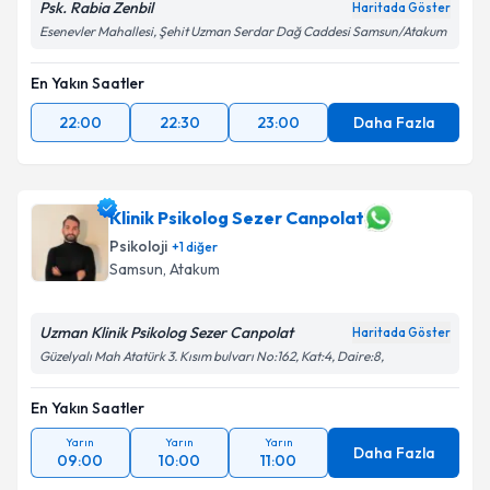
Psk. Rabia Zenbil
Haritada Göster
Esenevler Mahallesi, Şehit Uzman Serdar Dağ Caddesi Samsun/Atakum
En Yakın Saatler
22:00
22:30
23:00
Daha Fazla
Klinik Psikolog Sezer Canpolat
Psikoloji
+
1
diğer
Samsun
, Atakum
Uzman Klinik Psikolog Sezer Canpolat
Haritada Göster
Güzelyalı Mah Atatürk 3. Kısım bulvarı No:162, Kat:4, Daire:8,
En Yakın Saatler
Yarın
Yarın
Yarın
Daha Fazla
09:00
10:00
11:00