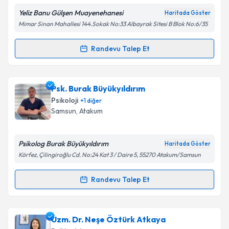
Yeliz Banu Gülşen Muayenehanesi
Haritada Göster
Mimar Sinan Mahallesi 144.Sokak No:33 Albayrak Sitesi B Blok No:6/35
Kişisel verilerimin işlenmesine ilişkin
Aydınlatma
Randevu Talep Et
Randevu Takvimi Talebi
Metni
'ni okudum ve kişisel verilerimin belirtilen
kapsamda işlenmesini kabul ediyorum.
Uzm. Dr. Yeliz Banu Gülşen
için randevu takvimi
Psk. Burak Büyükyıldırım
talebi oluşturun. Size bu uzmandan randevu almanız
Takvim Talebini Gönder
Psikoloji
+
1
diğer
için bir takvim hazırlandığında e-posta ile
Samsun
, Atakum
bilgilendireceğiz.
E-posta Adresiniz
Psikolog Burak Büyükyıldırım
Haritada Göster
Körfez, Çilingiroğlu Cd. No:24 Kat 3 / Daire 5, 55270 Atakum/Samsun
Randevu Talep Et
Randevu Takvimi Talebi
Kişisel verilerimin işlenmesine ilişkin
Aydınlatma
Metni
'ni okudum ve kişisel verilerimin belirtilen
kapsamda işlenmesini kabul ediyorum.
Psk. Burak Büyükyıldırım
için randevu takvimi talebi
Uzm. Dr. Neşe Öztürk Atkaya
oluşturun. Size bu uzmandan randevu almanız için bir