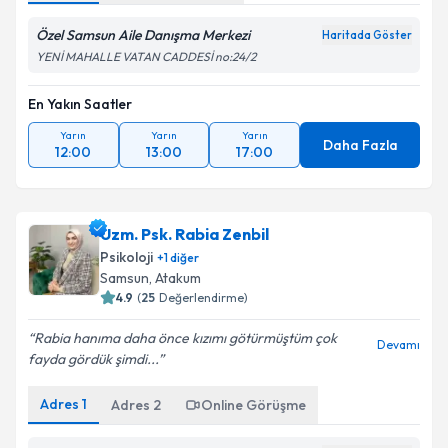
Özel Samsun Aile Danışma Merkezi
Haritada Göster
YENİ MAHALLE VATAN CADDESİ no:24/2
En Yakın Saatler
Yarın
Yarın
Yarın
Daha Fazla
12:00
13:00
17:00
Uzm. Psk. Rabia Zenbil
Psikoloji
+
1
diğer
Samsun
, Atakum
4.9
(
25
Değerlendirme)
Rabia hanıma daha önce kızımı götürmüştüm çok
Devamı
fayda gördük şimdi...
Adres
1
Adres
2
Online Görüşme