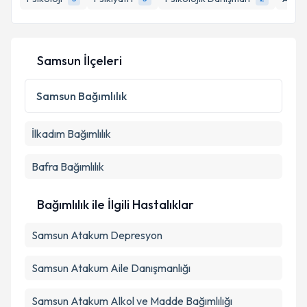
E-posta Adresiniz
Samsun İlçeleri
Kişisel verilerimin işlenmesine ilişkin
Aydınlatma
Samsun
Bağımlılık
Metni
'ni okudum ve kişisel verilerimin belirtilen
kapsamda işlenmesini kabul ediyorum.
İlkadım
Bağımlılık
Takvim Talebini Gönder
Bafra
Bağımlılık
Bağımlılık ile İlgili Hastalıklar
Samsun Atakum Depresyon
Samsun Atakum Aile Danışmanlığı
Samsun Atakum Alkol ve Madde Bağımlılığı