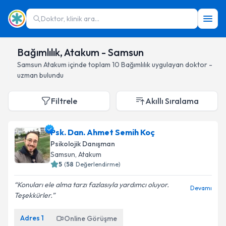
Doktor, klinik ara...
Bağımlılık, Atakum - Samsun
Samsun
Atakum
içinde toplam
10
Bağımlılık
uygulayan doktor -
uzman bulundu
Filtrele
Akıllı Sıralama
Psk. Dan. Ahmet Semih Koç
Psikolojik Danışman
Samsun
, Atakum
5
(
58
Değerlendirme)
Konuları ele alma tarzı fazlasıyla yardımcı oluyor.
Devamı
Teşekkürler.
Adres
1
Online Görüşme