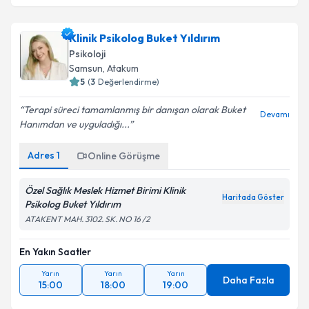
Klinik Psikolog Buket Yıldırım
Psikoloji
Samsun
, Atakum
5
(
3
Değerlendirme)
Terapi süreci tamamlanmış bir danışan olarak Buket
Devamı
Hanımdan ve uyguladığı...
Adres
1
Online Görüşme
Özel Sağlık Meslek Hizmet Birimi Klinik
Haritada Göster
Psikolog Buket Yıldırım
ATAKENT MAH. 3102. SK. NO 16 /2
En Yakın Saatler
Yarın
Yarın
Yarın
Daha Fazla
15:00
18:00
19:00