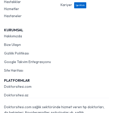
Hastalıklar
Kariyer
İşe Alım
Hizmetler
Hastaneler
KURUMSAL
Hakkımızda
Bize Ulaşın
Gizlilik Politikası
Google Takvim Entegrasyonu
Site Haritası
PLATFORMLAR
Doktorsitesi.com
Doktorsitesi.az
Doktorsitesi.com sağlık sektöründe hizmet veren tıp doktorları,
diş hekimleri, fizyoterapistler, psikologlar vb. sağlık