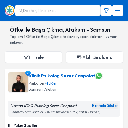
Doktor, klinik ara...
Öfke ile Başa Çıkma, Atakum - Samsun
Toplam
1
Öfke ile Başa Çıkma
tedavisi yapan doktor - uzman
bulundu
Filtrele
Akıllı Sıralama
Klinik Psikolog Sezer Canpolat
Psikoloji
+
1
diğer
Samsun
, Atakum
Uzman Klinik Psikolog Sezer Canpolat
Haritada Göster
Güzelyalı Mah Atatürk 3. Kısım bulvarı No:162, Kat:4, Daire:8,
En Yakın Saatler