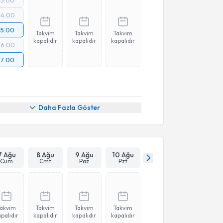
14:00
15:00
Takvim
Takvim
Takvim
kapalıdır
kapalıdır
kapalıdır
16:00
17:00
Daha Fazla Göster
7 Ağu
8 Ağu
9 Ağu
10 Ağu
Cum
Cmt
Paz
Pzt
Takvim
Takvim
Takvim
Takvim
palıdır
kapalıdır
kapalıdır
kapalıdır