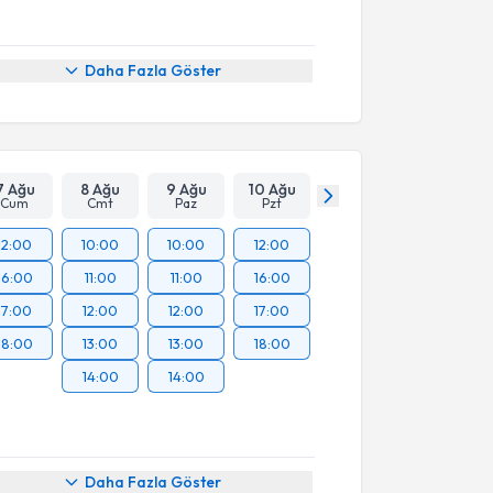
Daha Fazla Göster
7 Ağu
8 Ağu
9 Ağu
10 Ağu
Cum
Cmt
Paz
Pzt
12:00
10:00
10:00
12:00
16:00
11:00
11:00
16:00
17:00
12:00
12:00
17:00
18:00
13:00
13:00
18:00
14:00
14:00
Daha Fazla Göster