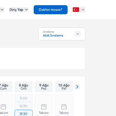
Giriş Yap
Doktor musun?
Sıralama
Akıllı Sıralama
7 Ağu
8 Ağu
9 Ağu
10 Ağu
Cum
Cmt
Paz
Pzt
11:00
12:30
Takvim
Takvim
Takvim
13:30