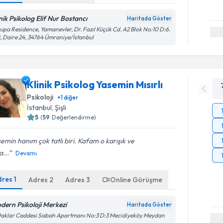
inik Psikolog Elif Nur Bostancı
Haritada Göster
upa Residence, Yamanevler, Dr. Fazıl Küçük Cd. A2 Blok No:10 D:6.
, Daire 24, 34764 Ümraniye/İstanbul
Klinik Psikolog Yasemin Mısırlı
Psikoloji
+
1
diğer
İstanbul
, Şişli
5
(
59
Değerlendirme)
emin hanım çok tatlı biri. Kafam o karışık ve
...
Devamı
dres
1
Adres
2
Adres
3
Online Görüşme
dern Psikoloji Merkezi
Haritada Göster
aklar Caddesi Sabah Apartmanı No:3 D:3 Mecidiyeköy Meydan