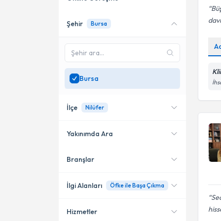
Büş
davr
Şehir
Bursa
Online danışmanlık sunan
uzmanları göster
A
Sadece
Bursa
bölgesinde
uzman ara
Kl
Bursa
İhs
İlçe
Nilüfer
Yakınımda Ara
Branşlar
Konumuma yakın uzmanları
Nilüfer
göster
İlgi Alanları
Öfke ile Başa Çıkma
Sea
hisse
Hizmetler
Klinik Psikolog