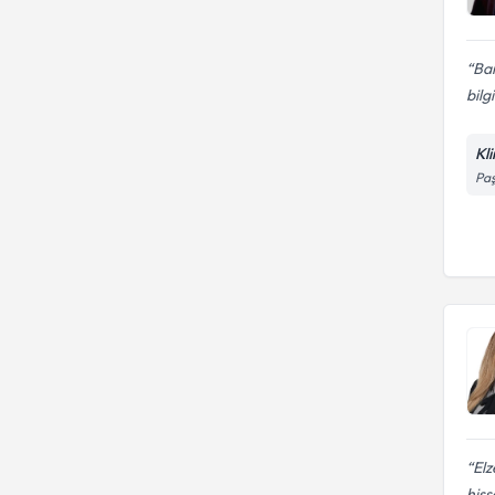
Ba
bilg
Kl
Paş
Elz
hiss