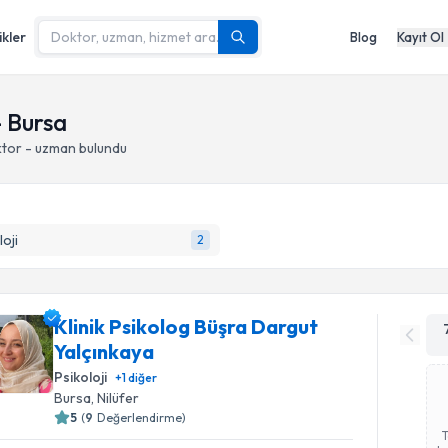
ikler
Blog
Kayıt Ol
- Bursa
ktor - uzman bulundu
loji
2
Klinik Psikolog Büşra Dargut
Yalçınkaya
Psikoloji
+
1
diğer
Bursa
, Nilüfer
5
(
9
Değerlendirme)