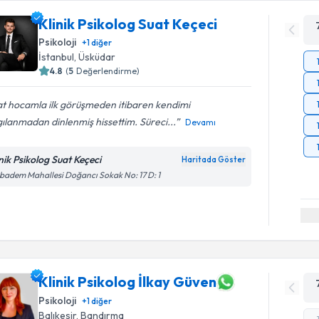
Klinik Psikolog Suat Keçeci
Psikoloji
+
1
diğer
İstanbul
, Üsküdar
4.8
(
5
Değerlendirme)
at hocamla ilk görüşmeden itibaren kendimi
ılanmadan dinlenmiş hissettim. Süreci...
Devamı
inik Psikolog Suat Keçeci
Haritada Göster
badem Mahallesi Doğancı Sokak No: 17 D: 1
Klinik Psikolog İlkay Güven
Psikoloji
+
1
diğer
Balıkesir
, Bandırma