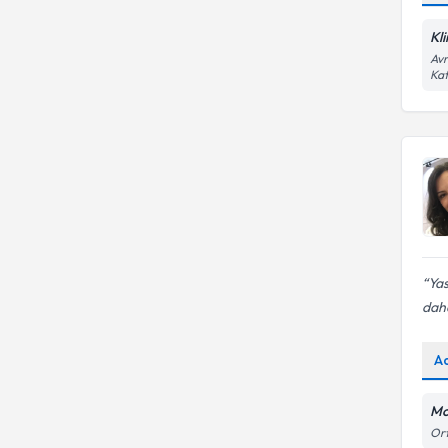
Danışmanlığı
Beier Cümle Tamamlama Testi
Kl
Avr
Kat
Yas
daha
A
Mo
Ort