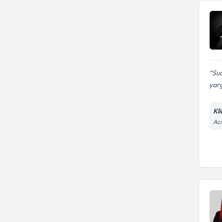
Su
yarg
Kl
Acı