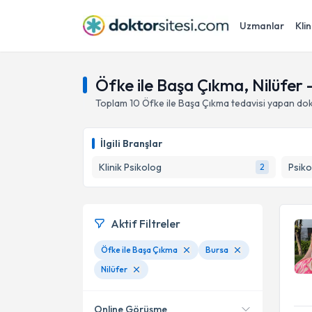
Uzmanlar
Klin
Öfke ile Başa Çıkma, Nilüfer 
Toplam
10
Öfke ile Başa Çıkma
tedavisi yapan do
İlgili Branşlar
Klinik Psikolog
Psiko
2
Aktif Filtreler
Öfke ile Başa Çıkma
Bursa
Nilüfer
Online Görüşme