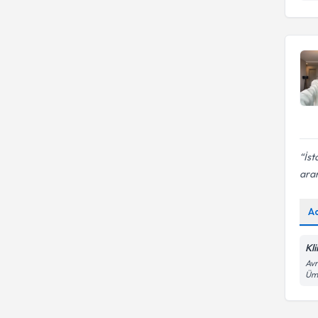
İst
ara
A
Kli
Avr
Ümr