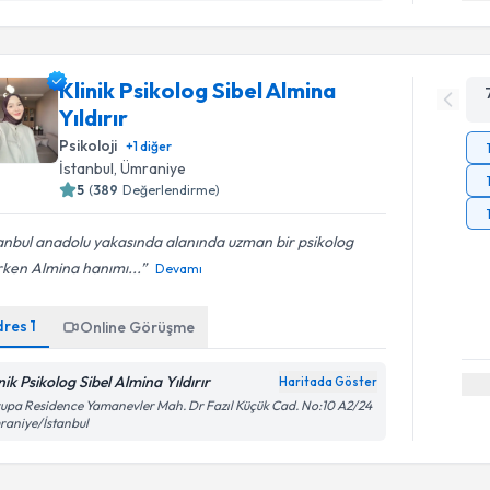
Klinik Psikolog Sibel Almina
Yıldırır
Psikoloji
+
1
diğer
İstanbul
, Ümraniye
5
(
389
Değerlendirme)
anbul anadolu yakasında alanında uzman bir psikolog
rken Almina hanımı...
Devamı
dres
1
Online Görüşme
nik Psikolog Sibel Almina Yıldırır
Haritada Göster
upa Residence Yamanevler Mah. Dr Fazıl Küçük Cad. No:10 A2/24
aniye/İstanbul