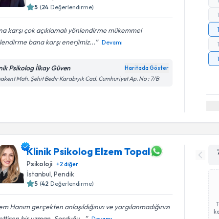
5
(
24
Değerlendirme)
na karşı çok açıklamalı yönlendirme mükemmel
ilendirme bana karşı enerjimiz...
Devamı
inik Psikolog İlkay Güven
Haritada Göster
akent Mah. Şehit Bedir Karabıyık Cad. Cumhuriyet Ap. No : 7/B
Klinik Psikolog Elzem Topal
Psikoloji
+
2
diğer
İstanbul
, Pendik
5
(
42
Değerlendirme)
em Hanım gerçekten anlaşıldığınızı ve yargılanmadığınızı
ka
ettiren bir uzman. Sorduğu...
Devamı