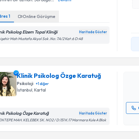
dres
1
Online Görüşme
nik Psikolog Elzem Topal Kliniği
Haritada Göster
işehir Mah Mustafa Akyol Sok .No: 7A/2 Kat :6 D:48
Randevu T
Klinik Ps
oluşturun. 
Klinik Psikolog Özge Karatuğ
hazırlandığ
Psikoloji
+
1
diğer
E-posta Ad
İstanbul
, Kartal
inik Psikolog Özge Karatuğ
Haritada Göster
Kişisel
NTEPE MAH. KELEBEK SK. NO2 / D:151 K:17 Marmara Kule A Blok
okudum
işlenm