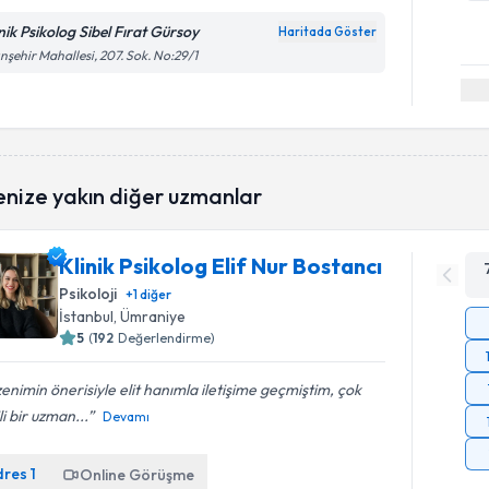
inik Psikolog Sibel Fırat Gürsoy
Haritada Göster
ınşehir Mahallesi, 207. Sok. No:29/1
enize yakın diğer uzmanlar
Klinik Psikolog Elif Nur Bostancı
Psikoloji
+
1
diğer
İstanbul
, Ümraniye
5
(
192
Değerlendirme)
enimin önerisiyle elit hanımla iletişime geçmiştim, çok
ili bir uzman...
Devamı
dres
1
Online Görüşme