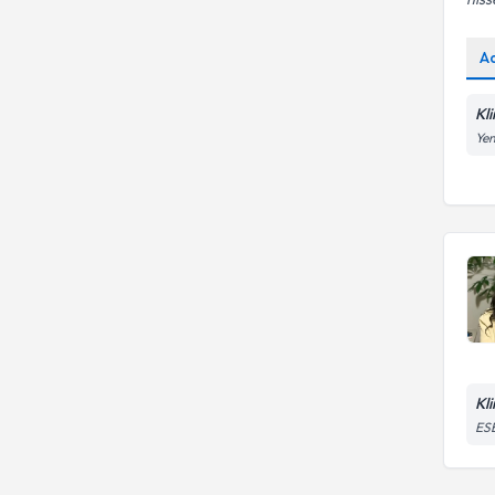
A
Kli
Yen
Kl
ESE