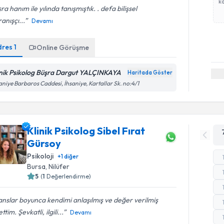
ka
ra hanım ile yılında tanışmıştık. . defa bilişsel
anışçı...
Devamı
dres
1
Online Görüşme
inik Psikolog Büşra Dargut YALÇINKAYA
Haritada Göster
aniye Barbaros Caddesi, İhsaniye, Kartallar Sk. no:4/1
Klinik Psikolog Sibel Fırat
Gürsoy
Psikoloji
+
1
diğer
Bursa
, Nilüfer
5
(
1
Değerlendirme)
nslar boyunca kendimi anlaşılmış ve değer verilmiş
ttim. Şevkatli, ilgili...
Devamı