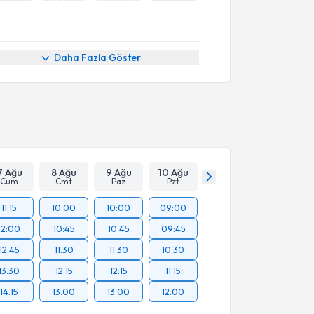
Daha Fazla Göster
7 Ağu
8 Ağu
9 Ağu
10 Ağu
Cum
Cmt
Paz
Pzt
11:15
10:00
10:00
09:00
12:00
10:45
10:45
09:45
12:45
11:30
11:30
10:30
13:30
12:15
12:15
11:15
14:15
13:00
13:00
12:00