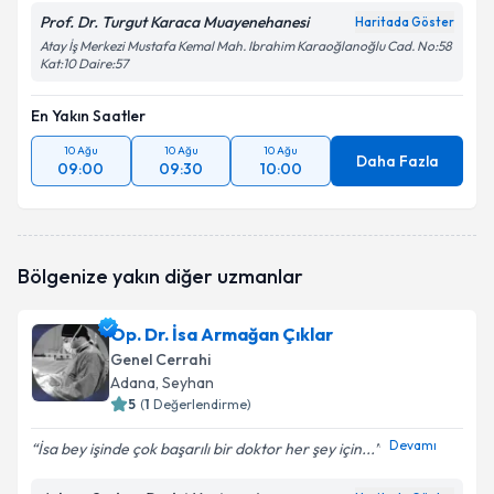
Prof. Dr. Turgut Karaca Muayenehanesi
Haritada Göster
Atay İş Merkezi Mustafa Kemal Mah. Ibrahim Karaoğlanoğlu Cad. No:58
Kat:10 Daire:57
En Yakın Saatler
10 Ağu
10 Ağu
10 Ağu
Daha Fazla
09:00
09:30
10:00
Bölgenize yakın diğer uzmanlar
Op. Dr. İsa Armağan Çıklar
Genel Cerrahi
Adana
, Seyhan
5
(
1
Değerlendirme)
Devamı
İsa bey işinde çok başarılı bir doktor her şey için...