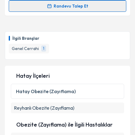
Takvim Talebini Gönder
Randevu Talep Et
Dr. Öğr. Üyesi Ersan Semerci
için randevu takvimi
talebi oluşturun. Size bu uzmandan randevu almanız
için bir takvim hazırlandığında e-posta ile
bilgilendireceğiz.
İlgili Branşlar
E-posta Adresiniz
Genel Cerrahi
1
Hatay İlçeleri
Kişisel verilerimin işlenmesine ilişkin
Aydınlatma
Metni
'ni okudum ve kişisel verilerimin belirtilen
kapsamda işlenmesini kabul ediyorum.
Hatay
Obezite (Zayıflama)
Reyhanlı
Obezite (Zayıflama)
Takvim Talebini Gönder
Obezite (Zayıflama) ile İlgili Hastalıklar