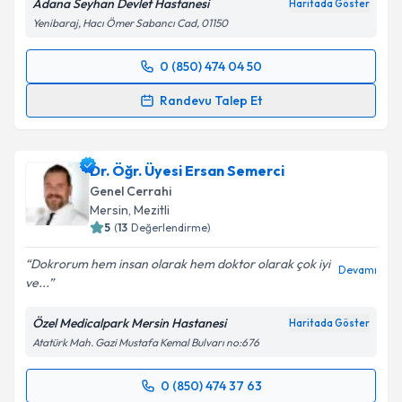
Adana Seyhan Devlet Hastanesi
Haritada Göster
Yenibaraj, Hacı Ömer Sabancı Cad, 01150
0 (850) 474 04 50
Randevu Takvimi Talebi
Randevu Talep Et
Op. Dr. İsa Armağan Çıklar
için randevu takvimi
talebi oluşturun. Size bu uzmandan randevu almanız
Dr. Öğr. Üyesi Ersan Semerci
için bir takvim hazırlandığında e-posta ile
bilgilendireceğiz.
Genel Cerrahi
Mersin
, Mezitli
E-posta Adresiniz
5
(
13
Değerlendirme)
Dokrorum hem insan olarak hem doktor olarak çok iyi
Devamı
ve...
Kişisel verilerimin işlenmesine ilişkin
Aydınlatma
Özel Medicalpark Mersin Hastanesi
Haritada Göster
Metni
'ni okudum ve kişisel verilerimin belirtilen
Atatürk Mah. Gazi Mustafa Kemal Bulvarı no:676
kapsamda işlenmesini kabul ediyorum.
0 (850) 474 37 63
Randevu Takvimi Talebi