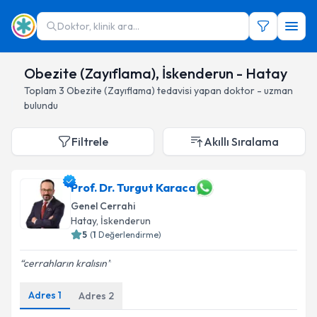
Doktor, klinik ara...
Obezite (Zayıflama), İskenderun - Hatay
Toplam
3
Obezite (Zayıflama)
tedavisi yapan doktor - uzman
bulundu
Filtrele
Akıllı Sıralama
Prof. Dr. Turgut Karaca
Genel Cerrahi
Hatay
, İskenderun
5
(
1
Değerlendirme)
cerrahların kralısın
Adres
1
Adres
2