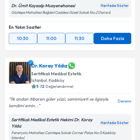
Dr. Ümit Kayaalp Muayenehanesi
Haritada Göster
Göztepe Mahallesi Bağdat Caddesi Güzel Sokak No:2 Daire:6
En Yakın Saatler
10:30
11:00
11:30
Daha Fazla
Dr. Koray Yıldız
Sertifikalı Medikal Estetik
İstanbul
, Kadıköy
5
(
12
Değerlendirme)
İlk andan itibaren güler yüzü, samimiyeti ve ilgisiyle
Devamı
kendimi emin...
Sertifikalı Medikal Estetik Hekimi Dr. Koray
Haritada Göster
Yıldız
Feneryolu Mahallesi Camtepe Sokak Corner Palas No:5 Kadıköy
İstanbul