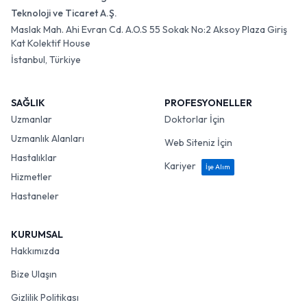
Teknoloji ve Ticaret A.Ş.
Maslak Mah. Ahi Evran Cd. A.O.S 55 Sokak No:2 Aksoy Plaza Giriş
Kat Kolektif House
İstanbul, Türkiye
SAĞLIK
PROFESYONELLER
Uzmanlar
Doktorlar İçin
Uzmanlık Alanları
Web Siteniz İçin
Hastalıklar
Kariyer
İşe Alım
Hizmetler
Hastaneler
KURUMSAL
Hakkımızda
Bize Ulaşın
Gizlilik Politikası