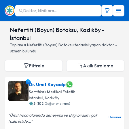
Doktor, klinik ara...
Nefertiti (Boyun) Botoksu, Kadıköy -
İstanbul
Toplam
4
Nefertiti (Boyun) Botoksu
tedavisi yapan doktor -
uzman bulundu
Filtrele
Akıllı Sıralama
Dr. Ümit Kayaalp
Sertifikalı Medikal Estetik
İstanbul
, Kadıköy
5
(
102
Değerlendirme)
Ümit hoca alanında deneyimli ve Bilgi birikimi çok
Devamı
fazla (elide...