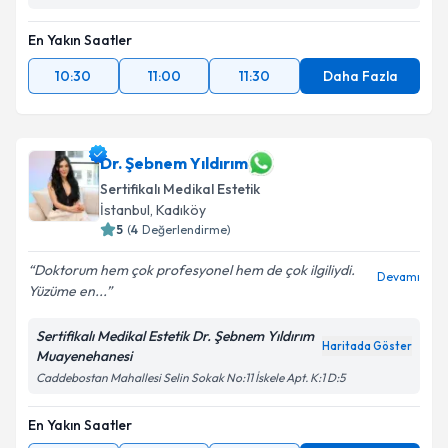
En Yakın Saatler
10:30
11:00
11:30
Daha Fazla
Dr. Şebnem Yıldırım
Sertifikalı Medikal Estetik
İstanbul
, Kadıköy
5
(
4
Değerlendirme)
Doktorum hem çok profesyonel hem de çok ilgiliydi.
Devamı
Yüzüme en...
Sertifikalı Medikal Estetik Dr. Şebnem Yıldırım
Haritada Göster
Muayenehanesi
Caddebostan Mahallesi Selin Sokak No:11 İskele Apt. K:1 D:5
En Yakın Saatler