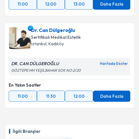
11:00
12:00
13:00
Daha Fazla
Dr. Can Dülgeroğlu
Sertifikalı Medikal Estetik
İstanbul
, Kadıköy
DR. CAN DÜLGEROĞLU
Haritada Göster
GÖZTEPE MH YEŞİLBAHAR SOK NO:2/20
En Yakın Saatler
11:00
11:30
12:00
Daha Fazla
İlgili Branşlar