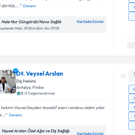
 dörtlük,...
Devamı
. Hale Nur Güngördü/Novo Sağlık
Haritada Göster
çelievler Mah. 29 Ekim Bulv. No:137/B
Dt. Veysel Arslan
Diş Hekimi
Antalya
, Finike
5
(
1
Değerlendirme)
 hekimi Veysel beyden tesadüf eseri randevu aldım yıllar
...
Devamı
. Veysel Arslan Özel Ağız ve Diş Sağlığı
Haritada Göster