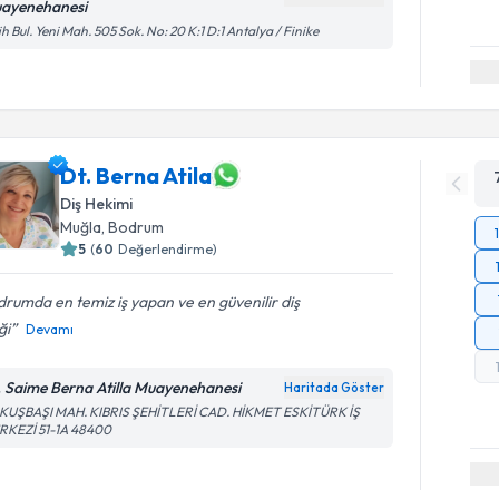
ayenehanesi
ih Bul. Yeni Mah. 505 Sok. No: 20 K:1 D:1 Antalya / Finike
Dt. Berna Atila
Diş Hekimi
Muğla
, Bodrum
5
(
60
Değerlendirme)
rumda en temiz iş yapan ve en güvenilir diş
ği
Devamı
. Saime Berna Atilla Muayenehanesi
Haritada Göster
KUŞBAŞI MAH. KIBRIS ŞEHİTLERİ CAD. HİKMET ESKİTÜRK İŞ
RKEZİ 51-1A 48400