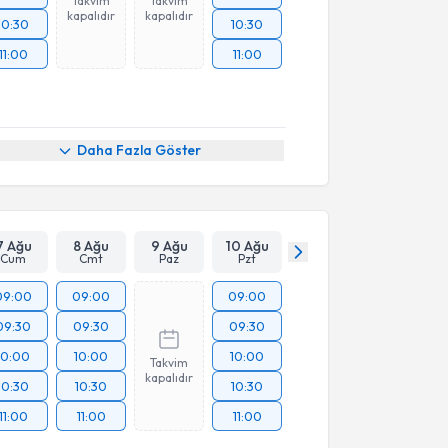
Takvim
Takvim
kapalıdır
kapalıdır
10:30
10:30
11:00
11:00
Daha Fazla Göster
7 Ağu
8 Ağu
9 Ağu
10 Ağu
Cum
Cmt
Paz
Pzt
09:00
09:00
09:00
09:30
09:30
09:30
10:00
10:00
10:00
Takvim
kapalıdır
10:30
10:30
10:30
11:00
11:00
11:00