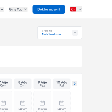
Giriş Yap
Doktor musun?
Sıralama
Akıllı Sıralama
7 Ağu
8 Ağu
9 Ağu
10 Ağu
Cum
Cmt
Paz
Pzt
Takvim
Takvim
Takvim
Takvim