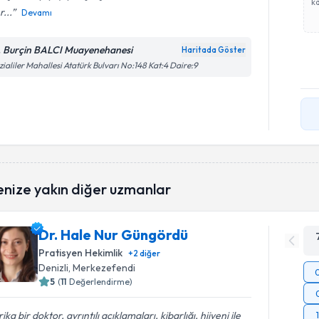
ka
r...
Devamı
. Burçin BALCI Muayenehanesi
Haritada Göster
zialiler Mahallesi Atatürk Bulvarı No:148 Kat:4 Daire:9
enize yakın diğer uzmanlar
Dr. Hale Nur Güngördü
Pratisyen Hekimlik
+
2
diğer
Denizli
, Merkezefendi
5
(
11
Değerlendirme)
ika bir doktor, ayrıntılı açıklamaları, kibarlığı, hijyeni ile