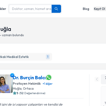
ikler
Blog
Kayıt Ol
Muğla
 - uzman bulundu
fikalı Medikal Estetik
1
Dr. Burçin Balcı
Pratisyen Hekimlik
+
1
diğer
Muğla
, Ortaca
5
(
52
Değerlendirme)
ili işini de iyi yapıyor çalışanları ve kendisi de