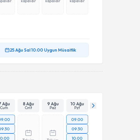
palıdır
kapalıdır
kapalıdır
kapalıdır
25 Ağu
Sal
10:00
Uygun Müsaitlik
7 Ağu
8 Ağu
9 Ağu
10 Ağu
Cum
Cmt
Paz
Pzt
09:00
09:00
09:30
09:30
10:00
10:00