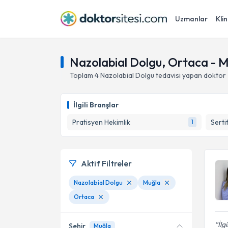
Uzmanlar
Klin
Nazolabial Dolgu, Ortaca - 
Toplam
4
Nazolabial Dolgu
tedavisi yapan doktor
İlgili Branşlar
Pratisyen Hekimlik
Serti
1
Aktif Filtreler
Nazolabial Dolgu
Muğla
Ortaca
İlg
Şehir
Muğla