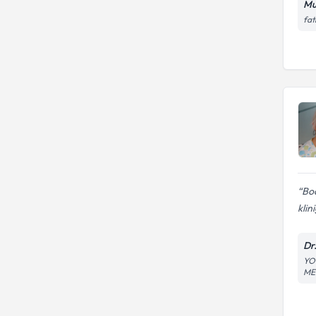
Mu
fat
Bod
klini
Dr
YO
ME