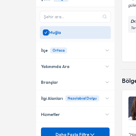
güle
Dr
Ter
Muğla
İlçe
Ortaca
Yakınımda Ara
Bölg
Branşlar
Konumuma yakın uzmanları
Bodrum
göster
Ortaca
İlgi Alanları
Nazolabial Dolgu
Hizmetler
Pratisyen Hekimlik
Sertifikalı Medikal Estetik
Mezuniyet
Acil doktorluğu
Daha Fazla Filtre
Har