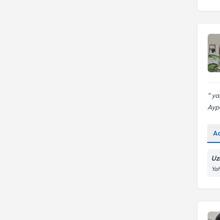
yaş
Ayp
A
Uz
Yah