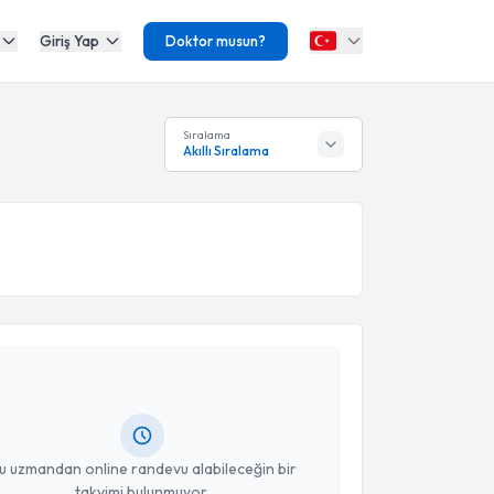
Giriş Yap
Doktor musun?
Sıralama
Akıllı Sıralama
akvimi Talebi
 Dan. Ecem Kovancı
için randevu takvimi talebi
Size bu uzmandan randevu almanız için bir takvim
ında e-posta ile bilgilendireceğiz.
resiniz
u uzmandan online randevu alabileceğin bir
takvimi bulunmuyor.