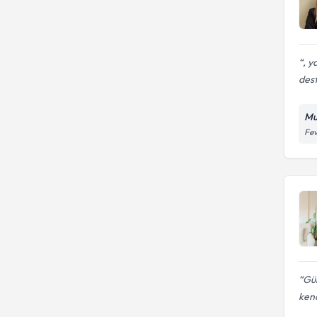
, y
dest
Mu
Fev
Gül
ken