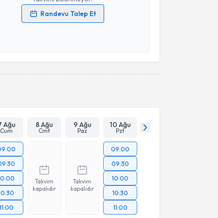
Randevu Talep Et
 verilerimin işlenmesine ilişkin
Aydınlatma Metni
'ni
 ve kişisel verilerimin belirtilen kapsamda
esini kabul ediyorum.
Takvim Talebini Gönder
7 Ağu
8 Ağu
9 Ağu
10 Ağu
Cum
Cmt
Paz
Pzt
09:00
09:00
09:30
09:30
10:00
10:00
Takvim
Takvim
kapalıdır
kapalıdır
10:30
10:30
11:00
11:00