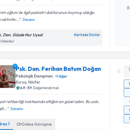
E-posta Ad
B
im oğlum ile ilgili psikiatri doktorunun koymuş olduğu
raktivite...
Devamı
Kişisel
okudum
k. Dan. Gözde Nur Uysal
Haritada Göster
işlenm
li İstanbul
Psk. Dan. Ferihan Batum Doğan
Psikolojik Danışman
+
1
diğer
Bursa
, Nilüfer
4.9
(
59
Değerlendirme)
at rehberliği noktasında attığım en güzel adım. Bu yolu
li...
Devamı
dres
1
Online Görüşme