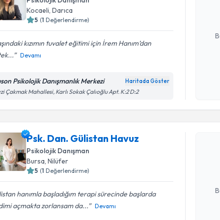
Psikolojik Danışman
hazırlandığ
Kocaeli
, Darıca
5
(
1
Değerlendirme)
E-posta Ad
B
aşındaki kızımın tuvalet eğitimi için İrem Hanım’dan
ek...
Devamı
Kişisel
okudum
son Psikolojik Danışmanlık Merkezi
Haritada Göster
işlenm
zi Çakmak Mahallesi, Karlı Sokak Çalıoğlu Apt. K:2 D:2
Randevu T
Psk. Dan. Gülistan Havuz
Psk. Dan.
Size bu uzm
Psikolojik Danışman
hazırlandığ
Bursa
, Nilüfer
5
(
1
Değerlendirme)
E-posta Ad
B
istan hanımla başladığım terapi sürecinde başlarda
dimi açmakta zorlansam da...
Devamı