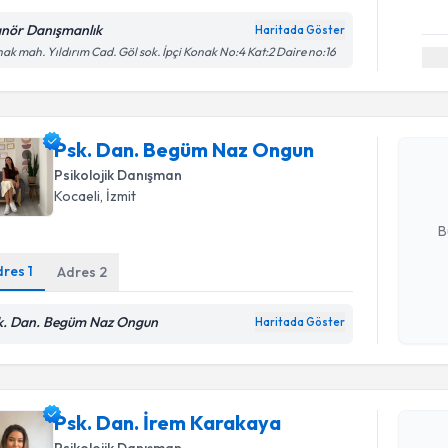
anör Danışmanlık
Haritada Göster
ak mah. Yıldırım Cad. Göl sok. İpçi Konak No:4 Kat:2 Daire no:16
Randevu T
Psk. Dan.
oluşturun. 
Psk. Dan. Begüm Naz Ongun
hazırlandığ
Psikolojik Danışman
Kocaeli
, İzmit
E-posta Ad
B
dres
1
Adres
2
Kişisel
k. Dan. Begüm Naz Ongun
okudum
Haritada Göster
işlenm
Randevu T
Psk. Dan.
Psk. Dan. İrem Karakaya
Size bu uzm