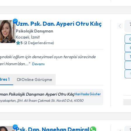
Uzm. Psk. Dan. Ayperi Otru Kılıç
Psikolojik Danışman
Kocaeli
, İzmit
5
(
2
Değerlendirme)
ındaki oğlum için deneyimsel oyun terapisi sürecinde
eri Hanım’dan...
Devamı
dres
1
Online Görüşme
man Psikolojik Danışman Ayperi Otru Kılıç
Haritada Göster
yakaptan, Şht. Ali İhsan Çakmak Sk. No:60 D:6, 41050
Psk. Dan. Nagehan Demiral