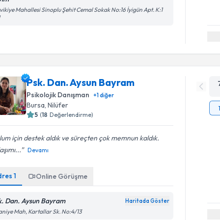
vikiye Mahallesi Sinoplu Şehit Cemal Sokak No:16 İyigün Apt. K:1
1
Psk. Dan. Aysun Bayram
Psikolojik Danışman
+
1
diğer
Bursa
, Nilüfer
5
(
18
Değerlendirme)
um için destek aldık ve süreçten çok memnun kaldık.
aşımı...
Devamı
dres
1
Online Görüşme
k. Dan. Aysun Bayram
Haritada Göster
aniye Mah, Kartallar Sk. No:4/13