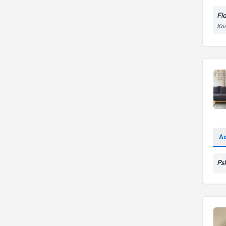
Fl
Kon
A
Ps