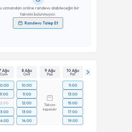
resiniz
u uzmandan online randevu alabileceğin bir
takvimi bulunmuyor.
Randevu Talep Et
 verilerimin işlenmesine ilişkin
Aydınlatma Metni
'ni
 ve kişisel verilerimin belirtilen kapsamda
esini kabul ediyorum.
Takvim Talebini Gönder
7 Ağu
8 Ağu
9 Ağu
10 Ağu
Cum
Cmt
Paz
Pzt
10:00
10:00
11:00
11:00
11:00
13:00
12:00
12:00
15:00
Takvim
kapalıdır
13:00
13:00
17:00
14:00
14:00
19:00