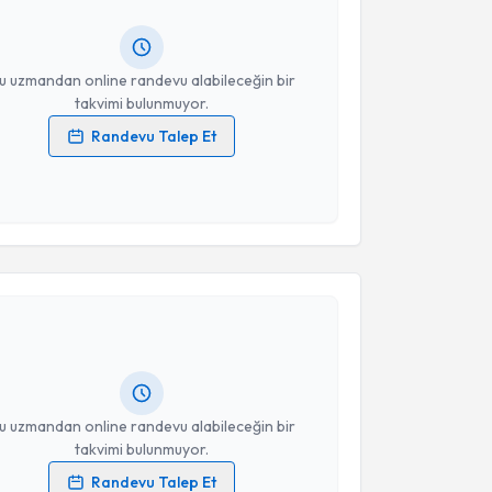
ında e-posta ile bilgilendireceğiz.
resiniz
u uzmandan online randevu alabileceğin bir
takvimi bulunmuyor.
Randevu Talep Et
 verilerimin işlenmesine ilişkin
Aydınlatma Metni
'ni
 ve kişisel verilerimin belirtilen kapsamda
esini kabul ediyorum.
akvimi Talebi
Takvim Talebini Gönder
 Gülistan Havuz
için randevu takvimi talebi oluşturun.
andan randevu almanız için bir takvim
ında e-posta ile bilgilendireceğiz.
resiniz
u uzmandan online randevu alabileceğin bir
takvimi bulunmuyor.
Randevu Talep Et