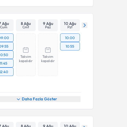
7 Ağu
8 Ağu
9 Ağu
10 Ağu
Cum
Cmt
Paz
Pzt
09:00
10:00
09:55
10:55
10:50
Takvim
Takvim
kapalıdır
kapalıdır
11:45
12:40
Daha Fazla Göster
7 Ağu
8 Ağu
9 Ağu
10 Ağu