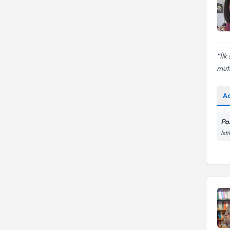
İlk
mutl
A
Poz
İst