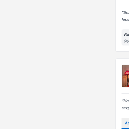
Ben
hipe
Ps
Şiş
Hay
sevgi
A