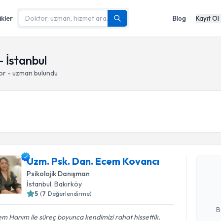
ikler
Blog
Kayıt Ol
- İstanbul
or - uzman bulundu
Randevu T
Uzm. Psk.
Uzm. Psk. Dan. Ecem Kovancı
oluşturun. 
Psikolojik Danışman
hazırlandığ
İstanbul
, Bakırköy
5
(
7
Değerlendirme)
E-posta Ad
B
m Hanım ile süreç boyunca kendimizi rahat hissettik.