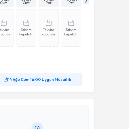
Cum
Cmt
Paz
Pzt
Takvim
Takvim
Takvim
Takvim
palıdır
kapalıdır
kapalıdır
kapalıdır
14 Ağu
Cum
16:00
Uygun Müsaitlik
akvimi Talebi
 Gözde Nur Uysal
için randevu takvimi talebi
Size bu uzmandan randevu almanız için bir takvim
ında e-posta ile bilgilendireceğiz.