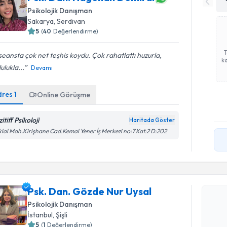
Psikolojik Danışman
Sakarya
, Serdivan
5
(
40
Değerlendirme)
 seansta çok net teşhis koydu. Çok rahatlattı huzurla,
ka
ulukla...
Devamı
dres
1
Online Görüşme
itiff Psikoloji
Haritada Göster
iklal Mah.Kirişhane Cad.Kemal Yener İş Merkezi no:7 Kat:2 D:202
Randevu T
Psk. Dan.
Psk. Dan. Gözde Nur Uysal
oluşturun. 
Psikolojik Danışman
hazırlandığ
İstanbul
, Şişli
5
(
1
Değerlendirme)