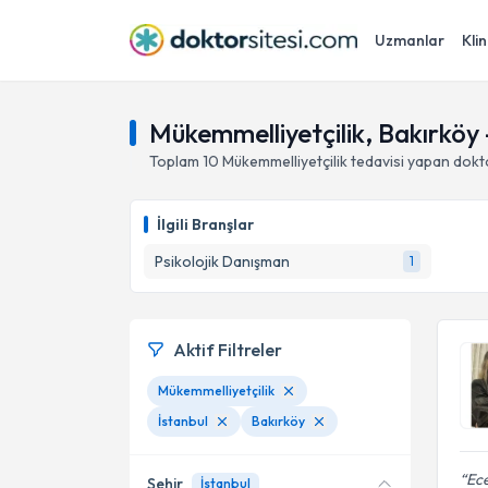
Uzmanlar
Klin
Mükemmelliyetçilik, Bakırköy 
Toplam
10
Mükemmelliyetçilik
tedavisi yapan dokt
İlgili Branşlar
Psikolojik Danışman
1
Aktif Filtreler
Mükemmelliyetçilik
İstanbul
Bakırköy
Ece
Şehir
İstanbul