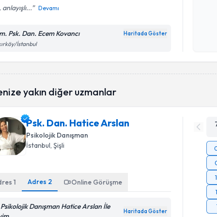
i, anlayışlı...
Devamı
Kişisel
okudum
m. Psk. Dan. Ecem Kovancı
Haritada Göster
işlenm
ırköy/İstanbul
enize yakın diğer uzmanlar
Psk. Dan. Hatice Arslan
Psikolojik Danışman
İstanbul
, Şişli
Adres
2
dres
1
Online Görüşme
.Psikolojik Danışman Hatice Arslan İle
Haritada Göster
iyim