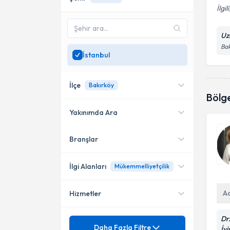
İlgil
Uz
Bak
İstanbul
İlçe
Bakırköy
Bölg
Yakınımda Ara
Branşlar
Konumuma yakın uzmanları
Şişli
göster
Bakırköy
İlgi Alanları
Mükemmelliyetçilik
A
Hizmetler
Psikolojik Danışman
Dr
Mezuniyet
Aile, Çift ve Ergen Danışmanlığı
Daha Fazla Filtre
İy