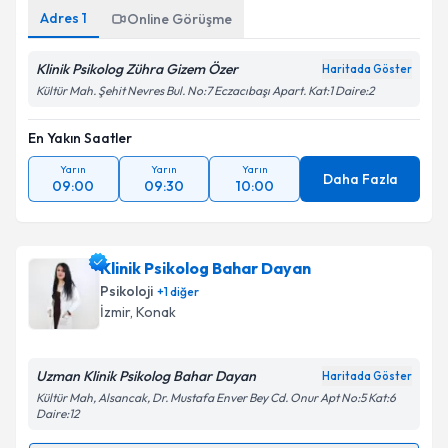
Adres
1
Online Görüşme
Klinik Psikolog Zühra Gizem Özer
Haritada Göster
Kültür Mah. Şehit Nevres Bul. No:7 Eczacıbaşı Apart. Kat:1 Daire:2
En Yakın Saatler
Yarın
Yarın
Yarın
Daha Fazla
09:00
09:30
10:00
Klinik Psikolog Bahar Dayan
Psikoloji
+
1
diğer
İzmir
, Konak
Uzman Klinik Psikolog Bahar Dayan
Haritada Göster
Kültür Mah, Alsancak, Dr. Mustafa Enver Bey Cd. Onur Apt No:5 Kat:6
Daire:12