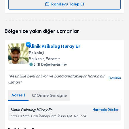
Randevu Talep Et
Randevu Takvimi Talebi
Klinik Psikolog Bahar Dayan
için randevu takvimi
Bölgenize yakın diğer uzmanlar
talebi oluşturun. Size bu uzmandan randevu almanız
için bir takvim hazırlandığında e-posta ile
bilgilendireceğiz.
Klinik Psikolog Hüray Er
Psikoloji
E-posta Adresiniz
Balıkesir
, Edremit
5
(
11
Değerlendirme)
Kesinlikle beni anlıyor ve bana anlatabiliyor harika bir
Devamı
uzman
Kişisel verilerimin işlenmesine ilişkin
Aydınlatma
Metni
'ni okudum ve kişisel verilerimin belirtilen
kapsamda işlenmesini kabul ediyorum.
Adres
1
Online Görüşme
Klinik Psikolog Hüray Er
Haritada Göster
Takvim Talebini Gönder
Sarı Kız Mah. Gazi İnebey Cad . İhsan Apt . No: 7 / 4