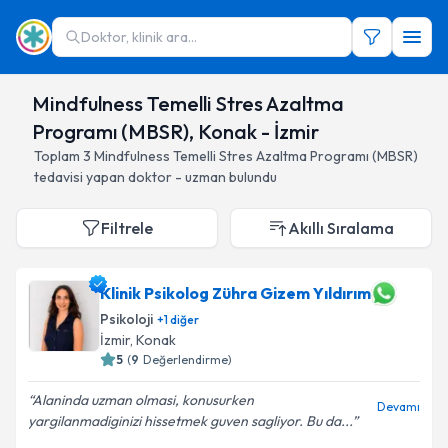
Doktor, klinik ara...
Mindfulness Temelli Stres Azaltma
Programı (MBSR), Konak - İzmir
Toplam
3
Mindfulness Temelli Stres Azaltma Programı (MBSR)
tedavisi yapan doktor - uzman bulundu
Filtrele
Akıllı Sıralama
Klinik Psikolog Zühra Gizem Yıldırım
Psikoloji
+
1
diğer
İzmir
, Konak
5
(
9
Değerlendirme)
Alaninda uzman olmasi, konusurken
Devamı
yargilanmadiginizi hissetmek guven sagliyor. Bu da...