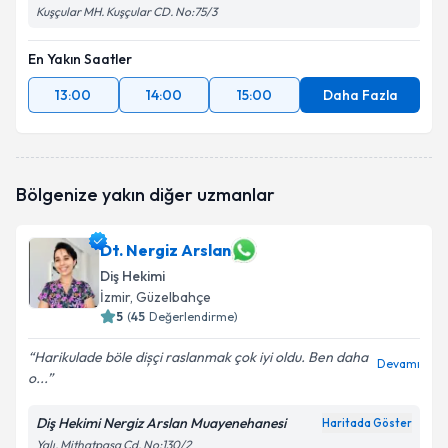
Kuşçular MH. Kuşçular CD. No:75/3
En Yakın Saatler
13:00
14:00
15:00
Daha Fazla
Bölgenize yakın diğer uzmanlar
Dt. Nergiz Arslan
Diş Hekimi
İzmir
, Güzelbahçe
5
(
45
Değerlendirme)
Harikulade böle dișçi raslanmak çok iyi oldu. Ben daha
Devamı
o...
Diş Hekimi Nergiz Arslan Muayenehanesi
Haritada Göster
Yalı, Mithatpaşa Cd. No:130/2