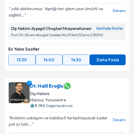
yıllık doktorumuz. Yaptığı her işlem uzun ömürlü ve
Devamı
sağlıklı...
Diş Hekimi Ayşegül Onuşluel Muayenehanesi
Haritada Göster
Prof. Dr. Ekrem Akurgal Caddesi No:51 Kat:3 Daire:2 35000
En Yakın Saatler
13:30
14:00
14:30
Daha Fazla
Dt. Halil Eroğlu
Diş Hekimi
Manisa
, Yunusemre
5
(
192
Değerlendirme)
Anlatımı yaklaşımı ve kabiliyeti tartışılmayacak kadar
Devamı
çok iyi İyiki...