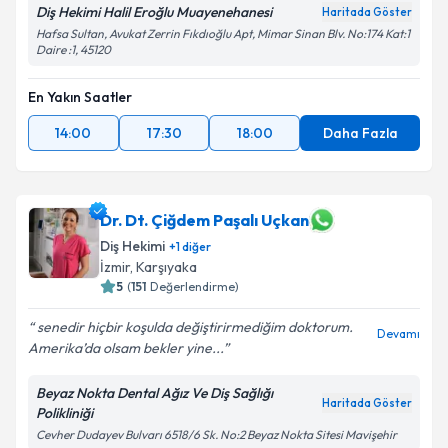
Diş Hekimi Halil Eroğlu Muayenehanesi
Haritada Göster
Hafsa Sultan, Avukat Zerrin Fıkdıoğlu Apt, Mimar Sinan Blv. No:174 Kat:1
Daire :1, 45120
En Yakın Saatler
14:00
17:30
18:00
Daha Fazla
Dr. Dt. Çiğdem Paşalı Uçkan
Diş Hekimi
+
1
diğer
İzmir
, Karşıyaka
5
(
151
Değerlendirme)
senedir hiçbir koşulda değiştirirmediğim doktorum.
Devamı
Amerika’da olsam bekler yine...
Beyaz Nokta Dental Ağız Ve Diş Sağlığı
Haritada Göster
Polikliniği
Cevher Dudayev Bulvarı 6518/6 Sk. No:2 Beyaz Nokta Sitesi Mavişehir