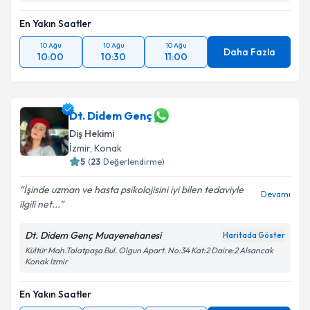
En Yakın Saatler
10 Ağu
10 Ağu
10 Ağu
Daha Fazla
10:00
10:30
11:00
Dt. Didem Genç
Diş Hekimi
İzmir
, Konak
5
(
23
Değerlendirme)
İşinde uzman ve hasta psikolojisini iyi bilen tedaviyle
Devamı
ilgili net...
Dt. Didem Genç Muayenehanesi
Haritada Göster
Kültür Mah.Talatpaşa Bul. Olgun Apart. No:34 Kat:2 Daire:2 Alsancak
Konak İzmir
En Yakın Saatler