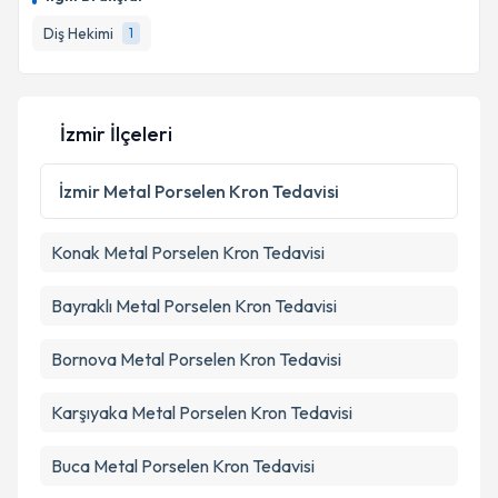
takvim hazırlandığında e-posta ile bilgilendireceğiz.
Diş Hekimi
1
E-posta Adresiniz
İzmir İlçeleri
Kişisel verilerimin işlenmesine ilişkin
Aydınlatma
Metni
'ni okudum ve kişisel verilerimin belirtilen
İzmir
Metal Porselen Kron Tedavisi
kapsamda işlenmesini kabul ediyorum.
Konak
Metal Porselen Kron Tedavisi
Takvim Talebini Gönder
Bayraklı
Metal Porselen Kron Tedavisi
Bornova
Metal Porselen Kron Tedavisi
Karşıyaka
Metal Porselen Kron Tedavisi
Buca
Metal Porselen Kron Tedavisi