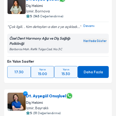
Diş Hekimi
İzmir
, Bornova
5
(
345
Değerlendirme)
Devamı
Çok ilgili. . tüm detayları a dan z ye açıkladı...
Özel Dent Harmony Ağız ve Diş Sağlığı
Haritada Göster
Polikliniği
Barboros Mah. Refik Tulga Cad. No:3 C
En Yakın Saatler
Yarın
Yarın
17:30
Daha Fazla
15:00
15:30
Dt. Ayşegül Onuşluel
Diş Hekimi
İzmir
, Bayraklı
5
(
31
Değerlendirme)