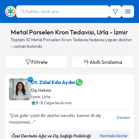
Doktor, klinik ara...
Metal Porselen Kron Tedavisi, Urla - İzmir
Toplam
10
Metal Porselen Kron Tedavisi
tedavisi yapan doktor
- uzman bulundu
Filtrele
Akıllı Sıralama
Dt. Zülal Eda Aydın
Diş Hekimi
İzmir
, Urla
5
(
3
Değerlendirme)
Çok güler yüzlü Bir doktor kendisi, kızımın ilk diş
Devamı
muayenesi...
Özel Denteda Ağız ve Diş Sağlığı Polikliniği
Haritada Göster