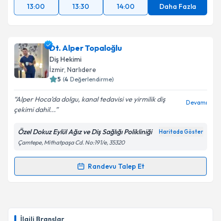
13:00
13:30
14:00
Daha Fazla
Dt. Alper Topaloğlu
Diş Hekimi
İzmir
, Narlıdere
5
(
4
Değerlendirme)
Alper Hoca’da dolgu, kanal tedavisi ve yirmilik diş
Devamı
çekimi dahil...
Özel Dokuz Eylül Ağız ve Diş Sağlığı Polikliniği
Haritada Göster
Çamtepe, Mithatpaşa Cd. No:191/e, 35320
Randevu Talep Et
Randevu Takvimi Talebi
Dt. Alper Topaloğlu
için randevu takvimi talebi
oluşturun. Size bu uzmandan randevu almanız için bir
İlgili Branşlar