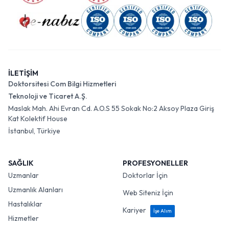
İLETİŞİM
Doktorsitesi Com Bilgi Hizmetleri
Teknoloji ve Ticaret A.Ş.
Maslak Mah. Ahi Evran Cd. A.O.S 55 Sokak No:2 Aksoy Plaza Giriş
Kat Kolektif House
İstanbul, Türkiye
SAĞLIK
PROFESYONELLER
Uzmanlar
Doktorlar İçin
Uzmanlık Alanları
Web Siteniz İçin
Hastalıklar
Kariyer
İşe Alım
Hizmetler