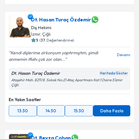
Dt. Hasan Turaç Özdemir
Diş Hekimi
İzmir
, Çiğli
5
(
37
Değerlendirme)
Kendi dişlerime zirkonyum yaptırmıştım, şimdi
Devamı
anmemin iflahı çok zor olan...
Dt. Hasan Turaç Özdemir
Haritada Göster
Ataşehir Mah. 8211/8. Sokak No:21 Ataç Apartmanı Kat:1 Daire:3 İzmir
Çiğli
En Yakın Saatler
13:30
14:30
15:30
Daha Fazla
Dt. Beyza Çoban