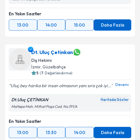
En Yakın Saatler
13:00
14:00
15:00
Daha Fazla
Dt. Uluç Çetinkan
Diş Hekimi
İzmir
, Güzelbahçe
5
(
7
Değerlendirme)
Devamı
Uluç bey harika bir insan olmasının yanı sıra çok iyi...
Dt.Uluç ÇETİNKAN
Haritada Göster
Maltepe Mah. Mithat Paşa Cad. No.191/A
En Yakın Saatler
13:00
13:30
14:00
Daha Fazla