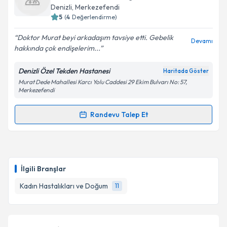
takvim hazırlandığında e-posta ile bilgilendireceğiz.
Denizli
, Merkezefendi
5
(
4
Değerlendirme)
E-posta Adresiniz
Doktor Murat beyi arkadaşım tavsiye etti. Gebelik
Devamı
hakkında çok endişelerim...
Denizli Özel Tekden Hastanesi
Haritada Göster
Kişisel verilerimin işlenmesine ilişkin
Aydınlatma
Murat Dede Mahallesi Karcı Yolu Caddesi 29 Ekim Bulvarı No: 57,
Metni
'ni okudum ve kişisel verilerimin belirtilen
Merkezefendi
kapsamda işlenmesini kabul ediyorum.
Randevu Talep Et
Randevu Takvimi Talebi
Takvim Talebini Gönder
Op. Dr. Murat Gökhan Kinaş
için randevu takvimi
talebi oluşturun. Size bu uzmandan randevu almanız
İlgili Branşlar
için bir takvim hazırlandığında e-posta ile
bilgilendireceğiz.
Kadın Hastalıkları ve Doğum
11
E-posta Adresiniz