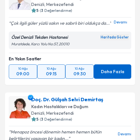
Denizli
, Merkezefendi
5
(
3
Değerlendirme)
Devamı
Çok ilgili güler yüzlü sakın ve sabırlı biri oldukça da...
Özel Denizli Tekden Hastanesi
Haritada Göster
Muratdede, Karcı Yolu No:57, 20010
En Yakın Saatler
10 Ağu
10 Ağu
10 Ağu
Daha Fazla
09:00
09:15
09:30
Doç. Dr. Gülşah Selvi Demirtaş
Kadın Hastalıkları ve Doğum
Denizli
, Merkezefendi
5
(
3
Değerlendirme)
Menapoz öncesi dönemin hemen hemen bütün
Devamı
belirtilerini yaşayan bir kadın...