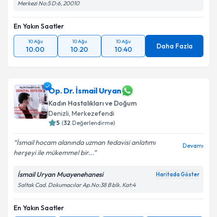
Merkezi No:5 D:6, 20010
En Yakın Saatler
10 Ağu
10 Ağu
10 Ağu
Daha Fazla
10:00
10:20
10:40
Op. Dr. İsmail Uryan
Kadın Hastalıkları ve Doğum
Denizli
, Merkezefendi
5
(
32
Değerlendirme)
İsmail hocam alanında uzman tedavisi anlatımı
Devamı
herşeyi ile mükemmel bir...
İsmail Uryan Muayenehanesi
Haritada Göster
Saltak Cad. Dokumacılar Ap.No:38 B blk. Kat:4
En Yakın Saatler