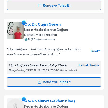
Randevu Talep Et
Randevu Takvimi Talebi
Takvim Talebini Gönder
Op. Dr. Filiz Saylan
için randevu takvimi talebi
Op. Dr. Çağrı Güven
oluşturun. Size bu uzmandan randevu almanız için bir
Kadın Hastalıkları ve Doğum
takvim hazırlandığında e-posta ile bilgilendireceğiz.
Denizli
, Merkezefendi
5
(
1
Değerlendirme)
E-posta Adresiniz
Hamileliğimin . haftasında tanıştığım ve kendisini
Devamı
tanıdıktan sonra kesinlikle başka...
Op. Dr. Çağrı Güven Perinatoloji Kliniği
Haritada Göster
Kişisel verilerimin işlenmesine ilişkin
Aydınlatma
Bahçelievler, 3007. Sk. No:28/19, 20040 Merkezefendi
Metni
'ni okudum ve kişisel verilerimin belirtilen
kapsamda işlenmesini kabul ediyorum.
Randevu Talep Et
Randevu Takvimi Talebi
Takvim Talebini Gönder
Op. Dr. Çağrı Güven
için randevu takvimi talebi
Op. Dr. Murat Gökhan Kinaş
oluşturun. Size bu uzmandan randevu almanız için bir
Kadın Hastalıkları ve Doğum