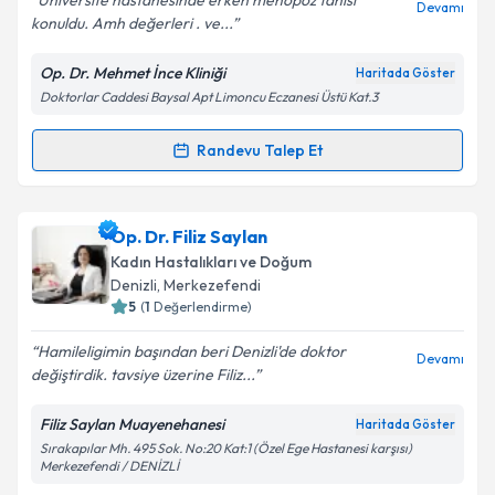
Üniversite hastanesinde erken menopoz tanısı
Devamı
konuldu. Amh değerleri . ve...
Op. Dr. Mehmet İnce Kliniği
Haritada Göster
Doktorlar Caddesi Baysal Apt Limoncu Eczanesi Üstü Kat.3
Kişisel verilerimin işlenmesine ilişkin
Aydınlatma
Metni
'ni okudum ve kişisel verilerimin belirtilen
kapsamda işlenmesini kabul ediyorum.
Randevu Talep Et
Randevu Takvimi Talebi
Takvim Talebini Gönder
Op. Dr. Mehmet İnce
için randevu takvimi talebi
Op. Dr. Filiz Saylan
oluşturun. Size bu uzmandan randevu almanız için bir
Kadın Hastalıkları ve Doğum
takvim hazırlandığında e-posta ile bilgilendireceğiz.
Denizli
, Merkezefendi
5
(
1
Değerlendirme)
E-posta Adresiniz
Hamileligimin başından beri Denizli'de doktor
Devamı
değiştirdik. tavsiye üzerine Filiz...
Filiz Saylan Muayenehanesi
Haritada Göster
Kişisel verilerimin işlenmesine ilişkin
Aydınlatma
Sırakapılar Mh. 495 Sok. No:20 Kat:1 (Özel Ege Hastanesi karşısı)
Metni
'ni okudum ve kişisel verilerimin belirtilen
Merkezefendi / DENİZLİ
kapsamda işlenmesini kabul ediyorum.