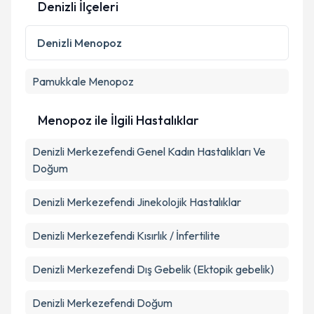
Denizli İlçeleri
Kişisel verilerimin işlenmesine ilişkin
Aydınlatma
Denizli
Menopoz
Metni
'ni okudum ve kişisel verilerimin belirtilen
kapsamda işlenmesini kabul ediyorum.
Pamukkale
Menopoz
Takvim Talebini Gönder
Menopoz ile İlgili Hastalıklar
Denizli Merkezefendi Genel Kadın Hastalıkları Ve
Doğum
Denizli Merkezefendi Jinekolojik Hastalıklar
Denizli Merkezefendi Kısırlık / İnfertilite
Denizli Merkezefendi Dış Gebelik (Ektopik gebelik)
Denizli Merkezefendi Doğum