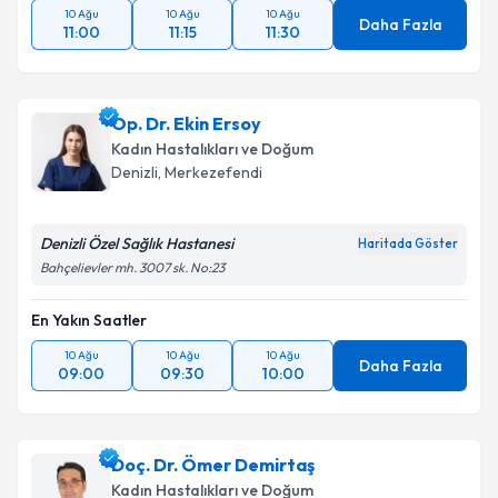
10 Ağu
10 Ağu
10 Ağu
Daha Fazla
11:00
11:15
11:30
Op. Dr. Ekin Ersoy
Kadın Hastalıkları ve Doğum
Denizli
, Merkezefendi
Denizli Özel Sağlık Hastanesi
Haritada Göster
Bahçelievler mh. 3007 sk. No:23
En Yakın Saatler
10 Ağu
10 Ağu
10 Ağu
Daha Fazla
09:00
09:30
10:00
Doç. Dr. Ömer Demirtaş
Kadın Hastalıkları ve Doğum