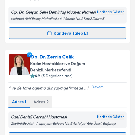
Op. Dr. Gülşah Selvi Demirtaş Muayenehanesi
Haritada Göster
Mehmet Akif Ersoy Mahallesi 66-1 Sokak No:2 Kat:2 Daire:3
Randevu Talep Et
Randevu Takvimi Talebi
Doç. Dr. Gülşah Selvi Demirtaş
için randevu takvimi
Op. Dr. Zerrin Çelik
talebi oluşturun. Size bu uzmandan randevu almanız
Kadın Hastalıkları ve Doğum
için bir takvim hazırlandığında e-posta ile
Denizli
, Merkezefendi
bilgilendireceğiz.
4.9
(
3
Değerlendirme)
E-posta Adresiniz
Devamı
ve de tane oglumu dünyaya getirmede ...
Adres
1
Adres
2
Kişisel verilerimin işlenmesine ilişkin
Aydınlatma
Özel Denizli Cerrahi Hastanesi
Haritada Göster
Metni
'ni okudum ve kişisel verilerimin belirtilen
Zeytinköy Mah. Acıpayam Bulvarı No:5 Antalya Yolu Üzeri, Bağbaşı
kapsamda işlenmesini kabul ediyorum.