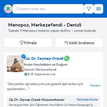
Doktor, klinik ara...
Menopoz, Merkezefendi - Denizli
Toplam
11
Menopoz
tedavisi yapan doktor - uzman bulundu
Filtrele
Akıllı Sıralama
Op. Dr. Zeynep Orpak
Kadın Hastalıkları ve Doğum
Denizli
, Merkezefendi
5
(
9
Değerlendirme)
Gerçekten ilgi alaka çok çok güzeldi ilgili tedavi için
Devamı
açıklamaları...
Op.Dr. Zeynep Orpak Muayenehanesi
Haritada Göster
Servergazi Mah. Şht. Öğretmen Yusuf Batur Cd. Hasan Kasapoğlu İş