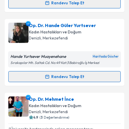
Randevu Talep Et
Randevu Takvimi Talebi
Takvim Talebini Gönder
Op. Dr. Zerrin Çelik
için randevu takvimi talebi
Op. Dr. Hande Güler Yurtsever
oluşturun. Size bu uzmandan randevu almanız için bir
Kadın Hastalıkları ve Doğum
takvim hazırlandığında e-posta ile bilgilendireceğiz.
Denizli
, Merkezefendi
E-posta Adresiniz
Hande Yurtsever Muayenehane
Haritada Göster
Sırakapılar Mh. Saltak Cd. No:49 Kat:3 Babiroğlu İş Merkezi
Kişisel verilerimin işlenmesine ilişkin
Aydınlatma
Randevu Talep Et
Randevu Takvimi Talebi
Metni
'ni okudum ve kişisel verilerimin belirtilen
kapsamda işlenmesini kabul ediyorum.
Op. Dr. Hande Güler Yurtsever
için randevu
Op. Dr. Mehmet İnce
takvimi talebi oluşturun. Size bu uzmandan randevu
Takvim Talebini Gönder
Kadın Hastalıkları ve Doğum
almanız için bir takvim hazırlandığında e-posta ile
Denizli
, Merkezefendi
bilgilendireceğiz.
4.9
(
3
Değerlendirme)
E-posta Adresiniz