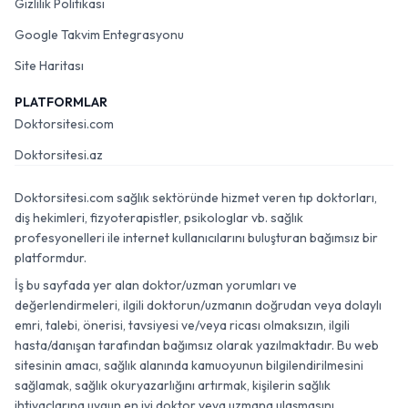
Gizlilik Politikası
Google Takvim Entegrasyonu
Site Haritası
PLATFORMLAR
Doktorsitesi.com
Doktorsitesi.az
Doktorsitesi.com sağlık sektöründe hizmet veren tıp doktorları,
diş hekimleri, fizyoterapistler, psikologlar vb. sağlık
profesyonelleri ile internet kullanıcılarını buluşturan bağımsız bir
platformdur.
İş bu sayfada yer alan doktor/uzman yorumları ve
değerlendirmeleri, ilgili doktorun/uzmanın doğrudan veya dolaylı
emri, talebi, önerisi, tavsiyesi ve/veya ricası olmaksızın, ilgili
hasta/danışan tarafından bağımsız olarak yazılmaktadır. Bu web
sitesinin amacı, sağlık alanında kamuoyunun bilgilendirilmesini
sağlamak, sağlık okuryazarlığını artırmak, kişilerin sağlık
ihtiyaçlarına uygun en iyi doktor veya uzmana ulaşmasını