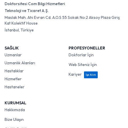
Doktorsitesi Com Bilgi Hizmetleri
Teknoloji ve Ticaret A.Ş.
Maslak Mah. Ahi Evran Cd. A.O.S 55 Sokak No:2 Aksoy Plaza Giriş
Kat Kolektif House
İstanbul, Türkiye
SAĞLIK
PROFESYONELLER
Uzmanlar
Doktorlar İçin
Uzmanlık Alanları
Web Siteniz İçin
Hastalıklar
Kariyer
İşe Alım
Hizmetler
Hastaneler
KURUMSAL
Hakkımızda
Bize Ulaşın