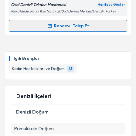
kapsamda işlenmesini kabul ediyorum.
Özel Denizli Tekden Hastanesi
Haritada Göster
Muratdede, Karcı Yolu No:57, 20010 Denizli Merkez/Denizli, Turkey
Takvim Talebini Gönder
Randevu Talep Et
Randevu Takvimi Talebi
Op. Dr. Hayrettin Güler
için randevu takvimi talebi
oluşturun. Size bu uzmandan randevu almanız için bir
İlgili Branşlar
takvim hazırlandığında e-posta ile bilgilendireceğiz.
Kadın Hastalıkları ve Doğum
13
E-posta Adresiniz
Denizli İlçeleri
Kişisel verilerimin işlenmesine ilişkin
Aydınlatma
Metni
'ni okudum ve kişisel verilerimin belirtilen
Denizli
Doğum
kapsamda işlenmesini kabul ediyorum.
Pamukkale
Doğum
Takvim Talebini Gönder