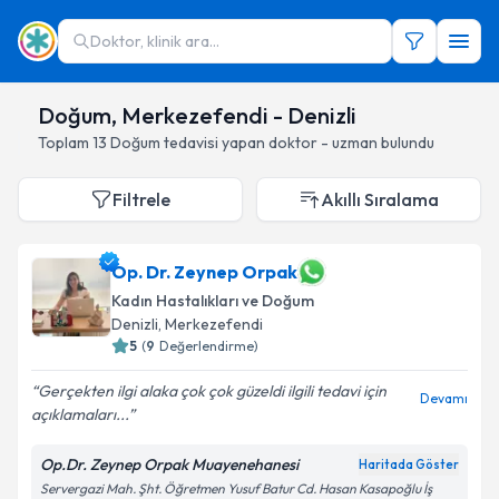
Doktor, klinik ara...
Doğum, Merkezefendi - Denizli
Toplam
13
Doğum
tedavisi yapan doktor - uzman bulundu
Filtrele
Akıllı Sıralama
Op. Dr. Zeynep Orpak
Kadın Hastalıkları ve Doğum
Denizli
, Merkezefendi
5
(
9
Değerlendirme)
Gerçekten ilgi alaka çok çok güzeldi ilgili tedavi için
Devamı
açıklamaları...
Op.Dr. Zeynep Orpak Muayenehanesi
Haritada Göster
Servergazi Mah. Şht. Öğretmen Yusuf Batur Cd. Hasan Kasapoğlu İş