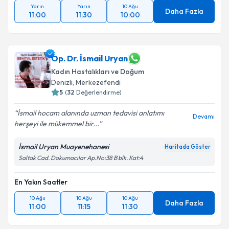
Yarın
Yarın
10 Ağu
Daha Fazla
11:00
11:30
10:00
Op. Dr. İsmail Uryan
Kadın Hastalıkları ve Doğum
Denizli
, Merkezefendi
5
(
32
Değerlendirme)
İsmail hocam alanında uzman tedavisi anlatımı
Devamı
herşeyi ile mükemmel bir...
İsmail Uryan Muayenehanesi
Haritada Göster
Saltak Cad. Dokumacılar Ap.No:38 B blk. Kat:4
En Yakın Saatler
10 Ağu
10 Ağu
10 Ağu
Daha Fazla
11:00
11:15
11:30