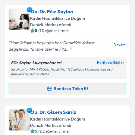
Op. Dr. Mehmet İnce
için randevu takvimi talebi
Op. Dr. Filiz Saylan
oluşturun. Size bu uzmandan randevu almanız için bir
Kadın Hastalıkları ve Doğum
takvim hazırlandığında e-posta ile bilgilendireceğiz.
Denizli
, Merkezefendi
5
(
1
Değerlendirme)
E-posta Adresiniz
Hamileligimin başından beri Denizli'de doktor
Devamı
değiştirdik. tavsiye üzerine Filiz...
Filiz Saylan Muayenehanesi
Haritada Göster
Kişisel verilerimin işlenmesine ilişkin
Aydınlatma
Sırakapılar Mh. 495 Sok. No:20 Kat:1 (Özel Ege Hastanesi karşısı)
Metni
'ni okudum ve kişisel verilerimin belirtilen
Merkezefendi / DENİZLİ
kapsamda işlenmesini kabul ediyorum.
Randevu Talep Et
Randevu Takvimi Talebi
Takvim Talebini Gönder
Op. Dr. Filiz Saylan
için randevu takvimi talebi
Op. Dr. Gizem Sarıiz
oluşturun. Size bu uzmandan randevu almanız için bir
Kadın Hastalıkları ve Doğum
takvim hazırlandığında e-posta ile bilgilendireceğiz.
Denizli
, Merkezefendi
5
(
2
Değerlendirme)