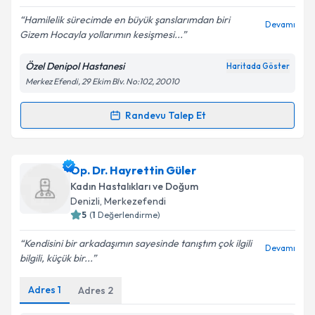
E-posta Adresiniz
Hamilelik sürecimde en büyük şanslarımdan biri
Devamı
Gizem Hocayla yollarımın kesişmesi...
Özel Denipol Hastanesi
Haritada Göster
Kişisel verilerimin işlenmesine ilişkin
Aydınlatma
Merkez Efendi, 29 Ekim Blv. No:102, 20010
Metni
'ni okudum ve kişisel verilerimin belirtilen
kapsamda işlenmesini kabul ediyorum.
Randevu Talep Et
Randevu Takvimi Talebi
Takvim Talebini Gönder
Op. Dr. Gizem Sarıiz
için randevu takvimi talebi
Op. Dr. Hayrettin Güler
oluşturun. Size bu uzmandan randevu almanız için bir
Kadın Hastalıkları ve Doğum
takvim hazırlandığında e-posta ile bilgilendireceğiz.
Denizli
, Merkezefendi
5
(
1
Değerlendirme)
E-posta Adresiniz
Kendisini bir arkadaşımın sayesinde tanıştım çok ilgili
Devamı
bilgili, küçük bir...
Adres
1
Adres
2
Kişisel verilerimin işlenmesine ilişkin
Aydınlatma
Metni
'ni okudum ve kişisel verilerimin belirtilen