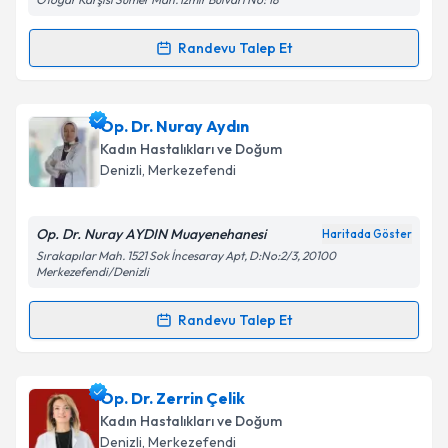
Kişisel verilerimin işlenmesine ilişkin
Aydınlatma
Metni
'ni okudum ve kişisel verilerimin belirtilen
kapsamda işlenmesini kabul ediyorum.
Randevu Talep Et
Randevu Takvimi Talebi
Takvim Talebini Gönder
Op. Dr. Zeynep Ceren Çerçi
için randevu takvimi
Op. Dr. Nuray Aydın
talebi oluşturun. Size bu uzmandan randevu almanız
Kadın Hastalıkları ve Doğum
için bir takvim hazırlandığında e-posta ile
Denizli
, Merkezefendi
bilgilendireceğiz.
E-posta Adresiniz
Op. Dr. Nuray AYDIN Muayenehanesi
Haritada Göster
Sırakapılar Mah. 1521 Sok İncesaray Apt, D:No:2/3, 20100
Merkezefendi/Denizli
Randevu Talep Et
Kişisel verilerimin işlenmesine ilişkin
Aydınlatma
Randevu Takvimi Talebi
Metni
'ni okudum ve kişisel verilerimin belirtilen
kapsamda işlenmesini kabul ediyorum.
Op. Dr. Nuray Aydın
için randevu takvimi talebi
Op. Dr. Zerrin Çelik
oluşturun. Size bu uzmandan randevu almanız için bir
Kadın Hastalıkları ve Doğum
Takvim Talebini Gönder
takvim hazırlandığında e-posta ile bilgilendireceğiz.
Denizli
, Merkezefendi