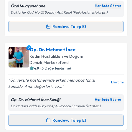
Özel Muayenehane
Haritada Göster
Kişisel verilerimin işlenmesine ilişkin
Aydınlatma
Doktorlar Cad. No:33 Bozbay Apt. Kat:4 (Paü Hastanesi Karşısı)
Metni
'ni okudum ve kişisel verilerimin belirtilen
kapsamda işlenmesini kabul ediyorum.
Randevu Talep Et
Randevu Takvimi Talebi
Takvim Talebini Gönder
Prof. Dr. Erkan Alataş
için randevu takvimi talebi
Op. Dr. Mehmet İnce
oluşturun. Size bu uzmandan randevu almanız için bir
Kadın Hastalıkları ve Doğum
takvim hazırlandığında e-posta ile bilgilendireceğiz.
Denizli
, Merkezefendi
4.9
(
3
Değerlendirme)
E-posta Adresiniz
Üniversite hastanesinde erken menopoz tanısı
Devamı
konuldu. Amh değerleri . ve...
Op. Dr. Mehmet İnce Kliniği
Haritada Göster
Kişisel verilerimin işlenmesine ilişkin
Aydınlatma
Doktorlar Caddesi Baysal Apt Limoncu Eczanesi Üstü Kat.3
Metni
'ni okudum ve kişisel verilerimin belirtilen
kapsamda işlenmesini kabul ediyorum.
Randevu Talep Et
Randevu Takvimi Talebi
Takvim Talebini Gönder