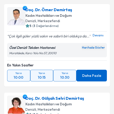
Doç. Dr. Ömer Demirtaş
Kadın Hastalıkları ve Doğum
Denizli
, Merkezefendi
5
(
3
Değerlendirme)
Devamı
Çok ilgili güler yüzlü sakın ve sabırlı biri oldukça da...
Özel Denizli Tekden Hastanesi
Haritada Göster
Muratdede, Karcı Yolu No:57, 20010
En Yakın Saatler
Yarın
Yarın
Yarın
Daha Fazla
10:00
10:15
10:30
Doç. Dr. Gülşah Selvi Demirtaş
Kadın Hastalıkları ve Doğum
Denizli
, Merkezefendi