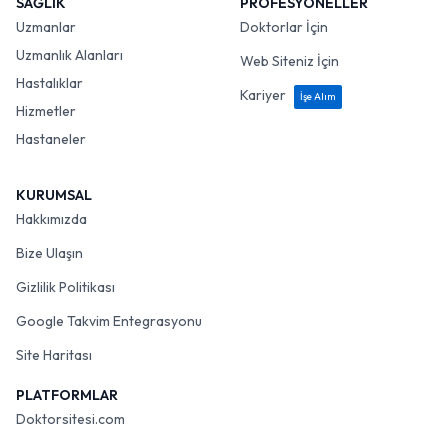
SAĞLIK
PROFESYONELLER
Uzmanlar
Doktorlar İçin
Uzmanlık Alanları
Web Siteniz İçin
Hastalıklar
Kariyer
İşe Alım
Hizmetler
Hastaneler
KURUMSAL
Hakkımızda
Bize Ulaşın
Gizlilik Politikası
Google Takvim Entegrasyonu
Site Haritası
PLATFORMLAR
Doktorsitesi.com