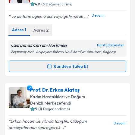
4.9
(
3
Değerlendirme)
E-posta Adresiniz
Devamı
ve de tane oglumu dünyaya getirmede ...
Adres
1
Adres
2
Kişisel verilerimin işlenmesine ilişkin
Aydınlatma
Metni
'ni okudum ve kişisel verilerimin belirtilen
Özel Denizli Cerrahi Hastanesi
Haritada Göster
kapsamda işlenmesini kabul ediyorum.
Zeytinköy Mah. Acıpayam Bulvarı No:5 Antalya Yolu Üzeri, Bağbaşı
Randevu Talep Et
Randevu Takvimi Talebi
Takvim Talebini Gönder
Op. Dr. Zerrin Çelik
için randevu takvimi talebi
Prof. Dr. Erkan Alataş
oluşturun. Size bu uzmandan randevu almanız için bir
Kadın Hastalıkları ve Doğum
takvim hazırlandığında e-posta ile bilgilendireceğiz.
Denizli
, Merkezefendi
5
(
11
Değerlendirme)
E-posta Adresiniz
Erkan hocam ile yılında tanıştık. Olduğum
Devamı
ameliyatimdan sonra gerek...