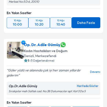
Merkezi No:5 D:6, 20010
En Yakın Saatler
10 Ağu
10 Ağu
10 Ağu
Daha Fazla
10:00
10:20
10:40
Op. Dr. Adile Gümüş
Kadın Hastalıkları ve Doğum
Denizli
, Merkezefendi
5
(
1
Değerlendirme)
Güler yüzlü ve alanında çok iyi her zaman yıllardır
Devamı
giderim
Op.Dr.Adile Gümüş
Haritada Göster
Sırakpılar mah Saltak cad. No:38 Dokumacılar apt. Kat 3 Da 5
En Yakın Saatler