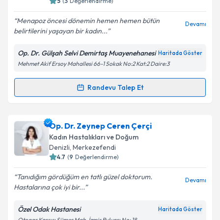
5
(
3
Değerlendirme)
Menapoz öncesi dönemin hemen hemen bütün
Devamı
belirtilerini yaşayan bir kadın...
Op. Dr. Gülşah Selvi Demirtaş Muayenehanesi
Haritada Göster
Mehmet Akif Ersoy Mahallesi 66-1 Sokak No:2 Kat:2 Daire:3
Randevu Talep Et
Randevu Takvimi Talebi
Doç. Dr. Gülşah Selvi Demirtaş
için randevu takvimi
Op. Dr. Zeynep Ceren Çerçi
talebi oluşturun. Size bu uzmandan randevu almanız
Kadın Hastalıkları ve Doğum
için bir takvim hazırlandığında e-posta ile
Denizli
, Merkezefendi
bilgilendireceğiz.
4.7
(
9
Değerlendirme)
E-posta Adresiniz
Tanıdığım gördüğüm en tatlı güzel doktorum.
Devamı
Hastalarına çok iyi bir...
Özel Odak Hastanesi
Haritada Göster
Otogar Karşısı Sümer Mah. İzmir Bulvarı No: 18