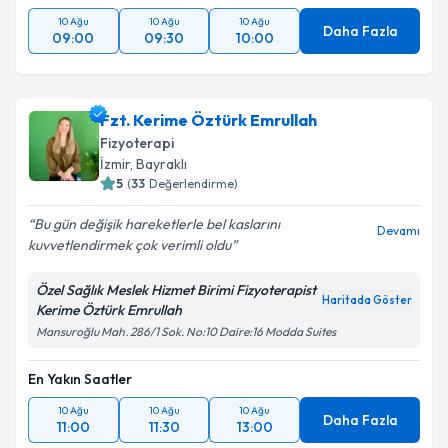
10 Ağu
10 Ağu
10 Ağu
Daha Fazla
09:00
09:30
10:00
Fzt. Kerime Öztürk Emrullah
Fizyoterapi
İzmir
,
Bayraklı
5
(
33
Değerlendirme)
Bu gün değişik hareketlerle bel kaslarını
Devamı
kuvvetlendirmek çok verimli oldu
Özel Sağlık Meslek Hizmet Birimi Fizyoterapist
Haritada Göster
Kerime Öztürk Emrullah
Mansuroğlu Mah. 286/1 Sok. No:10 Daire:16 Modda Suites
En Yakın Saatler
10 Ağu
10 Ağu
10 Ağu
Daha Fazla
11:00
11:30
13:00