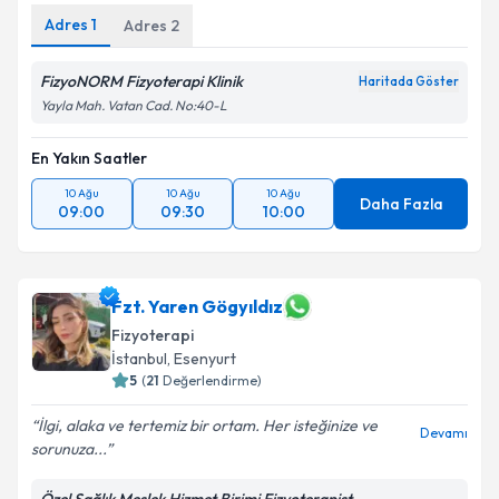
Adres
1
Adres
2
FizyoNORM Fizyoterapi Klinik
Haritada Göster
Yayla Mah. Vatan Cad. No:40-L
En Yakın Saatler
10 Ağu
10 Ağu
10 Ağu
Daha Fazla
09:00
09:30
10:00
Fzt. Yaren Gögyıldız
Fizyoterapi
İstanbul
,
Esenyurt
5
(
21
Değerlendirme)
İlgi, alaka ve tertemiz bir ortam. Her isteğinize ve
Devamı
sorunuza...