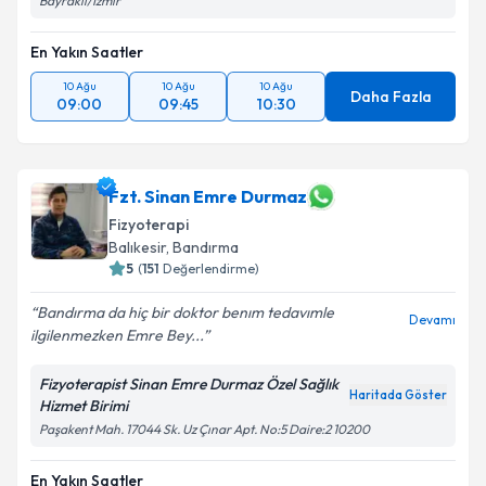
Bayraklı/İzmir
Takvim Talebini Gönder
En Yakın Saatler
10 Ağu
10 Ağu
10 Ağu
Daha Fazla
09:00
09:45
10:30
Fzt. Sinan Emre Durmaz
Fizyoterapi
Balıkesir
,
Bandırma
5
(
151
Değerlendirme)
Bandırma da hiç bir doktor benım tedavımle
Devamı
ilgilenmezken Emre Bey...
Fizyoterapist Sinan Emre Durmaz Özel Sağlık
Haritada Göster
Hizmet Birimi
Paşakent Mah. 17044 Sk. Uz Çınar Apt. No:5 Daire:2 10200
En Yakın Saatler