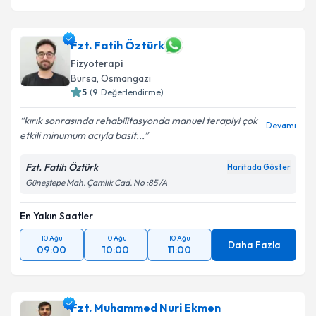
Fzt. Fatih Öztürk
Fizyoterapi
Bursa
,
Osmangazi
5
(
9
Değerlendirme)
kırık sonrasında rehabilitasyonda manuel terapiyi çok
Devamı
etkili minumum acıyla basit...
Fzt. Fatih Öztürk
Haritada Göster
Güneştepe Mah. Çamlık Cad. No :85 /A
En Yakın Saatler
10 Ağu
10 Ağu
10 Ağu
Daha Fazla
09:00
10:00
11:00
Fzt. Muhammed Nuri Ekmen