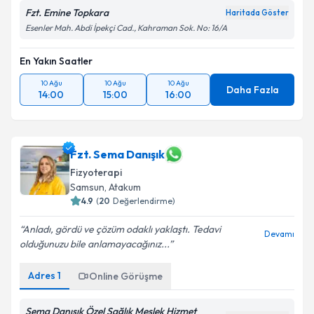
Fzt. Emine Topkara
Haritada Göster
Esenler Mah. Abdi İpekçi Cad., Kahraman Sok. No: 16/A
En Yakın Saatler
10 Ağu
10 Ağu
10 Ağu
Daha Fazla
14:00
15:00
16:00
Fzt. Sema Danışık
Fizyoterapi
Samsun
,
Atakum
4.9
(
20
Değerlendirme)
Anladı, gördü ve çözüm odaklı yaklaştı. Tedavi
Devamı
olduğunuzu bile anlamayacağınız...
Adres
1
Online Görüşme
Sema Danışık Özel Sağlık Meslek Hizmet