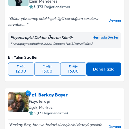
İzmir
,
Menderes
5
(
173
Değerlendirme)
Güler yüz sonuç odaklı çok ilgili sorduğum soruların
Devamı
cevabını...
Fizyoterapist Doktor Ümran Kömür
Haritada Göster
Kemalpaşa Mahallesi İnönü Caddesi No:3 Daire:3 Kat:2
En Yakın Saatler
11 Ağu
11 Ağu
12 Ağu
Daha Fazla
12:00
13:00
16:00
Fzt. Berkay Başer
Fizyoterapi
Uşak
,
Merkez
5
(
17
Değerlendirme)
Berkay Bey, tanı ve tedavi süreçlerini detaylı şekilde
Devamı