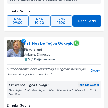
En Yakın Saatler
10 Ağu
10 Ağu
10 Ağu
Daha Fazla
09:00
10:00
11:00
Fzt. Nesibe Tuğba Gökoğlu
Fizyoterapi
Ankara
,
Etimesgut
5
(
3
Değerlendirme)
Babaannemin hareket kısıtlılığı ve ağrıları nedeniyle
Devamı
destek almaya karar verdik...
Fzt. Nesibe Tuğba Gökoğlu
Haritada Göster
Yeni Bağlıca Mahallesi Bağlıca Bulvarı Bilenler Cad. Bulvar Plaza Kat:1
No:98/11
En Yakın Saatler