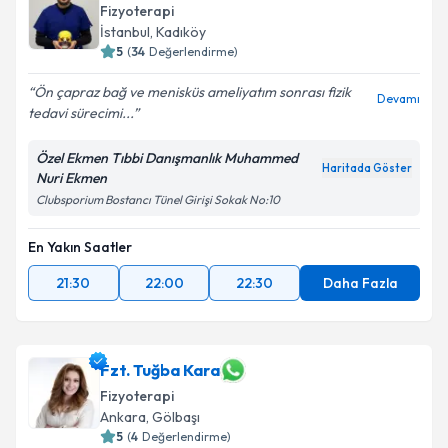
Fizyoterapi
İstanbul
,
Kadıköy
5
(
34
Değerlendirme)
Ön çapraz bağ ve menisküs ameliyatım sonrası fizik
Devamı
tedavi sürecimi...
Özel Ekmen Tıbbi Danışmanlık Muhammed
Haritada Göster
Nuri Ekmen
Clubsporium Bostancı Tünel Girişi Sokak No:10
En Yakın Saatler
21:30
22:00
22:30
Daha Fazla
Fzt. Tuğba Kara
Fizyoterapi
Ankara
,
Gölbaşı
5
(
4
Değerlendirme)