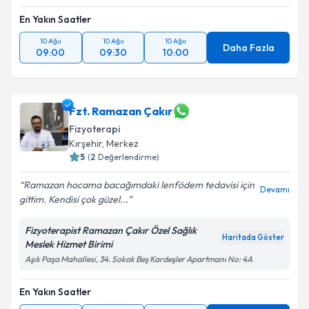
En Yakın Saatler
10 Ağu
10 Ağu
10 Ağu
Daha Fazla
09:00
09:30
10:00
Fzt. Ramazan Çakır
Fizyoterapi
Kırşehir
,
Merkez
5
(
2
Değerlendirme)
Ramazan hocama bacağımdaki lenfödem tedavisi için
Devamı
gittim. Kendisi çok güzel...
Fizyoterapist Ramazan Çakır Özel Sağlık
Haritada Göster
Meslek Hizmet Birimi
Aşık Paşa Mahallesi, 34. Sokak Beş Kardeşler Apartmanı No: 4A
En Yakın Saatler