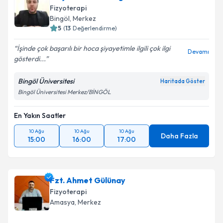
Fizyoterapi
Bingöl
,
Merkez
5
(
13
Değerlendirme)
İşinde çok başarılı bir hoca şiyayetimle ilgili çok ilgi
Devamı
gösterdi...
Bingöl Üniversitesi
Haritada Göster
Bingöl Üniversitesi Merkez/BİNGÖL
En Yakın Saatler
10 Ağu
10 Ağu
10 Ağu
Daha Fazla
15:00
16:00
17:00
Fzt. Ahmet Gülünay
Fizyoterapi
Amasya
,
Merkez