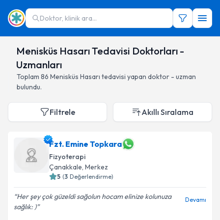
Doktor, klinik ara...
Menisküs Hasarı Tedavisi Doktorları -
Uzmanları
Toplam
86
Menisküs Hasarı
tedavisi yapan doktor - uzman
bulundu.
Filtrele
Akıllı Sıralama
Fzt. Emine Topkara
Fizyoterapi
Çanakkale
,
Merkez
5
(
3
Değerlendirme)
Her şey çok güzeldi sağolun hocam elinize kolunuza
Devamı
sağlık: )