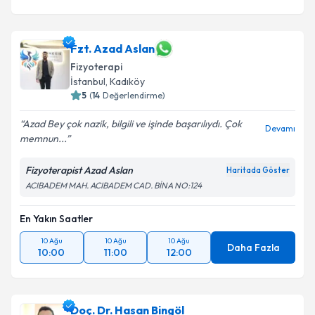
Fzt. Azad Aslan
Fizyoterapi
İstanbul
,
Kadıköy
5
(
14
Değerlendirme)
Azad Bey çok nazik, bilgili ve işinde başarılıydı. Çok
Devamı
memnun...
Fizyoterapist Azad Aslan
Haritada Göster
ACIBADEM MAH. ACIBADEM CAD. BİNA NO:124
En Yakın Saatler
10 Ağu
10 Ağu
10 Ağu
Daha Fazla
10:00
11:00
12:00
Doç. Dr. Hasan Bingöl