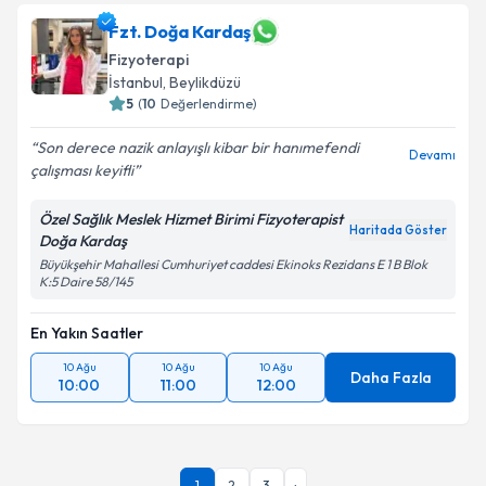
Fzt. Doğa Kardaş
Fizyoterapi
İstanbul
,
Beylikdüzü
5
(
10
Değerlendirme)
Son derece nazik anlayışlı kibar bir hanımefendi
Devamı
çalışması keyifli
Özel Sağlık Meslek Hizmet Birimi Fizyoterapist
Haritada Göster
Doğa Kardaş
Büyükşehir Mahallesi Cumhuriyet caddesi Ekinoks Rezidans E 1 B Blok
K:5 Daire 58/145
En Yakın Saatler
10 Ağu
10 Ağu
10 Ağu
Daha Fazla
10:00
11:00
12:00
1
2
3
›