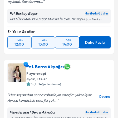
açıkladı. Sorularıma...
Fzt.Berkay Başer
Haritada Göster
ATATÜRK MAH YAVUZ SULTAN SELİM CAD. NO 95/A Uşak Merkez
En Yakın Saatler
11 Ağu
11 Ağu
11 Ağu
Daha Fazla
12:00
13:00
14:00
Fzt. Berra Akyağcı
Fizyoterapi
Aydın
,
Efeler
5
(
8
Değerlendirme)
Her seyanstan sonra rahatlayıp enerjim yükseliyor.
Devamı
Ayrıca kendisinin enerjisi çok...
Fizyoterapist Berra Akyağcı
Haritada Göster
7 Eylül Mahallesi, İzmir Bulvarı, Çınar Apartmanı, No: 31, Kat: 2, Daire: 4