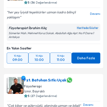
5
(
36
Değerlendirme)
her şey İyiyidi teşekkürler uzman kadro bilinçli
Devamı
yaklaşım
Fizyoterapist İbrahim Kılıç
Haritada Göster
Sümerler Mah. Mehmet Koruz Sokak. Abdullah Ağa Apt. No:9 Daire:1
Antakya
En Yakın Saatler
10 Ağu
10 Ağu
10 Ağu
Daha Fazla
09:00
10:00
11:00
Fzt. Batuhan Sıtkı Uçak
Fizyoterapi
İzmir
,
Bayraklı
5
(
27
Değerlendirme)
Devamı
Cok kibar ve güleryüzlü, alaninda uzman ve bilgili