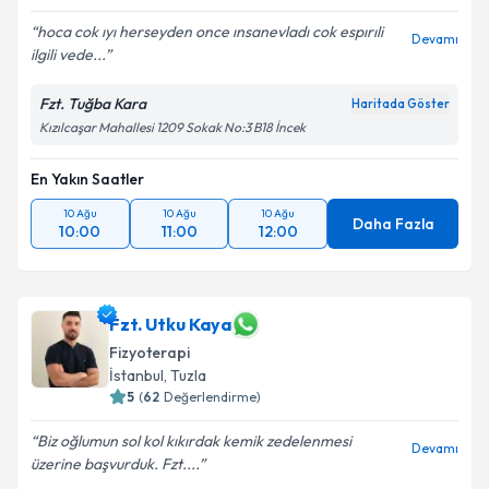
hoca cok ıyı herseyden once ınsanevladı cok espırıli
Devamı
ilgili vede...
Fzt. Tuğba Kara
Haritada Göster
Kızılcaşar Mahallesi 1209 Sokak No:3 B18 İncek
En Yakın Saatler
10 Ağu
10 Ağu
10 Ağu
Daha Fazla
10:00
11:00
12:00
Fzt. Utku Kaya
Fizyoterapi
İstanbul
,
Tuzla
5
(
62
Değerlendirme)
Biz oğlumun sol kol kıkırdak kemik zedelenmesi
Devamı
üzerine başvurduk. Fzt....