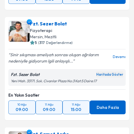
Fzt. Sezer Bolat
Fizyoterapi
Mersin
,
Mezitli
5
(
317
Değerlendirme)
Sinir sıkışması ameliyatı sonrası oluşan ağrılarım
Devamı
nedeniylle gidiyorum lgili anlayışlı...
Fzt. Sezer Bolat
Haritada Göster
Yeni Mah. 33171. Sok. Civanlar Plaza No:3 Kat:5 Daire:17
En Yakın Saatler
10 Ağu
11 Ağu
11 Ağu
Daha Fazla
09:00
09:00
15:00