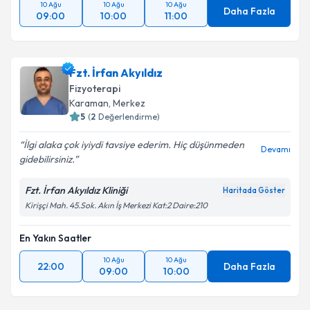
10 Ağu
10 Ağu
10 Ağu
Daha Fazla
09:00
10:00
11:00
Fzt. İrfan Akyıldız
Fizyoterapi
Karaman
,
Merkez
5
(
2
Değerlendirme)
İlgi alaka çok iyiydi tavsiye ederim. Hiç düşünmeden
Devamı
gidebilirsiniz.
Fzt. İrfan Akyıldız Kliniği
Haritada Göster
Kirişçi Mah. 45.Sok. Akın İş Merkezi Kat:2 Daire:210
En Yakın Saatler
10 Ağu
10 Ağu
22:00
Daha Fazla
09:00
10:00