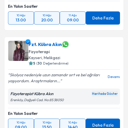
En Yakın Saatler
10 Ağu
10 Ağu
11 Ağu
Daha Fazla
13:00
20:00
09:00
Fzt. Kübra Akın
Fizyoterapi
Kayseri
,
Melikgazi
5
(
30
Değerlendirme)
Skolyoz nedeniyle uzun zamandır sırt ve bel ağrıları
Devamı
yaşıyordum. Araştırmaların...
Fizyoterapist Kübra Akın
Haritada Göster
Erenköy, Dağyeli Cad. No:85 38050
En Yakın Saatler
10 Ağu
10 Ağu
10 Ağu
Daha Fazla
09:00
13:50
14:40