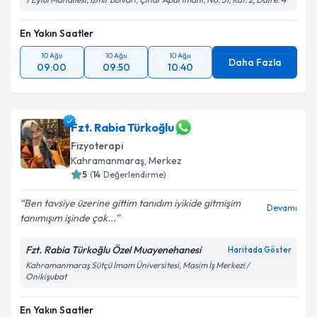
En Yakın Saatler
10 Ağu
10 Ağu
10 Ağu
Daha Fazla
09:00
09:50
10:40
Fzt. Rabia Türkoğlu
Fizyoterapi
Kahramanmaraş
,
Merkez
5
(
14
Değerlendirme)
Ben tavsiye üzerine gittim tanıdım iyikide gitmişim
Devamı
tanımışım işinde çok...
Fzt. Rabia Türkoğlu Özel Muayenehanesi
Haritada Göster
Kahramanmaraş Sütçü İmam Üniversitesi, Masim İş Merkezi /
Onikişubat
En Yakın Saatler