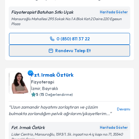
Fizyoterapist Batuhan Sıtkı Uçak
Haritada Göster
Mansuroğlu Mahallesi 295 Sokak No:1 A Blok Kat:2 Daire:220 Egesun
Plaza
0 (850) 811 37 22
Randevu Takvimi Talebi
Randevu Talep Et
Fzt. Batuhan Sıtkı Uçak
için randevu takvimi talebi
oluşturun. Size bu uzmandan randevu almanız için bir
Fzt. Irmak Öztürk
takvim hazırlandığında e-posta ile bilgilendireceğiz.
Fizyoterapi
E-posta Adresiniz
İzmir
,
Bayraklı
5
(
15
Değerlendirme)
Uzun zamandır hayatımı zorlaştıran ve çözüm
Devamı
bulmakta zorlandığım pelvik ağrılarım/şikayetlerim...
Kişisel verilerimin işlenmesine ilişkin
Aydınlatma
Metni
'ni okudum ve kişisel verilerimin belirtilen
Fzt. Irmak Öztürk
Haritada Göster
kapsamda işlenmesini kabul ediyorum.
Lider Centrio, Mansuroğlu, 1593/1. Sk. inşaat no:4 iç kapı no:71, 35540