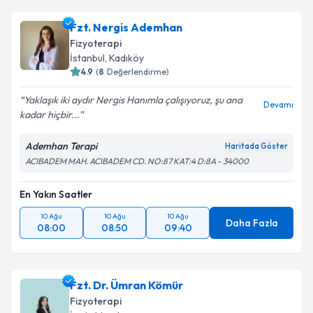
Fzt. Nergis Ademhan
Fizyoterapi
İstanbul
,
Kadıköy
4.9
(
8
Değerlendirme)
Yaklaşık iki aydır Nergis Hanımla çalışıyoruz, şu ana
Devamı
kadar hiçbir...
Ademhan Terapi
Haritada Göster
ACIBADEM MAH. ACIBADEM CD. NO:87 KAT:4 D:8A - 34000
En Yakın Saatler
10 Ağu
10 Ağu
10 Ağu
Daha Fazla
08:00
08:50
09:40
Fzt. Dr. Ümran Kömür
Fizyoterapi