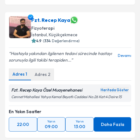
Fzt. Recep Kaya
Fizyoterapi
İstanbul
,
Küçükçekmece
4.9
(
334
Değerlendirme)
Hastayla yakından ilgilenen tedavi sürecinde hastayı
Devamı
sorunuyla ilgili takibi terapiden...
Adres
1
Adres
2
Fzt. Recep Kaya Özel Muayenehanesi
Haritada Göster
Cennet Mahallesi Yahya Kemal Beyatlı Caddesi No:26 Kat:4 Daire:15
En Yakın Saatler
Yarın
Yarın
22:00
Daha Fazla
09:00
13:00