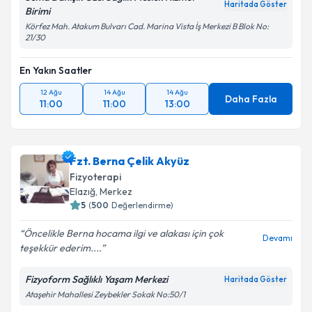
Haritada Göster
Birimi
Körfez Mah. Atakum Bulvarı Cad. Marina Vista İş Merkezi B Blok No:
21/30
En Yakın Saatler
12 Ağu
14 Ağu
14 Ağu
Daha Fazla
11:00
11:00
13:00
Fzt. Berna Çelik Akyüz
Fizyoterapi
Elazığ
,
Merkez
5
(
500
Değerlendirme)
Öncelikle Berna hocama ilgi ve alakası için çok
Devamı
teşekkür ederim....
Fizyoform Sağlıklı Yaşam Merkezi
Haritada Göster
Ataşehir Mahallesi Zeybekler Sokak No:50/1