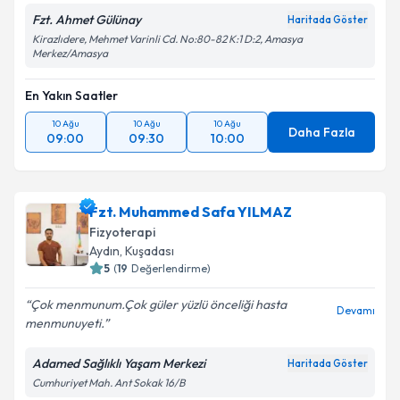
Fzt. Ahmet Gülünay
Haritada Göster
Kirazlıdere, Mehmet Varinli Cd. No:80-82 K:1 D:2, Amasya
Merkez/Amasya
En Yakın Saatler
10 Ağu
10 Ağu
10 Ağu
Daha Fazla
09:00
09:30
10:00
Fzt. Muhammed Safa YILMAZ
Fizyoterapi
Aydın
,
Kuşadası
5
(
19
Değerlendirme)
Çok menmunum.Çok güler yüzlü önceliği hasta
Devamı
menmunuyeti.
Adamed Sağlıklı Yaşam Merkezi
Haritada Göster
Cumhuriyet Mah. Ant Sokak 16/B