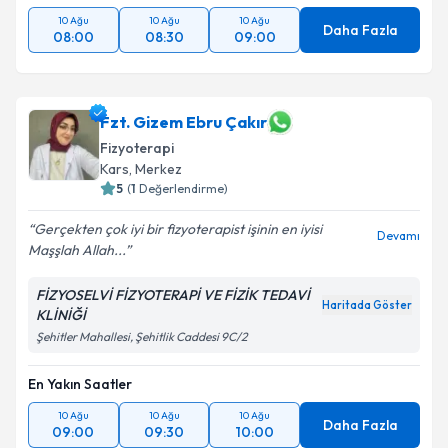
10 Ağu
10 Ağu
10 Ağu
Daha Fazla
08:00
08:30
09:00
Fzt. Gizem Ebru Çakır
Fizyoterapi
Kars
,
Merkez
5
(
1
Değerlendirme)
Gerçekten çok iyi bir fizyoterapist işinin en iyisi
Devamı
Maşşlah Allah...
FİZYOSELVİ FİZYOTERAPİ VE FİZİK TEDAVİ
Haritada Göster
KLİNİĞİ
Şehitler Mahallesi, Şehitlik Caddesi 9C/2
En Yakın Saatler
10 Ağu
10 Ağu
10 Ağu
Daha Fazla
09:00
09:30
10:00