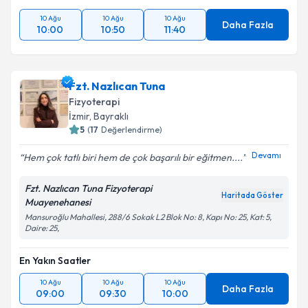
10 Ağu
10 Ağu
10 Ağu
Daha Fazla
10:00
10:50
11:40
Fzt. Nazlıcan Tuna
Fizyoterapi
İzmir
,
Bayraklı
5
(
17
Değerlendirme)
Devamı
Hem çok tatlı biri hem de çok başarılı bir eğitmen....
Fzt. Nazlıcan Tuna Fizyoterapi
Haritada Göster
Muayenehanesi
Mansuroğlu Mahallesi, 288/6 Sokak L2 Blok No: 8, Kapı No: 25, Kat: 5,
Daire: 25,
En Yakın Saatler
10 Ağu
10 Ağu
10 Ağu
Daha Fazla
09:00
09:30
10:00