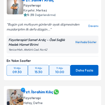
Fzt. Samet Ardıç
Fizyoterapi
Kırşehir
,
Merkez
5
(
35
Değerlendirme)
Bugün çok mutluyum günlerdir ayak düşmesinden
Devamı
muzdariptim ilk defa düzgün...
Fizyoterapist Samet Ardıç – Özel Sağlık
Haritada Göster
Meslek Hizmet Birimi
Yenice Mah. Atatürk Cad. No:42
En Yakın Saatler
10 Ağu
10 Ağu
11 Ağu
Daha Fazla
09:30
15:30
10:00
Fzt. İbrahim Kılıç
Fizyoterapi
Hatay
,
Defne